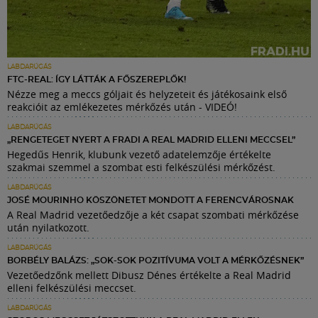
LABDARÚGÁS
FTC-REAL: ÍGY LÁTTÁK A FŐSZEREPLŐK!
Nézze meg a meccs góljait és helyzeteit és játékosaink első
reakcióit az emlékezetes mérkőzés után - VIDEÓ!
LABDARÚGÁS
„RENGETEGET NYERT A FRADI A REAL MADRID ELLENI MECCSEL”
Hegedűs Henrik, klubunk vezető adatelemzője értékelte
szakmai szemmel a szombat esti felkészülési mérkőzést.
LABDARÚGÁS
JOSÉ MOURINHO KÖSZÖNETET MONDOTT A FERENCVÁROSNAK
A Real Madrid vezetőedzője a két csapat szombati mérkőzése
után nyilatkozott.
LABDARÚGÁS
BORBÉLY BALÁZS: „SOK-SOK POZITÍVUMA VOLT A MÉRKŐZÉSNEK”
Vezetőedzőnk mellett Dibusz Dénes értékelte a Real Madrid
elleni felkészülési meccset.
LABDARÚGÁS