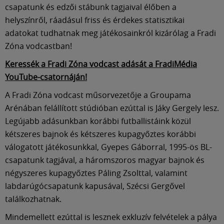
csapatunk és edzői stábunk tagjaival élőben a
helyszínről, ráadásul friss és érdekes statisztikai
adatokat tudhatnak meg játékosainkról kizárólag a Fradi
Zóna vodcastban!
Keressék a Fradi Zóna vodcast adását a FradiMédia
YouTube-csatornáján!
A Fradi Zóna vodcast műsorvezetője a Groupama
Arénában felállított stúdióban ezúttal is Jáky Gergely lesz.
Legújabb adásunkban korábbi futballistáink közül
kétszeres bajnok és kétszeres kupagyőztes korábbi
válogatott játékosunkkal, Gyepes Gáborral, 1995-ös BL-
csapatunk tagjával, a háromszoros magyar bajnok és
négyszeres kupagyőztes Páling Zsolttal, valamint
labdarúgócsapatunk kapusával, Szécsi Gergővel
találkozhatnak.
Mindemellett ezúttal is lesznek exkluzív felvételek a pálya