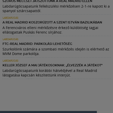
SZOROS MECCSET JÁTSZOTTUNK A REAL MADRID ELLEN
Labdarúgócsapatunk felkészülési mérkőzésen 2-1-re kapott ki a
spanyol sztárcsapattól.
LABDARÚGÁS
A REAL MADRID KOSZORÚZOTT A SZENT ISTVÁN BAZILIKÁBAN
A Ferencváros elleni mérkőzésre érkező küldöttség tagjai
ellátogattak Puskás Ferenc sírjához.
LABDARÚGÁS
FTC–REAL MADRID: PARKOLÁSI LEHETŐSÉG
Szurkolóink számára a szombati mérkőzés idején is elérhető az
MVM Dome parkolója.
LABDARÚGÁS
KELLER JÓZSEF A MAI JÁTÉKOSOKNAK: „ÉLVEZZÉK A JÁTÉKOT”
Labdarúgócsapatunk korábbi hátvédjével a Real Madrid
látogatása kapcsán készítettünk interjút.