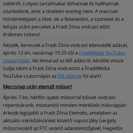
széléről, s olyan tartalmakat láthatnak és hallhatnak
szurkolóink, amit a tévében esetleg nem. A meccset
mindenképpen a tévé, de a felvezetést, a szünetet és a
lefújás utáni perceket a Fradi Zóna vodcast előtt
érdemes tölteni!
Nézzék, keressék a Fradi Zóna vodcast kilencedik adását,
április 12-én, vasárnap 19.25-től a
FradiMédia YouTube-
csatornáján
. Aki lemarad az élő adásról, később vissza
tudja nézni a Fradi Zóna vodcastot a FradiMédia
YouTube-csatornáján az
Élő adások
fül alatt!
Meccsnap után elemző műsor!
Április 7-én, hétfőn újabb műsorral bővült vodcast-
repertoárunk, mostantól minden mérkőzés másnapján
érkezik legújabb a Fradi Zóna Elemzés, amelyben az
aktuális mérkőzésünket követő napon Jáky Gergely
műsorvezető az FTC vezető adatelemzőjével, Hegedűs