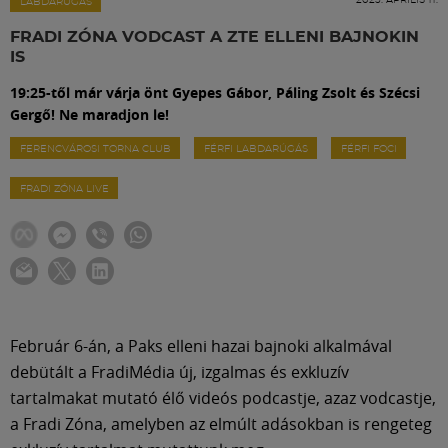
Labdarúgás
LABDARÚGÁS
FRADI ZÓNA VODCAST A ZTE ELLENI BAJNOKIN
IS
Szakosztályok
19:25-től már várja önt Gyepes Gábor, Páling Zsolt és Szécsi
Gergő! Ne maradjon le!
Meccscenter
FERENCVÁROSI TORNA CLUB
FÉRFI LABDARÚGÁS
FÉRFI FOCI
FRADI ZÓNA LIVE
Klub
Szolgáltatások
Shop
Február 6-án, a Paks elleni hazai bajnoki alkalmával
debütált a FradiMédia új, izgalmas és exkluzív
Közösség
tartalmakat mutató élő videós podcastje, azaz vodcastje,
a Fradi Zóna, amelyben az elmúlt adásokban is rengeteg