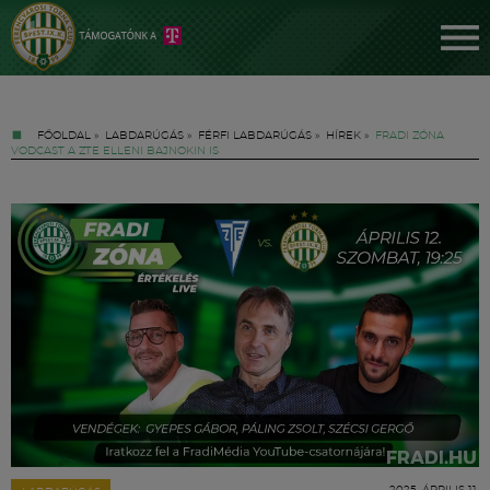
FŐOLDAL
»
LABDARÚGÁS
»
FÉRFI LABDARÚGÁS
»
HÍREK
»
FRADI ZÓNA
VODCAST A ZTE ELLENI BAJNOKIN IS
Jegyek
FM YouTube +
Hírek
2025. ÁPRILIS 11.