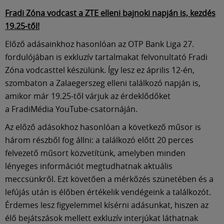
Fradi Zóna vodcast a ZTE elleni bajnoki napján is, kezdés
19.25-től!
Előző adásainkhoz hasonlóan az OTP Bank Liga 27.
fordulójában is exkluzív tartalmakat felvonultató Fradi
Zóna vodcasttel készülünk. Így lesz ez április 12-én,
szombaton a Zalaegerszeg elleni találkozó napján is,
amikor már 19.25-től várjuk az érdeklődőket
a FradiMédia YouTube-csatornáján.
Az előző adásokhoz hasonlóan a következő műsor is
három részből fog állni: a találkozó előtt 20 perces
felvezető műsort közvetítünk, amelyben minden
lényeges információt megtudhatnak aktuális
meccsünkről. Ezt követően a mérkőzés szünetében és a
lefújás után is élőben értékelik vendégeink a találkozót.
Érdemes lesz figyelemmel kísérni adásunkat, hiszen az
élő bejátszások mellett exkluzív interjúkat láthatnak