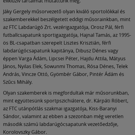
Múzeum
exkluzív tartalmat mutattunk meg.
Jáky Gergely műsorvezető olyan kiváló sportolókkal és
English
szakemberekkel beszélgetett eddigi műsorainkban, mint
az FTC Labdarúgó Zrt. vezérigazgatója, Orosz Pál, férfi
futballcsapatunk sportigazgatója, Hajnal Tamás, az 1995-
ös BL-csapatban szerepelt Lisztes Krisztián, férfi
labdarúgócsapatunk kapitánya, Dibusz Dénes vagy
éppen Varga Ádám, Lipcsei Péter, Hajdu Attila, Mátyus
János, Nyilas Elek, Sowunmi Thomas, Rósa Dénes, Telek
András, Vincze Ottó, Gyömbér Gábor, Pintér Ádám és
Szűcs Mihály.
Olyan szakemberek is megfordultak már műsorunkban,
mint együttesünk sportpszichiátere, dr. Kárpáti Róbert,
az FTC utánpótlás szakmai igazgatója, Kiss-Baranyi
Sándor, valamint az ebben a szezonban még veretlen
második számú labdarúgócsapatunk vezetőedzője,
Korolovszky Gábor.