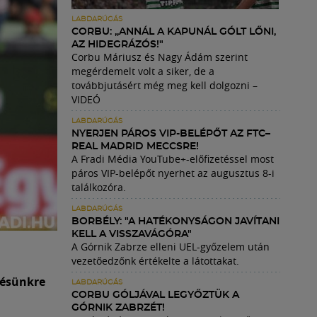
LABDARÚGÁS
CORBU: „ANNÁL A KAPUNÁL GÓLT LŐNI,
AZ HIDEGRÁZÓS!"
Corbu Máriusz és Nagy Ádám szerint
megérdemelt volt a siker, de a
továbbjutásért még meg kell dolgozni –
VIDEÓ
LABDARÚGÁS
NYERJEN PÁROS VIP-BELÉPŐT AZ FTC–
REAL MADRID MECCSRE!
A Fradi Média YouTube+-előfizetéssel most
páros VIP-belépőt nyerhet az augusztus 8-i
találkozóra.
LABDARÚGÁS
BORBÉLY: "A HATÉKONYSÁGON JAVÍTANI
KELL A VISSZAVÁGÓRA"
A Górnik Zabrze elleni UEL-győzelem után
vezetőedzőnk értékelte a látottakat.
zésünkre
LABDARÚGÁS
CORBU GÓLJÁVAL LEGYŐZTÜK A
GÓRNIK ZABRZÉT!