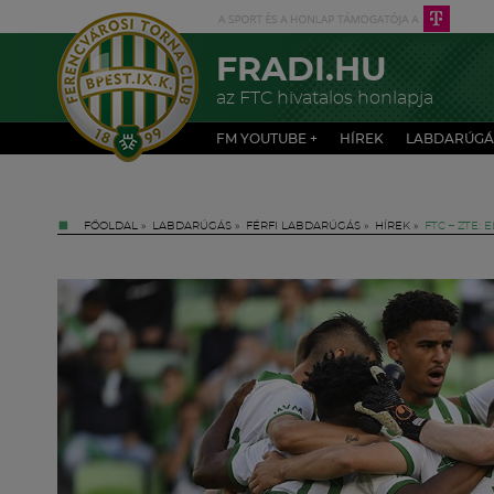
FRADI.HU
az FTC hivatalos honlapja
FM YOUTUBE +
HÍREK
LABDARÚGÁ
FŐOLDAL
»
LABDARÚGÁS
»
FÉRFI LABDARÚGÁS
»
HÍREK
»
FTC – ZTE: 