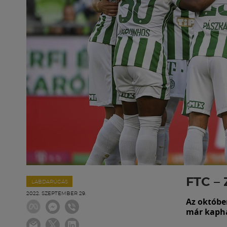
FTC –
LABDARÚGÁS
2022. SZEPTEMBER 29.
Az októbe
már kapha