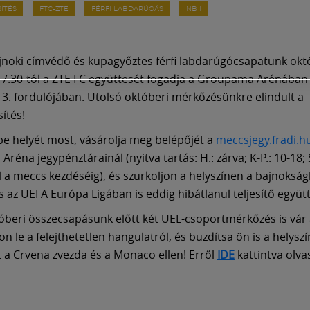
ÍTÉS
FTC-ZTE
FÉRFI LABDARÚGÁS
NB I
noki címvédő és kupagyőztes férfi labdarúgócsapatunk okt
7.30-tól a ZTE FC együttesét fogadja a Groupama Arénában
13. fordulójában. Utolsó októberi mérkőzésünkre elindult a
ítés!
 be helyét most, vásárolja meg belépőjét a
meccsjegy.fradi.h
éna jegypénztárainál (nyitva tartás: H.: zárva; K-P.: 10-18; S
ől a meccs kezdéséig), és szurkoljon a helyszínen a bajnokság
 az UEFA Európa Ligában is eddig hibátlanul teljesítő együ
óberi összecsapásunk előtt két UEL-csoportmérkőzés is vár
 le a felejthetetlen hangulatról, és buzdítsa ön is a helyszí
 a Crvena zvezda és a Monaco ellen! Erről
IDE
kattintva olva