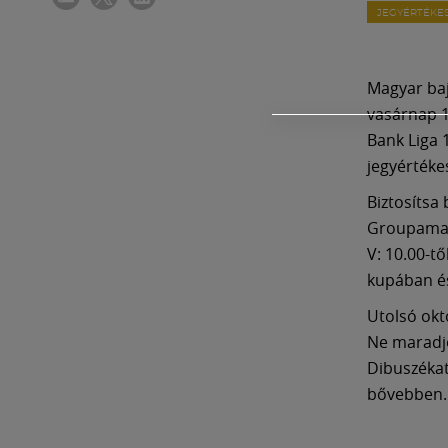
JEGYÉRTÉKES
Magyar baj
vasárnap 1
Bank Liga 
jegyértékes
Biztosítsa
Groupama Ar
V: 10.00-t
kupában és
Utolsó okt
Ne maradjon
Dibuszékat
bővebben.