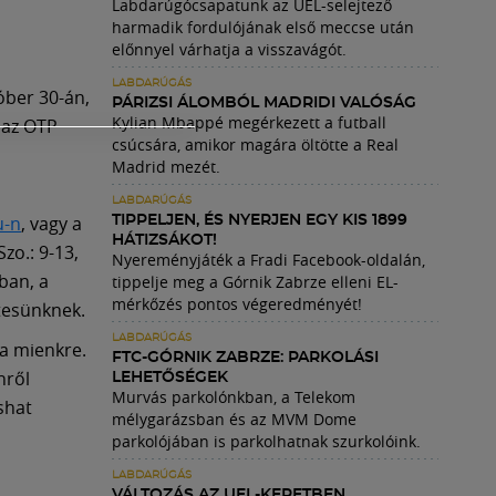
Labdarúgócsapatunk az UEL-selejtező
harmadik fordulójának első meccse után
előnnyel várhatja a visszavágót.
LABDARÚGÁS
óber 30-án,
PÁRIZSI ÁLOMBÓL MADRIDI VALÓSÁG
Kylian Mbappé megérkezett a futball
 az OTP
csúcsára, amikor magára öltötte a Real
Madrid mezét.
LABDARÚGÁS
u-n
, vagy a
TIPPELJEN, ÉS NYERJEN EGY KIS 1899
HÁTIZSÁKOT!
zo.: 9-13,
Nyereményjáték a Fradi Facebook-oldalán,
ban, a
tippelje meg a Górnik Zabrze elleni EL-
mérkőzés pontos végeredményét!
ttesünknek.
LABDARÚGÁS
 a mienkre.
FTC-GÓRNIK ZABRZE: PARKOLÁSI
nről
LEHETŐSÉGEK
Murvás parkolónkban, a Telekom
shat
mélygarázsban és az MVM Dome
parkolójában is parkolhatnak szurkolóink.
LABDARÚGÁS
VÁLTOZÁS AZ UEL-KERETBEN