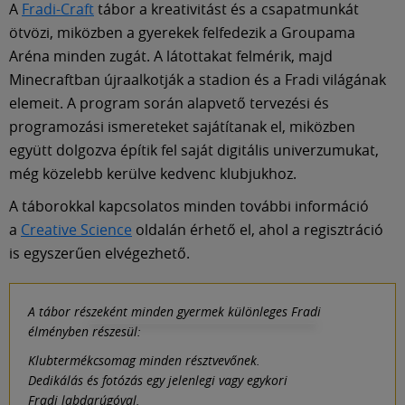
A
Fradi-Craft
tábor a kreativitást és a csapatmunkát
ötvözi, miközben a gyerekek felfedezik a Groupama
Aréna minden zugát. A látottakat felmérik, majd
Minecraftban újraalkotják a stadion és a Fradi világának
elemeit. A program során alapvető tervezési és
programozási ismereteket sajátítanak el, miközben
együtt dolgozva építik fel saját digitális univerzumukat,
még közelebb kerülve kedvenc klubjukhoz.
A táborokkal kapcsolatos minden további információ
a
Creative Science
oldalán érhető el, ahol a regisztráció
is egyszerűen elvégezhető.
A tábor részeként minden gyermek különleges Fradi
élményben részesül:
Klubtermékcsomag minden résztvevőnek.
Dedikálás és fotózás egy jelenlegi vagy egykori
Fradi labdarúgóval.