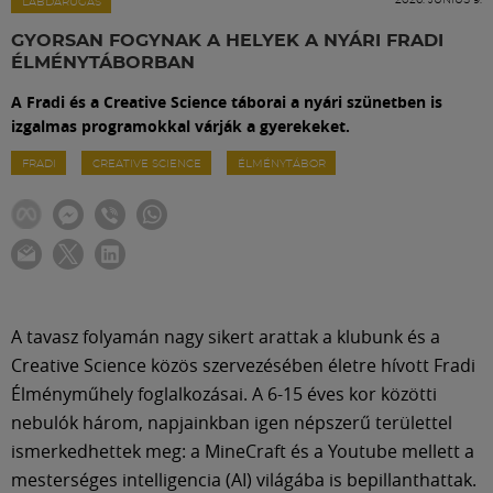
Labdarúgás
LABDARÚGÁS
GYORSAN FOGYNAK A HELYEK A NYÁRI FRADI
ÉLMÉNYTÁBORBAN
Szakosztályok
A Fradi és a Creative Science táborai a nyári szünetben is
izgalmas programokkal várják a gyerekeket.
Meccscenter
FRADI
CREATIVE SCIENCE
ÉLMÉNYTÁBOR
Klub
Szolgáltatások
A tavasz folyamán nagy sikert arattak a klubunk és a
Shop
Creative Science közös szervezésében életre hívott Fradi
Élményműhely foglalkozásai. A 6-15 éves kor közötti
nebulók három, napjainkban igen népszerű területtel
Közösség
ismerkedhettek meg: a MineCraft és a Youtube mellett a
mesterséges intelligencia (AI) világába is bepillanthattak.