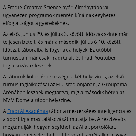
Múzeum
A Fradi x Creative Science nyári élménytáborai
ugyanezen programok mentén kínálnak egyhetes
English
elfoglaltságot a gyerekeknek.
Az első, június 29. és július 3. közötti időszak szinte már
teljesen betelt, és már a második, július 6-10. közötti
időszak táboraiba is fogynak a helyek. Ez utóbbi
turnusban már csak Fradi Craft és Fradi Youtuber
foglalkozások lesznek.
A táborok külön érdekessége a két helyszín is, az első
turnus foglalkozásai az FTC stadionjában, a Groupama
Arénában lesznek megtartva, míg a második héten az
MVM Dome a tábor helyszíne.
A
Fradi AI Akadémia
tábor a mesterséges intelligencia és
a sport izgalmas találkozását mutatja be. A résztvevők
megtanulják, hogyan segítheti az AI a sportolókat,
hogyan lehet vele stadiont tervezni, zenét alkotni vagy