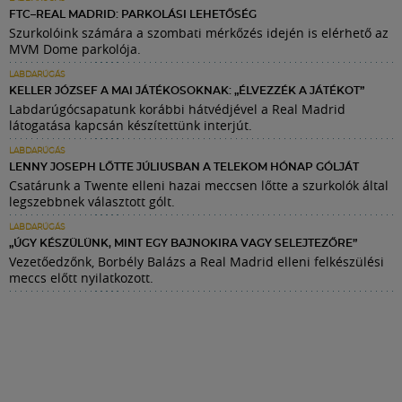
FTC–REAL MADRID: PARKOLÁSI LEHETŐSÉG
Szurkolóink számára a szombati mérkőzés idején is elérhető az
MVM Dome parkolója.
LABDARÚGÁS
KELLER JÓZSEF A MAI JÁTÉKOSOKNAK: „ÉLVEZZÉK A JÁTÉKOT”
Labdarúgócsapatunk korábbi hátvédjével a Real Madrid
látogatása kapcsán készítettünk interjút.
LABDARÚGÁS
LENNY JOSEPH LŐTTE JÚLIUSBAN A TELEKOM HÓNAP GÓLJÁT
Csatárunk a Twente elleni hazai meccsen lőtte a szurkolók által
legszebbnek választott gólt.
LABDARÚGÁS
„ÚGY KÉSZÜLÜNK, MINT EGY BAJNOKIRA VAGY SELEJTEZŐRE”
Vezetőedzőnk, Borbély Balázs a Real Madrid elleni felkészülési
meccs előtt nyilatkozott.