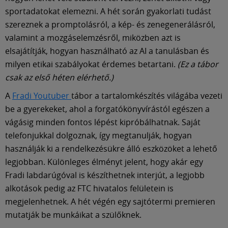
sportadatokat elemezni. A hét során gyakorlati tudást
szereznek a promptolásról, a kép- és zenegenerálásról,
valamint a mozgáselemzésről, miközben azt is
elsajátítják, hogyan használható az AI a tanulásban és
milyen etikai szabályokat érdemes betartani.
(Ez a tábor
csak az első héten elérhető.)
A
Fradi Youtuber
tábor a tartalomkészítés világába vezeti
be a gyerekeket, ahol a forgatókönyvírástól egészen a
vágásig minden fontos lépést kipróbálhatnak. Saját
telefonjukkal dolgoznak, így megtanulják, hogyan
használják ki a rendelkezésükre álló eszközöket a lehető
legjobban. Különleges élményt jelent, hogy akár egy
Fradi labdarúgóval is készíthetnek interjút, a legjobb
alkotások pedig az FTC hivatalos felületein is
megjelenhetnek. A hét végén egy sajtótermi premieren
mutatják be munkáikat a szülőknek.