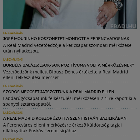
LABDARÚGÁS
JOSÉ MOURINHO KÖSZÖNETET MONDOTT A FERENCVÁROSNAK
A Real Madrid vezetőedzője a két csapat szombati mérkőzése
után nyilatkozott.
LABDARÚGÁS
BORBÉLY BALÁZS: „SOK-SOK POZITÍVUMA VOLT A MÉRKŐZÉSNEK”
Vezetőedzőnk mellett Dibusz Dénes értékelte a Real Madrid
elleni felkészülési meccset.
LABDARÚGÁS
SZOROS MECCSET JÁTSZOTTUNK A REAL MADRID ELLEN
Labdarúgócsapatunk felkészülési mérkőzésen 2-1-re kapott ki a
spanyol sztárcsapattól.
LABDARÚGÁS
A REAL MADRID KOSZORÚZOTT A SZENT ISTVÁN BAZILIKÁBAN
A Ferencváros elleni mérkőzésre érkező küldöttség tagjai
ellátogattak Puskás Ferenc sírjához.
LABDARÚGÁS