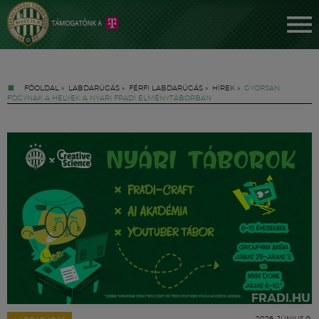
FŐOLDAL
»
LABDARÚGÁS
»
FÉRFI LABDARÚGÁS
»
HÍREK
»
GYORSAN
FOGYNAK A HELYEK A NYÁRI FRADI ÉLMÉNYTÁBORBAN
Jegyek
FM YouTube +
Hírek
2026. JÚNIUS 9.