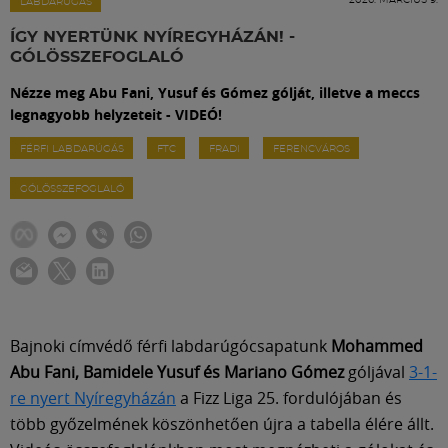
Labdarúgás
LABDARÚGÁS
ÍGY NYERTÜNK NYÍREGYHÁZÁN! -
GÓLÖSSZEFOGLALÓ
Szakosztályok
Nézze meg Abu Fani, Yusuf és Gómez gólját, illetve a meccs
legnagyobb helyzeteit - VIDEÓ!
Meccscenter
FÉRFI LABDARÚGÁS
FTC
FRADI
FERENCVÁROS
GÓLÖSSZEFOGLALÓ
Klub
Szolgáltatások
Shop
Bajnoki címvédő férfi labdarúgócsapatunk
Mohammed
Abu Fani, Bamidele Yusuf és Mariano Gómez
góljával
3-1-
Közösség
re nyert Nyíregyházán
a Fizz Liga 25. fordulójában és
több győzelmének köszönhetően újra a tabella élére állt.