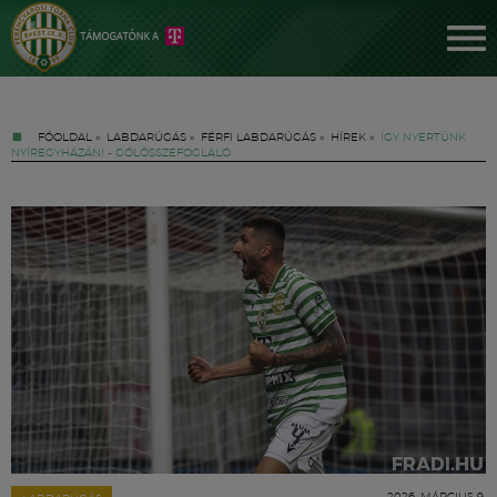
FŐOLDAL
»
LABDARÚGÁS
»
FÉRFI LABDARÚGÁS
»
HÍREK
»
ÍGY NYERTÜNK
NYÍREGYHÁZÁN! - GÓLÖSSZEFOGLALÓ
Jegyek
FM YouTube +
Hírek
2026. MÁRCIUS 9.