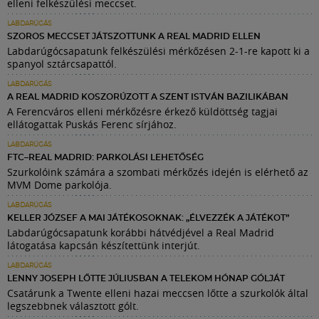
elleni felkészülési meccset.
LABDARÚGÁS
SZOROS MECCSET JÁTSZOTTUNK A REAL MADRID ELLEN
Labdarúgócsapatunk felkészülési mérkőzésen 2-1-re kapott ki a
spanyol sztárcsapattól.
LABDARÚGÁS
A REAL MADRID KOSZORÚZOTT A SZENT ISTVÁN BAZILIKÁBAN
A Ferencváros elleni mérkőzésre érkező küldöttség tagjai
ellátogattak Puskás Ferenc sírjához.
LABDARÚGÁS
FTC–REAL MADRID: PARKOLÁSI LEHETŐSÉG
Szurkolóink számára a szombati mérkőzés idején is elérhető az
MVM Dome parkolója.
LABDARÚGÁS
KELLER JÓZSEF A MAI JÁTÉKOSOKNAK: „ÉLVEZZÉK A JÁTÉKOT”
Labdarúgócsapatunk korábbi hátvédjével a Real Madrid
látogatása kapcsán készítettünk interjút.
LABDARÚGÁS
LENNY JOSEPH LŐTTE JÚLIUSBAN A TELEKOM HÓNAP GÓLJÁT
Csatárunk a Twente elleni hazai meccsen lőtte a szurkolók által
legszebbnek választott gólt.