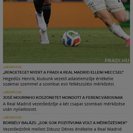
LABDARÚGÁS
„RENGETEGET NYERT A FRADI A REAL MADRID ELLENI MECCSEL”
Hegedűs Henrik, klubunk vezető adatelemzője értékelte
szakmai szemmel a szombat esti felkészülési mérkőzést.
LABDARÚGÁS
JOSÉ MOURINHO KÖSZÖNETET MONDOTT A FERENCVÁROSNAK
A Real Madrid vezetőedzője a két csapat szombati mérkőzése
után nyilatkozott.
LABDARÚGÁS
BORBÉLY BALÁZS: „SOK-SOK POZITÍVUMA VOLT A MÉRKŐZÉSNEK”
Vezetőedzőnk mellett Dibusz Dénes értékelte a Real Madrid