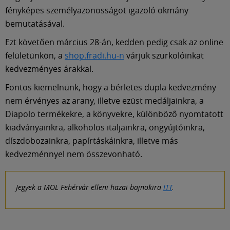
Múzeum
fényképes személyazonosságot igazoló okmány
bemutatásával.
English
Ezt követően március 28-án, kedden pedig csak az online
felületünkön, a
shop.fradi.hu-n
várjuk szurkolóinkat
kedvezményes árakkal.
Fontos kiemelnünk, hogy a bérletes dupla kedvezmény
nem érvényes az arany, illetve ezüst medáljainkra, a
Diapolo termékekre, a könyvekre, különböző nyomtatott
kiadványainkra, alkoholos italjainkra, öngyújtóinkra,
díszdobozainkra, papírtáskáinkra, illetve más
kedvezménnyel nem összevonható.
Jegyek a MOL Fehérvár elleni hazai bajnokira
ITT
.