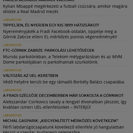
PÁRIZSI ÁLOMBÓL MADRIDI VALÓSÁG
Kylian Mbappé megérkezett a futball csúcsára, amikor magára
öltötte a Real Madrid mezét.
LABDARÚGÁS
TIPPELJEN, ÉS NYERJEN EGY KIS 1899 HÁTIZSÁKOT!
Nyereményjáték a Fradi Facebook-oldalán, tippelje meg a
Górnik Zabrze elleni EL-mérkőzés pontos végeredményét!
LABDARÚGÁS
FTC-GÓRNIK ZABRZE: PARKOLÁSI LEHETŐSÉGEK
Murvás parkolónkban, a Telekom mélygarázsban és az MVM
Dome parkolójában is parkolhatnak szurkolóink.
LABDARÚGÁS
VÁLTOZÁS AZ UEL-KERETBEN
Védő helyére került be egy támadó Borbély Balázs csapatába.
LABDARÚGÁS
A FRADI SZÉLSŐJE DECEMBERBEN MÁR SOKKOLTA A GÓRNIKOT
Alekszandar Csirkovics tavaly a lengyel élvonalban játszott, így
kiválóan ismeri UEL-ellenfelünket – INTERJÚ!
LABDARÚGÁS
MICHAL GASPARIK: „KIEGYENLÍTETT MÉRKŐZÉS KÖVETKEZIK”
Férfi labdarúgócsapatunk következő ellenfele jó hangulatban
készül a szerdai, budapesti selejtezőre.