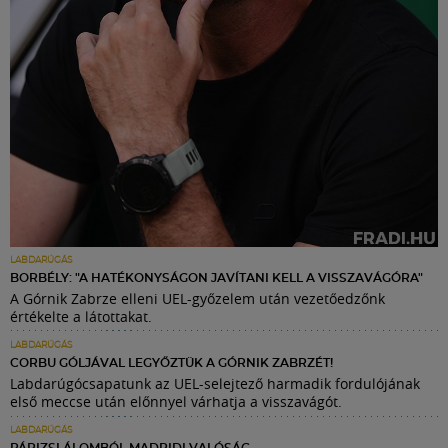
LABDARÚGÁS
BORBÉLY: "A HATÉKONYSÁGON JAVÍTANI KELL A VISSZAVÁGÓRA"
A Górnik Zabrze elleni UEL-győzelem után vezetőedzőnk
értékelte a látottakat.
LABDARÚGÁS
CORBU GÓLJÁVAL LEGYŐZTÜK A GÓRNIK ZABRZÉT!
Labdarúgócsapatunk az UEL-selejtező harmadik fordulójának
első meccse után előnnyel várhatja a visszavágót.
LABDARÚGÁS