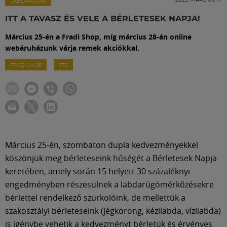
Labdarúgás
LABDARÚGÁS
ITT A TAVASZ ÉS VELE A BÉRLETESEK NAPJA!
Szakosztályok
Március 25-én a Fradi Shop, míg március 28-án online
webáruházunk várja remek akciókkal.
Meccscenter
FRADI SHOP
FTC
Klub
Szolgáltatások
Március 25-én, szombaton dupla kedvezményekkel
köszönjük meg bérleteseink hűségét a Bérletesek Napja
Shop
keretében, amely során 15 helyett 30 százaléknyi
engedményben részesülnek a labdarúgómérkőzésekre
Közösség
bérlettel rendelkező szurkolóink, de mellettük a
szakosztályi bérleteseink (jégkorong, kézilabda, vízilabda)
is igénybe vehetik a kedvezményt bérletük és érvényes