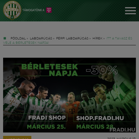
FŐOLDAL
»
LABDARÚGÁS
»
FÉRFI LABDARÚGÁS
»
HÍREK
»
ITT A TAVASZ ÉS
VELE A BÉRLETESEK NAPJA!
Jegyek
FM YouTube +
Hírek
2023. MÁRCIUS 17.