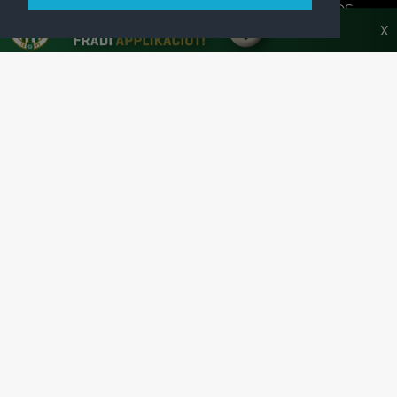
A FERENCVÁROSI TORNA CLUB HIVATALOS
HONLAPJA
X
SAJTÓCENTER
KAPCSOLAT
IMPRESSZUM
MODERÁLÁSI ALAPELVEK
HONLAP ADATKEZELÉSI TÁJÉKOZTATÓ
A Ferencvárosi Torna Club hivatalos honlapja
Az oldalon található írott és képi anyagok csak a forrás pontos
megjelölésével, internetes felhasználás esetén aktív hivatkozással
használhatóak fel.