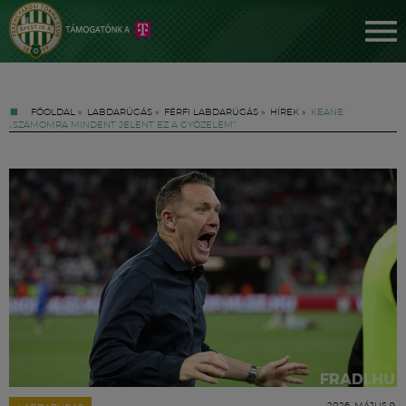
FŐOLDAL
»
LABDARÚGÁS
»
FÉRFI LABDARÚGÁS
»
HÍREK
»
KEANE:
„SZÁMOMRA MINDENT JELENT EZ A GYŐZELEM”
Jegyek
FM YouTube +
Hírek
2026. MÁJUS 9.