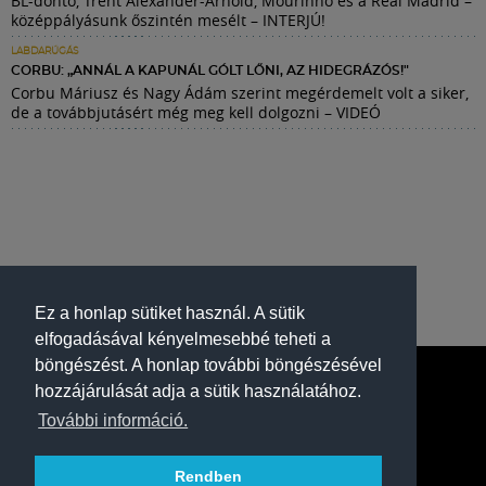
BL-döntő, Trent Alexander-Arnold, Mourinho és a Real Madrid –
középpályásunk őszintén mesélt – INTERJÚ!
LABDARÚGÁS
CORBU: „ANNÁL A KAPUNÁL GÓLT LŐNI, AZ HIDEGRÁZÓS!"
Corbu Máriusz és Nagy Ádám szerint megérdemelt volt a siker,
de a továbbjutásért még meg kell dolgozni – VIDEÓ
Ez a honlap sütiket használ. A sütik
elfogadásával kényelmesebbé teheti a
böngészést. A honlap további böngészésével
hozzájárulását adja a sütik használatához.
További információ.
Rendben