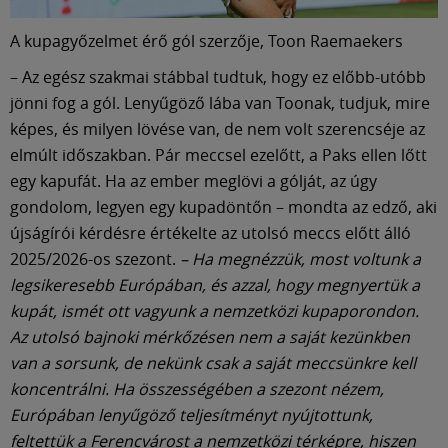
A kupagyőzelmet érő gól szerzője, Toon Raemaekers
– Az egész szakmai stábbal tudtuk, hogy ez előbb-utóbb
jönni fog a gól. Lenyűgöző lába van Toonak, tudjuk, mire
képes, és milyen lövése van, de nem volt szerencséje az
elmúlt időszakban. Pár meccsel ezelőtt, a Paks ellen lőtt
egy kapufát. Ha az ember meglövi a gólját, az úgy
gondolom, legyen egy kupadöntőn – mondta az edző, aki
újságírói kérdésre értékelte az utolsó meccs előtt álló
2025/2026-os szezont.
– Ha megnézzük, most voltunk a
legsikeresebb Európában, és azzal, hogy megnyertük a
kupát, ismét ott vagyunk a nemzetközi kupaporondon.
Az utolsó bajnoki mérkőzésen nem a saját kezünkben
van a sorsunk, de nekünk csak a saját meccsünkre kell
koncentrálni. Ha összességében a szezont nézem,
Európában lenyűgöző teljesítményt nyújtottunk,
feltettük a Ferencvárost a nemzetközi térképre, hiszen