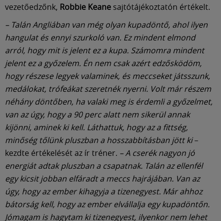
Múzeum
vezetőedzőnk,
Robbie Keane
sajtótájékoztatón értékelt.
– Talán Angliában van még olyan kupadöntő, ahol ilyen
English
hangulat és ennyi szurkoló van. Ez mindent elmond
arról, hogy mit is jelent ez a kupa. Számomra mindent
jelent ez a győzelem. Én nem csak azért edzősködöm,
hogy részese legyek valaminek, és meccseket játsszunk,
medálokat, trófeákat szeretnék nyerni. Volt már részem
néhány döntőben, ha valaki meg is érdemli a győzelmet,
van az úgy, hogy a 90 perc alatt nem sikerül annak
kijönni, aminek ki kell. Láthattuk, hogy az a fittség,
minőség tőlünk pluszban a hosszabbításban jött ki
–
kezdte értékelését az ír tréner.
– A cserék nagyon jó
energiát adtak pluszban a csapatnak. Talán az ellenfél
egy kicsit jobban elfáradt a meccs hajrájában. Van az
úgy, hogy az ember kihagyja a tizenegyest. Már ahhoz
bátorság kell, hogy az ember elvállalja egy kupadöntőn.
Jómagam is hagytam ki tizenegyest, ilyenkor nem lehet