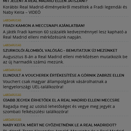
MIT JELENT A REAL MADRID ELLEN JÁTSZANI?
Korábbi Real Madrid-élményeikről meséltek a Fradi legendái és
Naby Keita – VIDEÓ
LABDARÚGÁS
FRADI KAMION A MECCSNAPI AJÁNLATBAN!
A játék Fradi kamion 60 százalék kedvezménnyel lesz kapható a
Real Madrid elleni mérkőzésünk napján.
LABDARÚGÁS
SZURKOLÓI ÁLOMBÓL VALÓSÁG – BEMUTATJUK ÚJ MEZÜNKET
Augusztus 8-án a Real Madrid elleni mérkőzésen mutatkozik be
az új harmadik számú mezünk.
LABDARÚGÁS
ELINDULT A VOUCHEREK ÉRTÉKESÍTÉSE A GÓRNIK ZABRZE ELLEN
Vouchert csak magyar állampolgárok vásárolhatnak a
lengyelországi UEL-találkozóra!
LABDARÚGÁS
ÚJABB JEGYEK ÉRHETŐEK EL A REAL MADRID ELLENI MECCSRE
Ragadja meg az utolsó lehetőséget és vegye meg jegyét a
szombati felkészülési találkozóra!
LABDARÚGÁS
NABY KEITA: MIÉRT NE GYŐZHETNÉNK LE A REAL MADRIDOT?