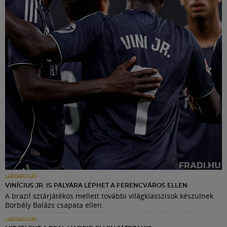
LABDARÚGÁS
VINÍCIUS JR. IS PÁLYÁRA LÉPHET A FERENCVÁROS ELLEN
A brazil sztárjátékos mellett további világklasszisok készülnek
Borbély Balázs csapata ellen.
LABDARÚGÁS