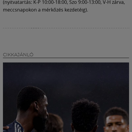
(nyitvatartás: K-P 10:00-18:00, Szo 9:00-13:00, V-H zárva,
meccsnapokon a mérkőzés kezdetéig).
CIKKAJÁNLÓ