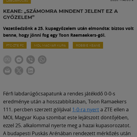
Labdarúgás
LABDARÚGÁS
KEANE: „SZÁMOMRA MINDENT JELENT EZ A
GYŐZELEM”
Szakosztályok
Vezetőedzőnk a 25. kupagyőzelem után elmondta: biztos volt
benne, hogy jönni fog egy Toon Raemaekers-gól.
Meccscenter
FTC-ZTE FC
MOL MAGYAR KUPA
ROBBIE KEANE
Klub
Szolgáltatások
Férfi labdarúgócsapatunk a rendes játékidő 0-0-s
Shop
eredménye után a hosszabbításban, Toon Ramaekers
111. percben szerzett góljával
1-0-ra nyert
a ZTE ellen a
MOL Magyar Kupa szombat este lejátszott döntőjében,
Közösség
ezzel 25. alkalommal nyerte meg a hazai kupasorozatot.
A budapesti Puskás Arénában rendezett mérkőzés után