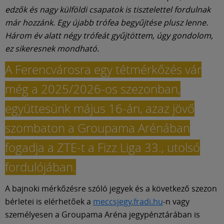
edzők és nagy külföldi csapatok is tisztelettel fordulnak
már hozzánk. Egy újabb trófea begyűjtése plusz lenne.
Három év alatt négy trófeát gyűjtöttem, úgy gondolom,
ez sikeresnek mondható.
A Ferencvárosra egy tétmérkőzés vár
még a 2025/2026-os szezonban,
együttesünk május 16-án, azaz jövő
szombaton a Groupama Arénában
fogadja a ZTE-t a Fizz Liga 33., utolsó
fordulójában.
A bajnoki mérkőzésre szóló jegyek és a következő szezon
bérletei is elérhetőek a
meccsjegy.fradi.hu
-n vagy
személyesen a Groupama Aréna jegypénztárában is