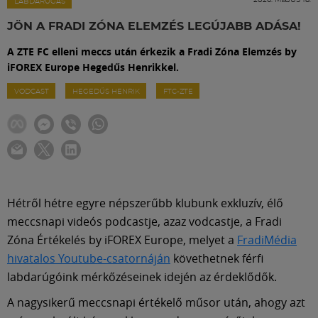
Labdarúgás
LABDARÚGÁS
JÖN A FRADI ZÓNA ELEMZÉS LEGÚJABB ADÁSA!
Szakosztályok
A ZTE FC elleni meccs után érkezik a Fradi Zóna Elemzés by
iFOREX Europe Hegedűs Henrikkel.
Meccscenter
VODCAST
HEGEDŰS HENRIK
FTC-ZTE
Klub
Szolgáltatások
Hétről hétre egyre népszerűbb klubunk exkluzív, élő
meccsnapi videós podcastje, azaz vodcastje, a Fradi
Shop
Zóna Értékelés by iFOREX Europe, melyet a
FradiMédia
hivatalos Youtube-csatornáján
követhetnek férfi
Közösség
labdarúgóink mérkőzéseinek idején az érdeklődők.
A nagysikerű meccsnapi értékelő műsor után, ahogy azt