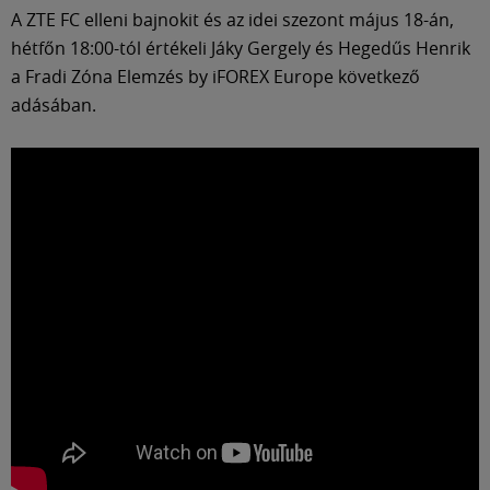
A ZTE FC elleni bajnokit és az idei szezont május 18-án,
hétfőn 18:00-tól értékeli Jáky Gergely és Hegedűs Henrik
a Fradi Zóna Elemzés by iFOREX Europe következő
adásában.