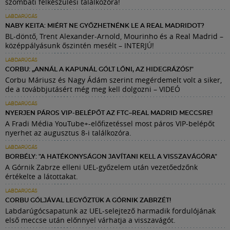
szombati felkészülési találkozóra!
LABDARÚGÁS
NABY KEITA: MIÉRT NE GYŐZHETNÉNK LE A REAL MADRIDOT?
BL-döntő, Trent Alexander-Arnold, Mourinho és a Real Madrid –
középpályásunk őszintén mesélt – INTERJÚ!
LABDARÚGÁS
CORBU: „ANNÁL A KAPUNÁL GÓLT LŐNI, AZ HIDEGRÁZÓS!"
Corbu Máriusz és Nagy Ádám szerint megérdemelt volt a siker,
de a továbbjutásért még meg kell dolgozni – VIDEÓ
LABDARÚGÁS
NYERJEN PÁROS VIP-BELÉPŐT AZ FTC–REAL MADRID MECCSRE!
A Fradi Média YouTube+-előfizetéssel most páros VIP-belépőt
nyerhet az augusztus 8-i találkozóra.
LABDARÚGÁS
BORBÉLY: "A HATÉKONYSÁGON JAVÍTANI KELL A VISSZAVÁGÓRA"
A Górnik Zabrze elleni UEL-győzelem után vezetőedzőnk
értékelte a látottakat.
LABDARÚGÁS
CORBU GÓLJÁVAL LEGYŐZTÜK A GÓRNIK ZABRZÉT!
Labdarúgócsapatunk az UEL-selejtező harmadik fordulójának
első meccse után előnnyel várhatja a visszavágót.