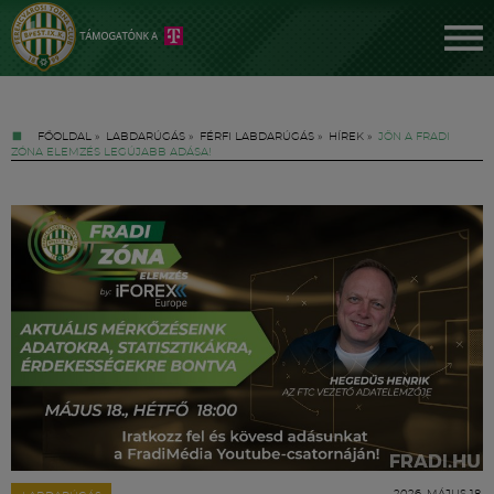
FŐOLDAL
»
LABDARÚGÁS
»
FÉRFI LABDARÚGÁS
»
HÍREK
»
JÖN A FRADI
ZÓNA ELEMZÉS LEGÚJABB ADÁSA!
Jegyek
FM YouTube +
Hírek
2026. MÁJUS 18.