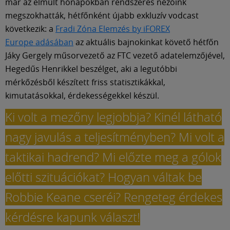
Múzeum
már az elmúlt hónapokban rendszeres nézőink
megszokhatták, hétfőnként újabb exkluzív vodcast
következik: a
Fradi Zóna Elemzés by iFOREX
English
Europe adásában
az aktuális bajnokinkat követő hétfőn
Jáky Gergely műsorvezető az FTC vezető adatelemzőjével,
Hegedűs Henrikkel beszélget, aki a legutóbbi
mérkőzésből készített friss statisztikákkal,
kimutatásokkal, érdekességekkel készül.
Ki volt a mezőny legjobbja? Kinél látható
nagy javulás a teljesítményben? Mi volt a
taktikai hadrend? Mi előzte meg a gólok
előtti szituációkat? Hogyan váltak be
Robbie Keane cseréi? Rengeteg érdekes
kérdésre kapunk választ!