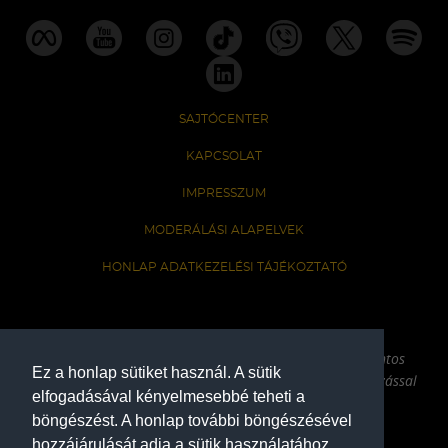
SAJTÓCENTER
KAPCSOLAT
IMPRESSZUM
MODERÁLÁSI ALAPELVEK
HONLAP ADATKEZELÉSI TÁJÉKOZTATÓ
A Ferencvárosi Torna Club hivatalos honlapja
Az oldalon található írott és képi anyagok csak a forrás pontos
Ez a honlap sütiket használ. A sütik
megjelölésével, internetes felhasználás esetén aktív hivatkozással
elfogadásával kényelmesebbé teheti a
használhatóak fel.
böngészést. A honlap további böngészésével
hozzájárulását adja a sütik használatához.