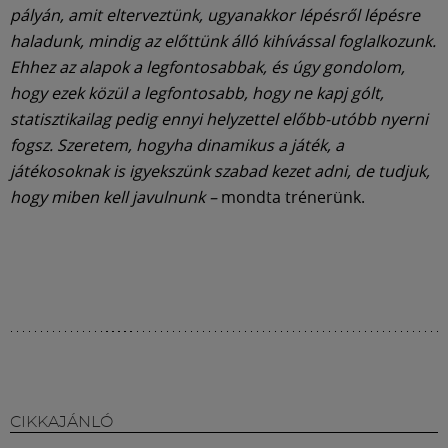
Múzeum
pályán, amit elterveztünk, ugyanakkor lépésről lépésre
haladunk, mindig az előttünk álló kihívással foglalkozunk.
English
Ehhez az alapok a legfontosabbak, és úgy gondolom,
hogy ezek közül a legfontosabb, hogy ne kapj gólt,
statisztikailag pedig ennyi helyzettel előbb-utóbb nyerni
fogsz. Szeretem, hogyha dinamikus a játék, a
játékosoknak is igyekszünk szabad kezet adni, de tudjuk,
hogy miben kell javulnunk –
mondta trénerünk.
CIKKAJÁNLÓ