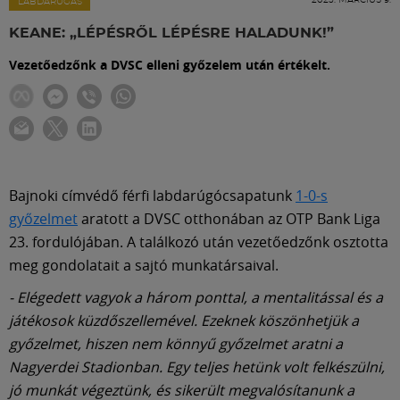
Labdarúgás
LABDARÚGÁS
KEANE: „LÉPÉSRŐL LÉPÉSRE HALADUNK!”
Szakosztályok
Vezetőedzőnk a DVSC elleni győzelem után értékelt.
Meccscenter
Klub
Bajnoki címvédő férfi labdarúgócsapatunk
1-0-s
győzelmet
aratott a DVSC otthonában az OTP Bank Liga
Szolgáltatások
23. fordulójában. A találkozó után vezetőedzőnk osztotta
meg gondolatait a sajtó munkatársaival.
Shop
- Elégedett vagyok a három ponttal, a mentalitással és a
játékosok küzdőszellemével. Ezeknek köszönhetjük a
győzelmet, hiszen nem könnyű győzelmet aratni a
Közösség
Nagyerdei Stadionban. Egy teljes hetünk volt felkészülni,
jó munkát végeztünk, és sikerült megvalósítanunk a