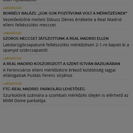
LABDARÚGÁS
BORBÉLY BALÁZS: „SOK-SOK POZITÍVUMA VOLT A MÉRKŐZÉSNEK”
Vezetőedzőnk mellett Dibusz Dénes értékelte a Real Madrid
elleni felkészülési meccset.
LABDARÚGÁS
SZOROS MECCSET JÁTSZOTTUNK A REAL MADRID ELLEN
Labdarúgócsapatunk felkészülési mérkőzésen 2-1-re kapott ki a
spanyol sztárcsapattól.
LABDARÚGÁS
A REAL MADRID KOSZORÚZOTT A SZENT ISTVÁN BAZILIKÁBAN
A Ferencváros elleni mérkőzésre érkező küldöttség tagjai
ellátogattak Puskás Ferenc sírjához.
LABDARÚGÁS
FTC–REAL MADRID: PARKOLÁSI LEHETŐSÉG
Szurkolóink számára a szombati mérkőzés idején is elérhető az
MVM Dome parkolója.