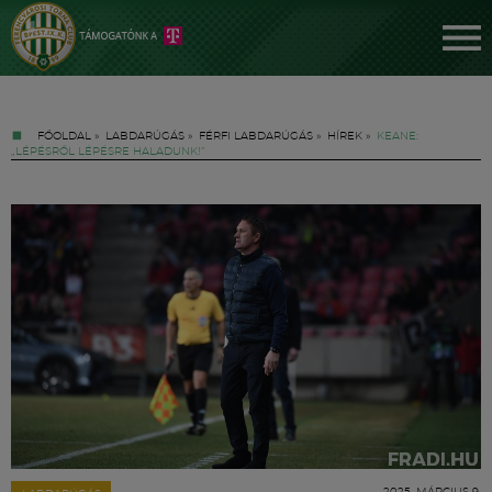
FŐOLDAL
»
LABDARÚGÁS
»
FÉRFI LABDARÚGÁS
»
HÍREK
»
KEANE:
„LÉPÉSRŐL LÉPÉSRE HALADUNK!”
Jegyek
FM YouTube +
Hírek
2025. MÁRCIUS 9.