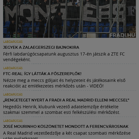
LABDARÚGÁS
JEGYEK A ZALAEGERSZEGI BAJNOKIRA
Férfi labdarúgócsapatunk augusztus 17-én játszik a ZTE FC
vendégeként.
LABDARÚGÁS
FTC-REAL: ÍGY LÁTTÁK A FŐSZEREPLŐK!
Nézze meg a meccs góljait és helyzeteit és játékosaink első
reakcióit az emlékezetes mérkőzés után - VIDEÓ!
LABDARÚGÁS
„RENGETEGET NYERT A FRADI A REAL MADRID ELLENI MECCSEL”
Hegedűs Henrik, klubunk vezető adatelemzője értékelte
szakmai szemmel a szombat esti felkészülési mérkőzést.
LABDARÚGÁS
JOSÉ MOURINHO KÖSZÖNETET MONDOTT A FERENCVÁROSNAK
A Real Madrid vezetőedzője a két csapat szombati mérkőzése
után nyilatkozott.