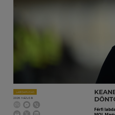
KEANE
LABDARÚGÁS
DÖNT
2026. MÁJUS 8.
Férfi labd
MOL Magya