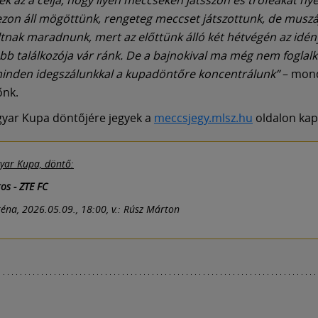
zon áll mögöttünk, rengeteg meccset játszottunk, de muszá
tnak maradnunk, mert az előttünk álló két hétvégén az idén
bb találkozója vár ránk. De a bajnokival ma még nem foglal
inden idegszálunkkal a kupadöntőre koncentrálunk”
– mon
őnk.
yar Kupa döntőjére jegyek a
meccsjegy.mlsz.hu
oldalon kap
ar Kupa, döntő:
os - ZTE FC
éna, 2026.05.09., 18:00, v.: Rúsz Márton