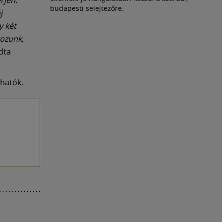
budapesti selejtezőre.
j
y két
kozunk,
dta
hatók.