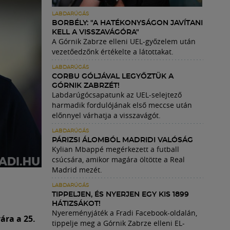
LABDARÚGÁS
BORBÉLY: "A HATÉKONYSÁGON JAVÍTANI
KELL A VISSZAVÁGÓRA"
A Górnik Zabrze elleni UEL-győzelem után
vezetőedzőnk értékelte a látottakat.
LABDARÚGÁS
CORBU GÓLJÁVAL LEGYŐZTÜK A
GÓRNIK ZABRZÉT!
Labdarúgócsapatunk az UEL-selejtező
harmadik fordulójának első meccse után
előnnyel várhatja a visszavágót.
LABDARÚGÁS
PÁRIZSI ÁLOMBÓL MADRIDI VALÓSÁG
Kylian Mbappé megérkezett a futball
csúcsára, amikor magára öltötte a Real
Madrid mezét.
LABDARÚGÁS
TIPPELJEN, ÉS NYERJEN EGY KIS 1899
HÁTIZSÁKOT!
Nyereményjáték a Fradi Facebook-oldalán,
ára a 25.
tippelje meg a Górnik Zabrze elleni EL-