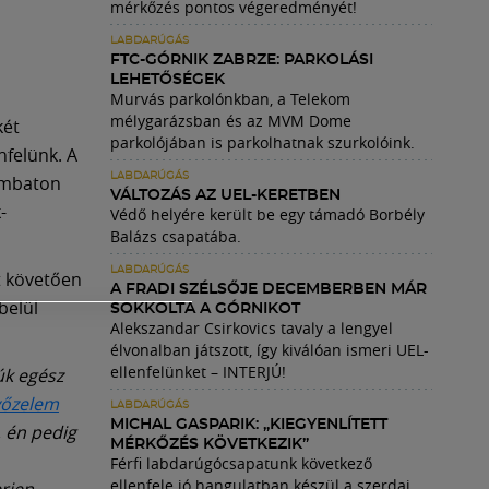
mérkőzés pontos végeredményét!
LABDARÚGÁS
FTC-GÓRNIK ZABRZE: PARKOLÁSI
LEHETŐSÉGEK
Murvás parkolónkban, a Telekom
mélygarázsban és az MVM Dome
két
parkolójában is parkolhatnak szurkolóink.
nfelünk. A
LABDARÚGÁS
zombaton
VÁLTOZÁS AZ UEL-KERETBEN
-
Védő helyére került be egy támadó Borbély
Balázs csapatába.
LABDARÚGÁS
t követően
A FRADI SZÉLSŐJE DECEMBERBEN MÁR
belül
SOKKOLTA A GÓRNIKOT
Alekszandar Csirkovics tavaly a lengyel
élvonalban játszott, így kiválóan ismeri UEL-
ellenfelünket – INTERJÚ!
úk egész
győzelem
LABDARÚGÁS
MICHAL GASPARIK: „KIEGYENLÍTETT
 én pedig
MÉRKŐZÉS KÖVETKEZIK”
Férfi labdarúgócsapatunk következő
ellenfele jó hangulatban készül a szerdai,
rjen.