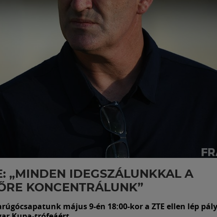
: „MINDEN IDEGSZÁLUNKKAL A
ŐRE KONCENTRÁLUNK”
arúgócsapatunk május 9-én 18:00-kor a ZTE ellen lép pály
r Kupa-trófeáért.