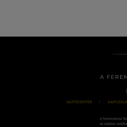
A FERE
SAJTÓCENTER
KAPCSOLA
A Ferencvárosi To
Az oldalon találha