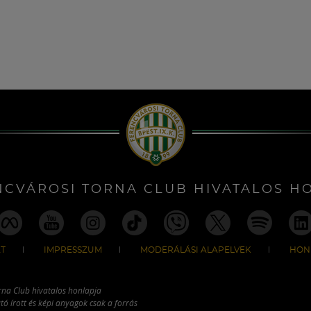
NCVÁROSI TORNA CLUB HIVATALOS H
T
IMPRESSZUM
MODERÁLÁSI ALAPELVEK
HON
rna Club hivatalos honlapja
tó írott és képi anyagok csak a forrás