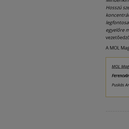
Hosszú sze
koncentrál
legfontosa
egyelőre m
vezetőedz
A MOL Mag
MOL Magy
Ferencvár
Puskás Ar