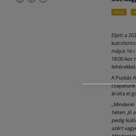
FRADI
R
Eljött a 2
kulcsfonto
május 16-i
18:00-kor
fehérekkel
A Puskás A
csapatunk 
árulta el g
„
Mindenki 
héten. Jó a
pedig külö
azért vagy
Mindenkine