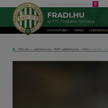
FRADI.HU
az FTC hivatalos honlapja
FM YOUTUBE +
HÍREK
LABDARÚGÁ
FŐOLDAL
»
LABDARÚGÁS
»
FÉRFI LABDARÚGÁS
»
HÍREK
»
KEANE: „M