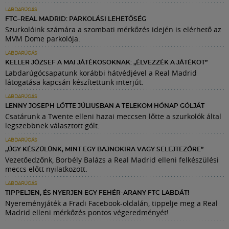
LABDARÚGÁS
FTC–REAL MADRID: PARKOLÁSI LEHETŐSÉG
Szurkolóink számára a szombati mérkőzés idején is elérhető az
MVM Dome parkolója.
LABDARÚGÁS
KELLER JÓZSEF A MAI JÁTÉKOSOKNAK: „ÉLVEZZÉK A JÁTÉKOT”
Labdarúgócsapatunk korábbi hátvédjével a Real Madrid
látogatása kapcsán készítettünk interjút.
LABDARÚGÁS
LENNY JOSEPH LŐTTE JÚLIUSBAN A TELEKOM HÓNAP GÓLJÁT
Csatárunk a Twente elleni hazai meccsen lőtte a szurkolók által
legszebbnek választott gólt.
LABDARÚGÁS
„ÚGY KÉSZÜLÜNK, MINT EGY BAJNOKIRA VAGY SELEJTEZŐRE”
Vezetőedzőnk, Borbély Balázs a Real Madrid elleni felkészülési
meccs előtt nyilatkozott.
LABDARÚGÁS
TIPPELJEN, ÉS NYERJEN EGY FEHÉR-ARANY FTC LABDÁT!
Nyereményjáték a Fradi Facebook-oldalán, tippelje meg a Real
Madrid elleni mérkőzés pontos végeredményét!