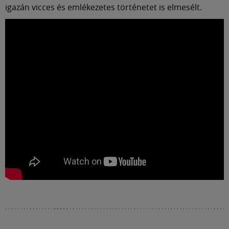
Múzeum
igazán vicces és emlékezetes történetet is elmesélt.
English