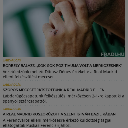
LABDARÚGÁS
BORBÉLY BALÁZS: „SOK-SOK POZITÍVUMA VOLT A MÉRKŐZÉSNEK”
Vezetőedzőnk mellett Dibusz Dénes értékelte a Real Madrid
elleni felkészülési meccset.
LABDARÚGÁS
SZOROS MECCSET JÁTSZOTTUNK A REAL MADRID ELLEN
Labdarúgócsapatunk felkészülési mérkőzésen 2-1-re kapott ki a
spanyol sztárcsapattól.
LABDARÚGÁS
A REAL MADRID KOSZORÚZOTT A SZENT ISTVÁN BAZILIKÁBAN
A Ferencváros elleni mérkőzésre érkező küldöttség tagjai
ellátogattak Puskás Ferenc sírjához.