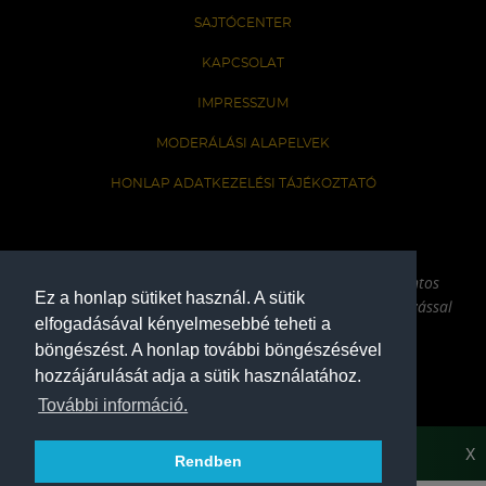
SAJTÓCENTER
KAPCSOLAT
IMPRESSZUM
MODERÁLÁSI ALAPELVEK
HONLAP ADATKEZELÉSI TÁJÉKOZTATÓ
A Ferencvárosi Torna Club hivatalos honlapja
Az oldalon található írott és képi anyagok csak a forrás pontos
Ez a honlap sütiket használ. A sütik
megjelölésével, internetes felhasználás esetén aktív hivatkozással
elfogadásával kényelmesebbé teheti a
használhatóak fel.
böngészést. A honlap további böngészésével
hozzájárulását adja a sütik használatához.
COPYRIGHT 2026
További információ.
X
Rendben