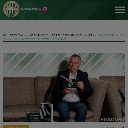
FŐOLDAL
»
LABDARÚGÁS
»
FÉRFI LABDARÚGÁS
»
HÍREK
»
„KI VOLT ÍRVA: NO
SMOKING! A JÁTÉKOS LEVETTE A ZAKÓJÁT”
Jegyek
FM YouTube +
Hírek
2022. JÚNIUS 25.