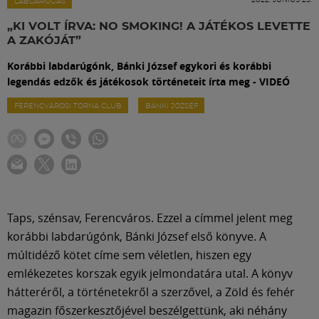
Labdarúgás
LABDARÚGÁS
„KI VOLT ÍRVA: NO SMOKING! A JÁTÉKOS LEVETTE
A ZAKÓJÁT”
Szakosztályok
Korábbi labdarúgónk, Bánki József egykori és korábbi
legendás edzők és játékosok történeteit írta meg - VIDEÓ
Meccscenter
FERENCVÁROSI TORNA CLUB
BÁNKI JÓZSEF
Klub
Szolgáltatások
Taps, szénsav, Ferencváros. Ezzel a címmel jelent meg
Shop
korábbi labdarúgónk, Bánki József első könyve. A
múltidéző kötet címe sem véletlen, hiszen egy
emlékezetes korszak egyik jelmondatára utal. A könyv
Közösség
hátteréről, a történetekről a szerzővel, a Zöld és fehér
magazin főszerkesztőjével beszélgettünk, aki néhány