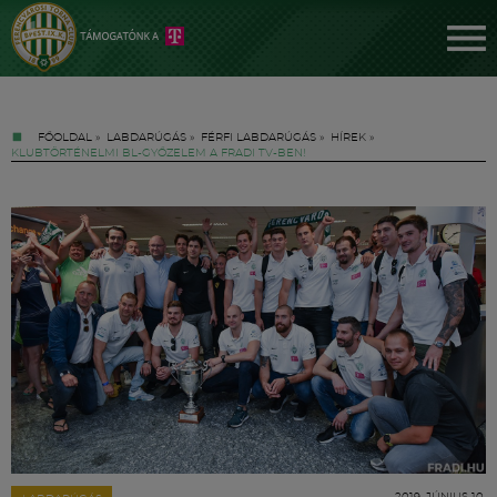
FŐOLDAL
»
LABDARÚGÁS
»
FÉRFI LABDARÚGÁS
»
HÍREK
»
KLUBTÖRTÉNELMI BL-GYŐZELEM A FRADI TV-BEN!
Jegyek
FM YouTube +
Hírek
2019. JÚNIUS 10.