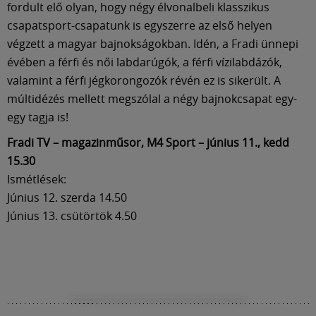
fordult elő olyan, hogy négy élvonalbeli klasszikus
csapatsport-csapatunk is egyszerre az első helyen
végzett a magyar bajnokságokban. Idén, a Fradi ünnepi
évében a férfi és női labdarúgók, a férfi vízilabdázók,
valamint a férfi jégkorongozók révén ez is sikerült. A
múltidézés mellett megszólal a négy bajnokcsapat egy-
egy tagja is!
Fradi TV – magazinműsor, M4 Sport – június 11., kedd
15.30
Ismétlések:
Június 12. szerda 14.50
Június 13. csütörtök 4.50