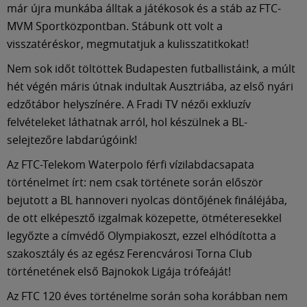
Múzeum
már újra munkába álltak a játékosok és a stáb az FTC-
MVM Sportközpontban. Stábunk ott volt a
English
visszatéréskor, megmutatjuk a kulisszatitkokat!
Nem sok időt töltöttek Budapesten futballistáink, a múlt
hét végén máris útnak indultak Ausztriába, az első nyári
edzőtábor helyszínére. A Fradi TV nézői exkluzív
felvételeket láthatnak arról, hol készülnek a BL-
selejtezőre labdarúgóink!
Az FTC-Telekom Waterpolo férfi vízilabdacsapata
történelmet írt: nem csak története során először
bejutott a BL hannoveri nyolcas döntőjének fináléjába,
de ott elképesztő izgalmak közepette, ötméteresekkel
legyőzte a címvédő Olympiakoszt, ezzel elhódította a
szakosztály és az egész Ferencvárosi Torna Club
történetének első Bajnokok Ligája trófeáját!
Az FTC 120 éves történelme során soha korábban nem