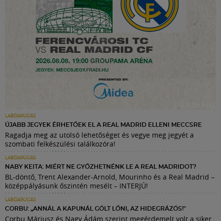
LABDARÚGÁS
ÚJABB JEGYEK ÉRHETŐEK EL A REAL MADRID ELLENI MECCSRE
Ragadja meg az utolsó lehetőséget és vegye meg jegyét a
szombati felkészülési találkozóra!
LABDARÚGÁS
NABY KEITA: MIÉRT NE GYŐZHETNÉNK LE A REAL MADRIDOT?
BL-döntő, Trent Alexander-Arnold, Mourinho és a Real Madrid –
középpályásunk őszintén mesélt – INTERJÚ!
LABDARÚGÁS
CORBU: „ANNÁL A KAPUNÁL GÓLT LŐNI, AZ HIDEGRÁZÓS!"
Corbu Máriusz és Nagy Ádám szerint megérdemelt volt a siker,