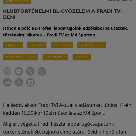
Labdarúgás
LABDARÚGÁS
KLUBTÖRTÉNELMI BL-GYŐZELEM A FRADI TV-
BEN!
Szakosztályok
Itthon a póló BL-trófea, labdarúgóink edzőtáborba utaztak,
történelmi sikerek – Fradi TV az M4 Sporton!
Meccscenter
FRADI TV
FRADITV
VÍZILABDA
BL-GYŐZELEM
BAJNOKOK LIGÁJA
FRADIMEDIA
AJÁNLÓ
Klub
Szolgáltatások
Shop
Ha kedd, akkor Fradi TV! Aktuális adásunkat június 11-én,
kedden 15.30-kor tűzi műsorára az M4 Sport.
Közösség
Alig ért véget a Fradi fieszta labdarúgócsapatunk
történetének 30. bajnoki címe után, rövid pihenő után