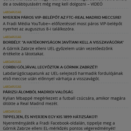
de a továbbjutásért még meg kell dolgozni – VIDEÓ
LABDARÚGÁS
NYERJEN PÁROS VIP-BELÉPŐT AZ FTC–REAL MADRID MECCSRE!
A Fradi Média YouTube+-előfizetéssel most páros VIP-belépőt
nyerhet az augusztus 8-i találkozóra.
LABDARÚGÁS
BORBÉLY: "A HATÉKONYSÁGON JAVÍTANI KELL A VISSZAVÁGÓRA"
A Górnik Zabrze elleni UEL-győzelem után vezetőedzőnk
értékelte a látottakat.
LABDARÚGÁS
CORBU GÓLJÁVAL LEGYŐZTÜK A GÓRNIK ZABRZÉT!
Labdarúgócsapatunk az UEL-selejtező harmadik fordulójának
első meccse után előnnyel várhatja a visszavágót.
LABDARÚGÁS
PÁRIZSI ÁLOMBÓL MADRIDI VALÓSÁG
Kylian Mbappé megérkezett a futball csúcsára, amikor magára
öltötte a Real Madrid mezét.
LABDARÚGÁS
TIPPELJEN, ÉS NYERJEN EGY KIS 1899 HÁTIZSÁKOT!
Nyereményjáték a Fradi Facebook-oldalán, tippelje meg a
Górnik Zabrze elleni EL-mérkőzés pontos végeredményét!