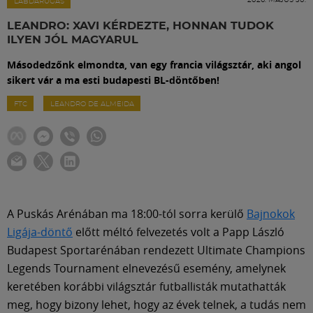
Labdarúgás
LABDARÚGÁS
LEANDRO: XAVI KÉRDEZTE, HONNAN TUDOK
ILYEN JÓL MAGYARUL
Szakosztályok
Másodedzőnk elmondta, van egy francia világsztár, aki angol
sikert vár a ma esti budapesti BL-döntőben!
Meccscenter
FTC
LEANDRO DE ALMEIDA
Klub
Szolgáltatások
A Puskás Arénában ma 18:00-tól sorra kerülő
Bajnokok
Shop
Ligája-döntő
előtt méltó felvezetés volt a Papp László
Budapest Sportarénában rendezett Ultimate Champions
Legends Tournament elnevezésű esemény, amelynek
Közösség
keretében korábbi világsztár futballisták mutathatták
meg, hogy bizony lehet, hogy az évek telnek, a tudás nem