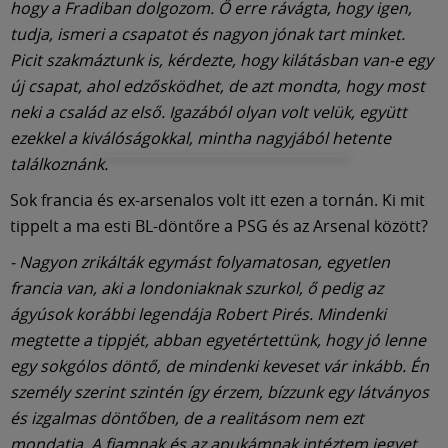
hogy a Fradiban dolgozom. Ő erre rávágta, hogy igen,
tudja, ismeri a csapatot és nagyon jónak tart minket.
Picit szakmáztunk is, kérdezte, hogy kilátásban van-e egy
új csapat, ahol edzősködhet, de azt mondta, hogy most
neki a család az első. Igazából olyan volt velük, együtt
ezekkel a kiválóságokkal, mintha nagyjából hetente
találkoznánk.
Sok francia és ex-arsenalos volt itt ezen a tornán. Ki mit
tippelt a ma esti BL-döntőre a PSG és az Arsenal között?
- Nagyon zrikálták egymást folyamatosan, egyetlen
francia van, aki a londoniaknak szurkol, ő pedig az
ágyúsok korábbi legendája Robert Pirés. Mindenki
megtette a tippjét, abban egyetértettünk, hogy jó lenne
egy sokgólos döntő, de mindenki keveset vár inkább. Én
személy szerint szintén így érzem, bízzunk egy látványos
és izgalmas döntőben, de a realitásom nem ezt
mondatja. A fiamnak és az apukámnak intéztem jegyet,