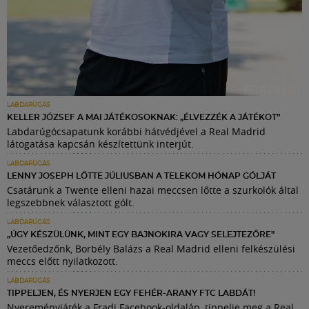
LABDARÚGÁS
KELLER JÓZSEF A MAI JÁTÉKOSOKNAK: „ÉLVEZZÉK A JÁTÉKOT”
Labdarúgócsapatunk korábbi hátvédjével a Real Madrid
látogatása kapcsán készítettünk interjút.
LABDARÚGÁS
LENNY JOSEPH LŐTTE JÚLIUSBAN A TELEKOM HÓNAP GÓLJÁT
Csatárunk a Twente elleni hazai meccsen lőtte a szurkolók által
legszebbnek választott gólt.
LABDARÚGÁS
„ÚGY KÉSZÜLÜNK, MINT EGY BAJNOKIRA VAGY SELEJTEZŐRE”
Vezetőedzőnk, Borbély Balázs a Real Madrid elleni felkészülési
meccs előtt nyilatkozott.
LABDARÚGÁS
TIPPELJEN, ÉS NYERJEN EGY FEHÉR-ARANY FTC LABDÁT!
Nyereményjáték a Fradi Facebook-oldalán, tippelje meg a Real