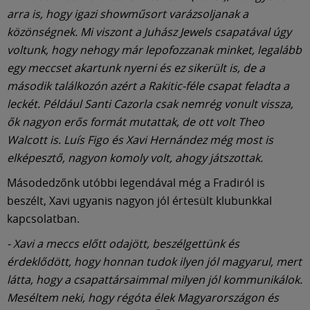
arra is, hogy igazi showműsort varázsoljanak a
közönségnek. Mi viszont a Juhász Jewels csapatával úgy
voltunk, hogy nehogy már lepofozzanak minket, legalább
egy meccset akartunk nyerni és ez sikerült is, de a
második találkozón azért a Rakitic-féle csapat feladta a
leckét. Például Santi Cazorla csak nemrég vonult vissza,
ők nagyon erős formát mutattak, de ott volt Theo
Walcott is. Luís Figo és Xavi Hernández még most is
elképesztő, nagyon komoly volt, ahogy játszottak.
Másodedzőnk utóbbi legendával még a Fradiról is
beszélt, Xavi ugyanis nagyon jól értesült klubunkkal
kapcsolatban.
- Xavi a meccs előtt odajött, beszélgettünk és
érdeklődött, hogy honnan tudok ilyen jól magyarul, mert
látta, hogy a csapattársaimmal milyen jól kommunikálok.
Meséltem neki, hogy régóta élek Magyarországon és