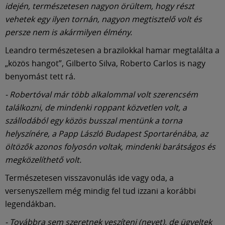
idején, természetesen nagyon örültem, hogy részt
vehetek egy ilyen tornán, nagyon megtisztelő volt és
persze nem is akármilyen élmény.
Leandro természetesen a brazilokkal hamar megtalálta a
„közös hangot”, Gilberto Silva, Roberto Carlos is nagy
benyomást tett rá.
- Robertóval már több alkalommal volt szerencsém
találkozni, de mindenki roppant közvetlen volt, a
szállodából egy közös busszal mentünk a torna
helyszínére, a Papp László Budapest Sportarénába, az
öltözők azonos folyosón voltak, mindenki barátságos és
megközelíthető volt.
Természetesen visszavonulás ide vagy oda, a
versenyszellem még mindig fel tud izzani a korábbi
legendákban.
- Továbbra sem szeretnek veszíteni (nevet), de ügyeltek