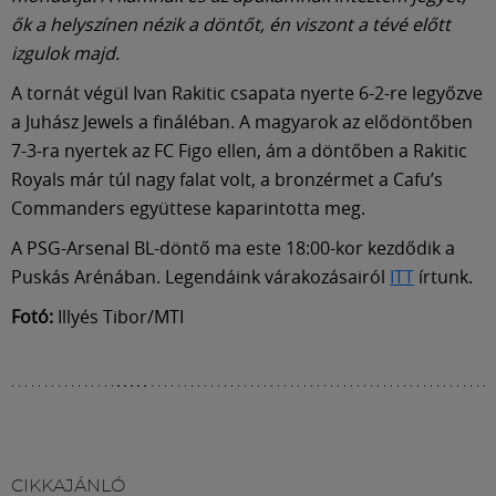
ők a helyszínen nézik a döntőt, én viszont a tévé előtt
izgulok majd.
A tornát végül Ivan Rakitic csapata nyerte 6-2-re legyőzve
a Juhász Jewels a fináléban. A magyarok az elődöntőben
7-3-ra nyertek az FC Figo ellen, ám a döntőben a Rakitic
Royals már túl nagy falat volt, a bronzérmet a Cafu’s
Commanders együttese kaparintotta meg.
A PSG-Arsenal BL-döntő ma este 18:00-kor kezdődik a
Puskás Arénában. Legendáink várakozásairól
ITT
írtunk.
Fotó:
Illyés Tibor/MTI
CIKKAJÁNLÓ