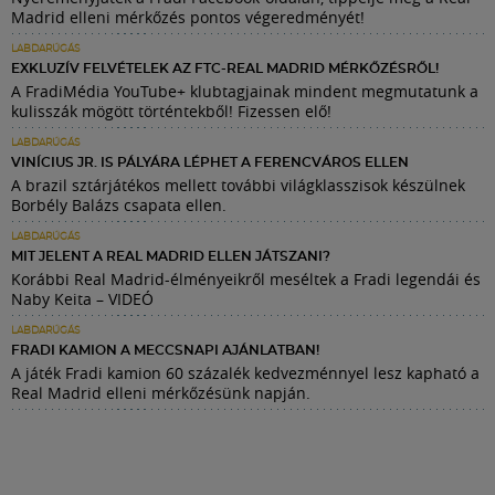
Madrid elleni mérkőzés pontos végeredményét!
LABDARÚGÁS
EXKLUZÍV FELVÉTELEK AZ FTC-REAL MADRID MÉRKŐZÉSRŐL!
A FradiMédia YouTube+ klubtagjainak mindent megmutatunk a
kulisszák mögött történtekből! Fizessen elő!
LABDARÚGÁS
VINÍCIUS JR. IS PÁLYÁRA LÉPHET A FERENCVÁROS ELLEN
A brazil sztárjátékos mellett további világklasszisok készülnek
Borbély Balázs csapata ellen.
LABDARÚGÁS
MIT JELENT A REAL MADRID ELLEN JÁTSZANI?
Korábbi Real Madrid-élményeikről meséltek a Fradi legendái és
Naby Keita – VIDEÓ
LABDARÚGÁS
FRADI KAMION A MECCSNAPI AJÁNLATBAN!
A játék Fradi kamion 60 százalék kedvezménnyel lesz kapható a
Real Madrid elleni mérkőzésünk napján.