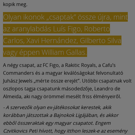
Múzeum
kopik meg.
Olyan ikonok „csaptak” össze újra, mint
English
az aranylabdás Luís Figo, Roberto
Carlos, Xavi Hernández, Gilberto Silva
vagy éppen William Gallas.
A négy csapat, az FC Figo, a Rakitic Royals, a Cafu’s
Commanders és a magyar kiválóságokat felvonultató
Juhász Jewels „mérte össze erejét”. Utóbbi csapatnak volt
oszlopos tagja csapatunk másodedzője, Leandro de
Almeida, aki nagy örömmel mesélt friss élményeiről.
- A szervezők olyan ex-játékosokat kerestek, akik
korábban játszottak a Bajnokok Ligájában, és akkor
ebből összeraktak egy magyar csapatot. Engem
Czvitkovics Peti hívott, hogy itthon leszek-e az esemény