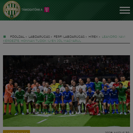
FŐOLDAL
»
LABDARÚGÁS
»
FÉRFI LABDARÚGÁS
»
HÍREK
»
LEANDRO: XAVI
KÉRDEZTE, HONNAN TUDOK ILYEN JÓL MAGYARUL
Jegyek
FM YouTube +
Hírek
2026. MÁJUS 30.