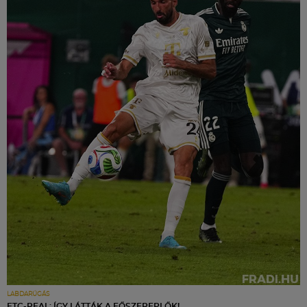
LABDARÚGÁS
FTC-REAL: ÍGY LÁTTÁK A FŐSZEREPLŐK!