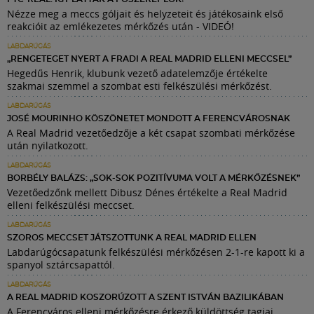
Nézze meg a meccs góljait és helyzeteit és játékosaink első
reakcióit az emlékezetes mérkőzés után - VIDEÓ!
LABDARÚGÁS
„RENGETEGET NYERT A FRADI A REAL MADRID ELLENI MECCSEL”
Hegedűs Henrik, klubunk vezető adatelemzője értékelte
szakmai szemmel a szombat esti felkészülési mérkőzést.
LABDARÚGÁS
JOSÉ MOURINHO KÖSZÖNETET MONDOTT A FERENCVÁROSNAK
A Real Madrid vezetőedzője a két csapat szombati mérkőzése
után nyilatkozott.
LABDARÚGÁS
BORBÉLY BALÁZS: „SOK-SOK POZITÍVUMA VOLT A MÉRKŐZÉSNEK”
Vezetőedzőnk mellett Dibusz Dénes értékelte a Real Madrid
elleni felkészülési meccset.
LABDARÚGÁS
SZOROS MECCSET JÁTSZOTTUNK A REAL MADRID ELLEN
Labdarúgócsapatunk felkészülési mérkőzésen 2-1-re kapott ki a
spanyol sztárcsapattól.
LABDARÚGÁS
A REAL MADRID KOSZORÚZOTT A SZENT ISTVÁN BAZILIKÁBAN
A Ferencváros elleni mérkőzésre érkező küldöttség tagjai