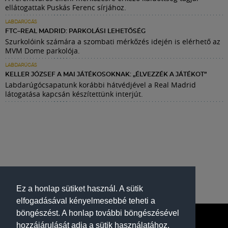
ellátogattak Puskás Ferenc sírjához.
LABDARÚGÁS
FTC–REAL MADRID: PARKOLÁSI LEHETŐSÉG
Szurkolóink számára a szombati mérkőzés idején is elérhető az
MVM Dome parkolója.
LABDARÚGÁS
KELLER JÓZSEF A MAI JÁTÉKOSOKNAK: „ÉLVEZZÉK A JÁTÉKOT”
Labdarúgócsapatunk korábbi hátvédjével a Real Madrid
látogatása kapcsán készítettünk interjút.
Ez a honlap sütiket használ. A sütik
elfogadásával kényelmesebbé teheti a
böngészést. A honlap további böngészésével
hozzájárulását adja a sütik használatához.