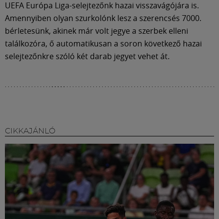
Múzeum
UEFA Európa Liga-selejtezőnk hazai visszavágójára is.
Amennyiben olyan szurkolónk lesz a szerencsés 7000.
bérletesünk, akinek már volt jegye a szerbek elleni
English
találkozóra, ő automatikusan a soron következő hazai
selejtezőnkre szóló két darab jegyet vehet át.
CIKKAJÁNLÓ