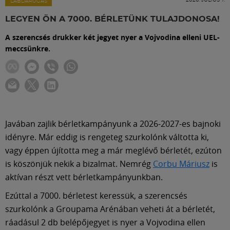
Labdarúgás
LABDARÚGÁS
LEGYEN ÖN A 7000. BÉRLETÜNK TULAJDONOSA!
Szakosztályok
A szerencsés drukker két jegyet nyer a Vojvodina elleni UEL-
meccsünkre.
Meccscenter
Klub
Javában zajlik bérletkampányunk a 2026-2027-es bajnoki
Szolgáltatások
idényre. Már eddig is rengeteg szurkolónk váltotta ki,
vagy éppen újította meg a már meglévő bérletét, ezúton
is köszönjük nekik a bizalmat. Nemrég
Corbu Máriusz
is
Shop
aktívan részt vett bérletkampányunkban.
Ezúttal a 7000. bérletest keressük, a szerencsés
Közösség
szurkolónk a Groupama Arénában veheti át a bérletét,
ráadásul 2 db belépőjegyet is nyer a Vojvodina ellen