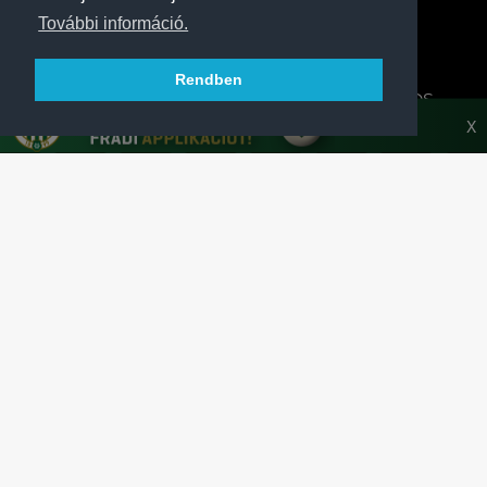
További információ.
Rendben
A FERENCVÁROSI TORNA CLUB HIVATALOS
HONLAPJA
X
SAJTÓCENTER
KAPCSOLAT
IMPRESSZUM
MODERÁLÁSI ALAPELVEK
HONLAP ADATKEZELÉSI TÁJÉKOZTATÓ