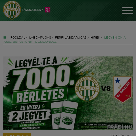
FŐOLDAL
»
LABDARÚGÁS
»
FÉRFI LABDARÚGÁS
»
HÍREK
»
LEGYEN ÖN A
7000. BÉRLETÜNK TULAJDONOSA!
Jegyek
FM YouTube +
Hírek
2026. JÚLIUS 7.