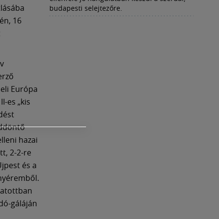
tlásába
budapesti selejtezőre.
-én, 16
t
ov
erző
eli Európa
I-es „kis
dést
addöntő
lleni hazai
t, 2-2-re
jpest és a
anyéremből.
gatottban
adó-gáláján