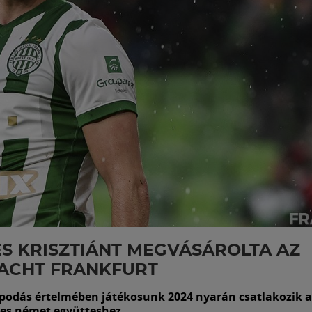
ES KRISZTIÁNT MEGVÁSÁROLTA AZ
RACHT FRANKFURT
podás értelmében játékosunk 2024 nyarán csatlakozik 
tes német együtteshez.