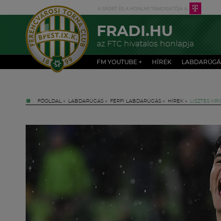
FRADI.HU
az FTC hivatalos honlapja
FM YOUTUBE +
HÍREK
LABDARÚGÁ
FŐOLDAL
»
LABDARÚGÁS
»
FÉRFI LABDARÚGÁS
»
HÍREK
»
LISZTES KR