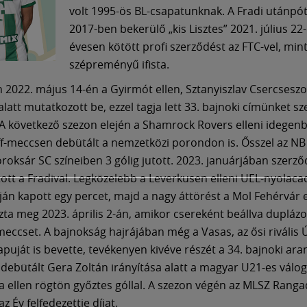
volt 1995-ös BL-csapatunknak. A Fradi utánpó
2017-ben bekerülő „kis Lisztes” 2021. július 22
évesen kötött profi szerződést az FTC-vel, min
szépreményű ifista.
n 2022. május 14-én a Gyirmót ellen, Sztanyiszlav Csercsesz
alatt mutatkozott be, ezzel tagja lett 33. bajnoki címünket sz
A következő szezon elején a Shamrock Rovers elleni idegenb
ff-meccsen debütált a nemzetközi porondon is. Ősszel az NB I
oroksár SC színeiben 3 gólig jutott. 2023. januárjában szerző
ott a Fradival. Legközelebb a Leverkusen elleni UEL-nyolac
ján kapott egy percet, majd a nagy áttörést a Mol Fehérvár e
zta meg 2023. április 2-án, amikor csereként beállva duplázot
eccset. A bajnokság hajrájában még a Vasas, az ősi rivális Ú
apuját is bevette, tevékenyen kivéve részét a 34. bajnoki ar
debütált Gera Zoltán irányítása alatt a magyar U21-es válo
kia ellen rögtön győztes góllal. A szezon végén az MLSZ Rang
 Év felfedezettje díjat.