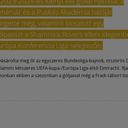
 2023-2024-es idényt két góllal nyitotta, a
ehérvár és a Puskás Akadémia hálóját
örgette meg, valamint kiosztott egy
ólpasszt a Shamrock Rovers elleni idegenbe
urópa Konferencia Liga-selejtezőn.
vásárolta meg őt az egyszeres Bundesliga-bajnok, ötszörös 
alamint kétszeres UEFA-kupa-/Európa Liga-első Eintracht. Ifja
azonban ebben a szezonban a góljaival még a Fradi-tábort bo