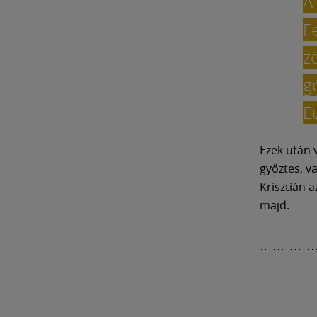
A
F
z
g
E
Ezek után 
győztes, v
Krisztián 
majd.