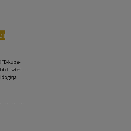
li
DFB-kupa-
bb Lisztes
ldogítja