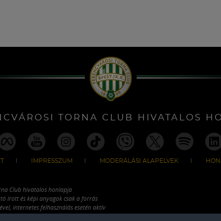
NCVÁROSI TORNA CLUB HIVATALOS H
T
IMPRESSZUM
MODERÁLÁSI ALAPELVEK
HON
rna Club hivatalos honlapja
tó írott és képi anyagok csak a forrás
vel, internetes felhasználás esetén aktív
ználhatóak fel.