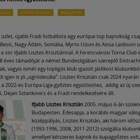
ARÚGÁS
LISZTES KRISZTIÁN
BEJELENTÉS
 üzlet, újabb Fradi futballista egy európai top bajnokság cs
sic, Nagy Ádám, Somália, Myrto Uzuni és Aissa Laidouni 
 a sor ifjabb Lisztes Krisztiánnal. A Ferencvárosi Torna Club 
8 éves támadóját a német Bundesligában szereplő Eintrach
k, vagyis ismét egy topligás klub igazolt játékost klubunkból
i igen is jó „ugródeszka”. Lisztes Krisztián csak 2024 nyarán
k a 2022-es Európa Liga-győztes együtteshez, addig az új sze
, Dejan Sztankovics és a Fradi rendelkezésére áll.
Ifjabb Lisztes Krisztián
2005. május 6-án szület
Budapesten. Édesapja, a korábbi magyar válo
középpályás, Lisztes Krisztián, aki három idős
(1993-1996, 2008, 2011-2012) szolgálta klubunk
amellyel kétszeres bajnok és kupagyőztes volt,