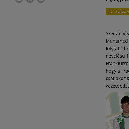
FÉRFI LABD
Szenzációs
Muhamed Be
folytatódik
nevelésű 1
Frankfurtna
hogy a Frad
csatlakozi
vezetőedző