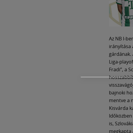
Az NB I-be
irányítása 
gárdának. 
Liga-playo
Fradi”, a S
hosszabbít
visszavágó
bajnoki ho
mentve a m
Kisvárda k
Időközben 
is, Szlová
megkapta az