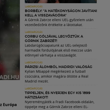
LABDARÚGÁS
BORBÉLY: "A HATÉKONYSÁGON JAVÍTANI
KELL A VISSZAVÁGÓRA"
A Górnik Zabrze elleni UEL-győzelem után
vezetőedzőnk értékelte a látottakat.
LABDARÚGÁS
CORBU GÓLJÁVAL LEGYŐZTÜK A
GÓRNIK ZABRZÉT!
Labdarúgócsapatunk az UEL-selejtező
harmadik fordulójának első meccse után
előnnyel várhatja a visszavágót.
LABDARÚGÁS
PÁRIZSI ÁLOMBÓL MADRIDI VALÓSÁG
Kylian Mbappé megérkezett a futball
csúcsára, amikor magára öltötte a Real
Madrid mezét.
LABDARÚGÁS
TIPPELJEN, ÉS NYERJEN EGY KIS 1899
HÁTIZSÁKOT!
Nyereményjáték a Fradi Facebook-oldalán,
az Európa
tippelje meg a Górnik Zabrze elleni EL-