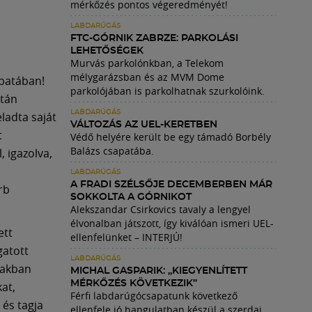
mérkőzés pontos végeredményét!
LABDARÚGÁS
FTC-GÓRNIK ZABRZE: PARKOLÁSI
LEHETŐSÉGEK
Murvás parkolónkban, a Telekom
mélygarázsban és az MVM Dome
apatában!
parkolójában is parkolhatnak szurkolóink.
után
LABDARÚGÁS
eladta saját
VÁLTOZÁS AZ UEL-KERETBEN
t
Védő helyére került be egy támadó Borbély
Balázs csapatába.
, igazolva,
LABDARÚGÁS
A FRADI SZÉLSŐJE DECEMBERBEN MÁR
rb
SOKKOLTA A GÓRNIKOT
Alekszandar Csirkovics tavaly a lengyel
élvonalban játszott, így kiválóan ismeri UEL-
ett
ellenfelünket – INTERJÚ!
gatott
LABDARÚGÁS
zakban
MICHAL GASPARIK: „KIEGYENLÍTETT
MÉRKŐZÉS KÖVETKEZIK”
at,
Férfi labdarúgócsapatunk következő
 és tagja
ellenfele jó hangulatban készül a szerdai,