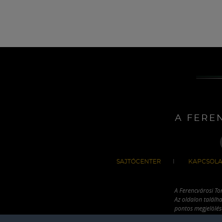
A FERE
SAJTÓCENTER
KAPCSOLA
A Ferencvárosi To
Az oldalon találha
pontos megjelölésé
hivatkozással has