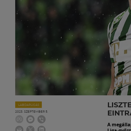
LISZT
LABDARÚGÁS
EINT
2023. SZEPTEMBER 5.
A megálla
Liga-győz