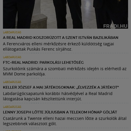
LABDARÚGÁS
A REAL MADRID KOSZORÚZOTT A SZENT ISTVÁN BAZILIKÁBAN
A Ferencváros elleni mérkőzésre érkező küldöttség tagjai
ellátogattak Puskás Ferenc sírjához.
LABDARÚGÁS
FTC–REAL MADRID: PARKOLÁSI LEHETŐSÉG
Szurkolóink számára a szombati mérkőzés idején is elérhető az
MVM Dome parkolója.
LABDARÚGÁS
KELLER JÓZSEF A MAI JÁTÉKOSOKNAK: „ÉLVEZZÉK A JÁTÉKOT”
Labdarúgócsapatunk korábbi hátvédjével a Real Madrid
látogatása kapcsán készítettünk interjút.
LABDARÚGÁS
LENNY JOSEPH LŐTTE JÚLIUSBAN A TELEKOM HÓNAP GÓLJÁT
Csatárunk a Twente elleni hazai meccsen lőtte a szurkolók által
legszebbnek választott gólt.