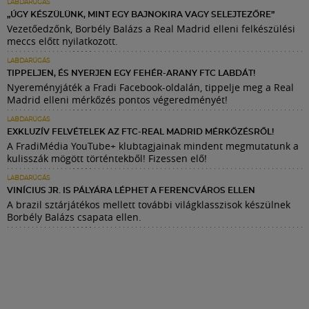
LABDARÚGÁS
„ÚGY KÉSZÜLÜNK, MINT EGY BAJNOKIRA VAGY SELEJTEZŐRE”
Vezetőedzőnk, Borbély Balázs a Real Madrid elleni felkészülési
meccs előtt nyilatkozott.
LABDARÚGÁS
TIPPELJEN, ÉS NYERJEN EGY FEHÉR-ARANY FTC LABDÁT!
Nyereményjáték a Fradi Facebook-oldalán, tippelje meg a Real
Madrid elleni mérkőzés pontos végeredményét!
LABDARÚGÁS
EXKLUZÍV FELVÉTELEK AZ FTC-REAL MADRID MÉRKŐZÉSRŐL!
A FradiMédia YouTube+ klubtagjainak mindent megmutatunk a
kulisszák mögött történtekből! Fizessen elő!
LABDARÚGÁS
VINÍCIUS JR. IS PÁLYÁRA LÉPHET A FERENCVÁROS ELLEN
A brazil sztárjátékos mellett további világklasszisok készülnek
Borbély Balázs csapata ellen.