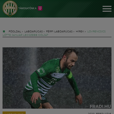
FŐOLDAL
»
LABDARÚGÁS
»
FÉRFI LABDARÚGÁS
»
HÍREK
»
LOVRENCSICS
LŐTTE JANUÁR LEGSZEBB GÓLJÁT
Jegyek
FM YouTube +
Hírek
2020. FEBRUÁR 6.