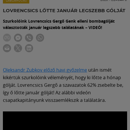
Labdarúgás
LABDARÚGÁS
LOVRENCSICS LŐTTE JANUÁR LEGSZEBB GÓLJÁT
Szakosztályok
Szurkolóink Lovrencsics Gergő Genk elleni bombagólját
választották január legszebb találatának – VIDEÓ!
Meccscenter
Klub
Oleksandr Zubkov előző havi győzelme
után ismét
Szolgáltatások
kikértük szurkolóink véleményét, hogy ki lőtte a hónap
gólját. Lovrencsics Gergő a szavazatok 62% zsebelte be,
így ő lőtte január gólját! Az alábbi videón
Shop
csapatkapitányunk visszaemlékszik a találatára.
Közösség