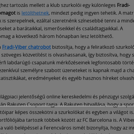
hez tartozás mellett a klub szurkolói egy különleges
Fradi-
omagot
is
letölthetnek
, mindezt pedig ingyen tehetik. A mat
k is szerepelnek, ezáltal szeretnénk színesebbé tenni a min
eket a barátaikkal, ismerőseikkel és családtagjaikkal. A
mag a következő három hónapban lesz letölthető.
a
Fradi-Viber chatrobot
biztosítja, hogy a feliratkozó szurkol
szöveges közvetítést is olvashassanak, így biztosítva, hogy
érfi labdarúgó csapatunk mérkőzéseinek legfontosabb törté
ezenkívül személyre szabott üzeneteket is kapnak majd a cha
atisztikákat, eredményeket és egyéb hasznos híreket olvas
világpiaci jelentőségű online kereskedelmi és pénzügyi szolgá
apán Rakuten Csoport tagja. A Rakuten hitvallása, hogy a spor
tóipar képes összekötni a szurkolókat és egyben a világot is.
rtfóliójába tartozik többek között az FC Barcelona is. A Vibe
a való belépéssel a Ferencváros ismét bizonyítja, hogy az in