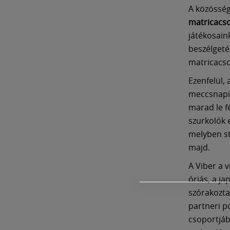
A közösség
matricacs
játékosain
beszélgetés
matricacso
Ezenfelül, 
meccsnapi 
marad le f
szurkolók 
melyben st
majd.
A Viber a 
óriás, a j
szórakozta
partneri po
csoportjáb