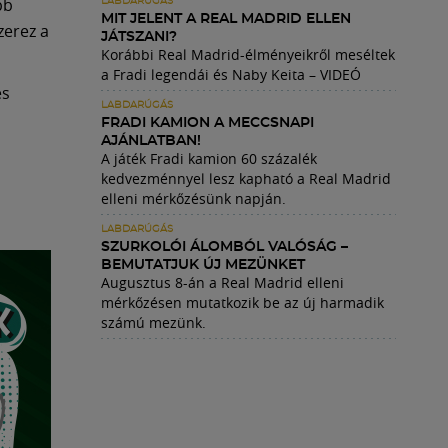
bb
LABDARÚGÁS
MIT JELENT A REAL MADRID ELLEN
zerez a
JÁTSZANI?
Korábbi Real Madrid-élményeikről meséltek
a Fradi legendái és Naby Keita – VIDEÓ
és
LABDARÚGÁS
FRADI KAMION A MECCSNAPI
AJÁNLATBAN!
A játék Fradi kamion 60 százalék
kedvezménnyel lesz kapható a Real Madrid
elleni mérkőzésünk napján.
LABDARÚGÁS
SZURKOLÓI ÁLOMBÓL VALÓSÁG –
BEMUTATJUK ÚJ MEZÜNKET
Augusztus 8-án a Real Madrid elleni
mérkőzésen mutatkozik be az új harmadik
számú mezünk.