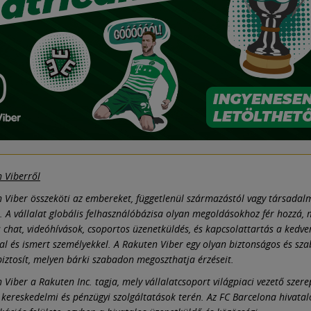
 Viberről
 Viber összeköti az embereket, függetlenül származástól vagy társadal
l. A vállalat globális felhasználóbázisa olyan megoldásokhoz fér hozzá, 
 chat, videóhívások, csoportos üzenetküldés, és kapcsolattartás a kedve
l és ismert személyekkel. A Rakuten Viber egy olyan biztonságos és sz
 biztosít, melyen bárki szabadon megoszthatja érzéseit.
 Viber a Rakuten Inc. tagja, mely vállalatcsoport világpiaci vezető szere
 kereskedelmi és pénzügyi szolgáltatások terén. Az FC Barcelona hivatal