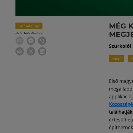
MÉG K
LABDARÚGÁS
MEGJE
2019. AUGUSZTUS 1.
Szurkolói
VIBER
Első magya
megállapod
applikáció
Közösségé
találhatják
értesülhet
építhetnek