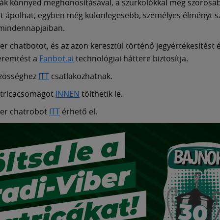
ák könnyed meghonosításával, a szurkolókkal még szorosa
t ápolhat, egyben még különlegesebb, személyes élményt s
 mindennapjaiban.
ber chatbotot, és az azon keresztül történő jegyértékesítést 
eremtést a
Fanbot.ai
technológiai háttere biztosítja.
özösséghez
ITT
csatlakozhatnak.
atricacsomagot
INNEN
tölthetik le.
ber chatrobot
ITT
érhető el.