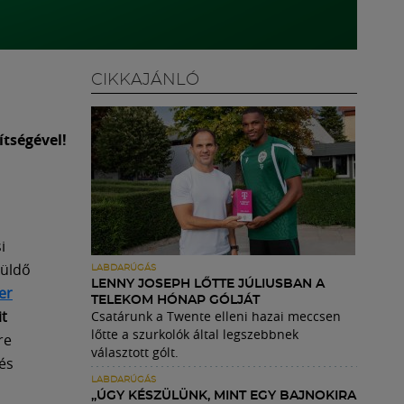
CIKKAJÁNLÓ
ítségével!
i
küldő
LABDARÚGÁS
LENNY JOSEPH LŐTTE JÚLIUSBAN A
er
TELEKOM HÓNAP GÓLJÁT
it
Csatárunk a Twente elleni hazai meccsen
lőtte a szurkolók által legszebbnek
re
választott gólt.
és
LABDARÚGÁS
„ÚGY KÉSZÜLÜNK, MINT EGY BAJNOKIRA