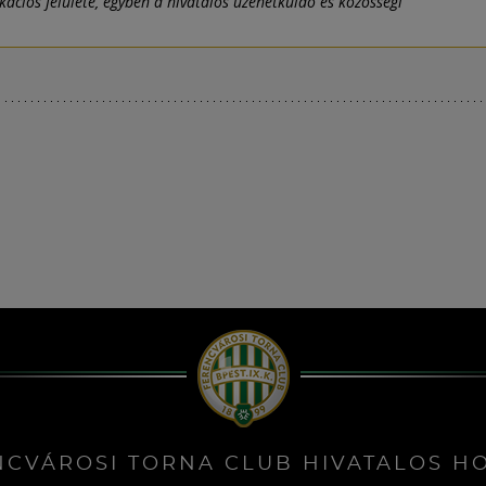
ciós felülete, egyben a hivatalos üzenetküldő és közösségi
NCVÁROSI TORNA CLUB HIVATALOS H