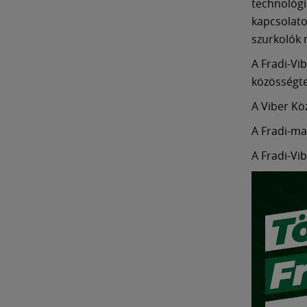
technológi
kapcsolato
szurkolók
A Fradi-Vi
közösségt
A Viber K
A Fradi-m
A Fradi-Vi