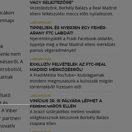
VAGY SELEJTEZŐRE”
Vezetőedzőnk, Borbély Balázs a Real Madrid
ricákon
elleni felkészülési meccs előtt nyilatkozott.
dennapi
LABDARÚGÁS
TIPPELJEN, ÉS NYERJEN EGY FEHÉR-
ARANY FTC LABDÁT!
Nyereményjáték a Fradi Facebook-oldalán,
tippelje meg a Real Madrid elleni mérkőzés
ók
pontos végeredményét!
 senki nem
LABDARÚGÁS
néseiről. A
EXKLUZÍV FELVÉTELEK AZ FTC-REAL
trobottól,
MADRID MÉRKŐZÉSRŐL!
A FradiMédia YouTube+ klubtagjainak
hatnak
mindent megmutatunk a kulisszák mögött
történtekből! Fizessen elő!
ltató
LABDARÚGÁS
VINÍCIUS JR. IS PÁLYÁRA LÉPHET A
t és
FERENCVÁROS ELLEN
 A Viber
A brazil sztárjátékos mellett további
világklasszisok készülnek Borbély Balázs
r partneri
csapata ellen.
novatív