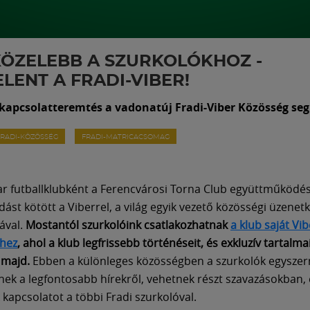
ÖZELEBB A SZURKOLÓKHOZ -
LENT A FRADI-VIBER!
 kapcsolatteremtés a vadonatúj Fradi-Viber Közösség seg
FRADI-KÖZÖSSÉG
FRADI-MATRICACSOMAG
r futballklubként a Ferencvárosi Torna Club együttműködés
ást kötött a Viberrel, a világ egyik vezető közösségi üzenet
jával.
Mostantól szurkolóink csatlakozhatnak
a klub saját Vib
hez
, ahol a klub legfrissebb történéseit, és exkluzív tartalma
 majd.
Ebben a különleges közösségben a szurkolók egyszer
nek a legfontosabb hírekről, vehetnek részt szavazásokban, 
 kapcsolatot a többi Fradi szurkolóval.