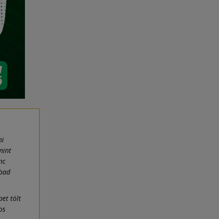
mi
mint
nc
abad
pet tölt
os