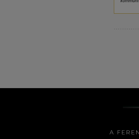
kommuniká
A FERE