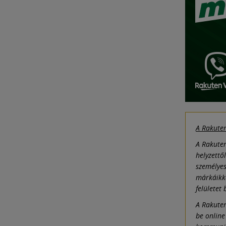
A Rakuten
A Rakuten
helyzettő
személyes
márkáikka
felületet
A Rakuten
be online