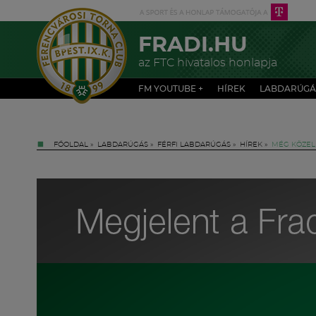
FRADI.HU
az FTC hivatalos honlapja
FM YOUTUBE +
HÍREK
LABDARÚGÁ
FŐOLDAL
»
LABDARÚGÁS
»
FÉRFI LABDARÚGÁS
»
HÍREK
»
MÉG KÖZELE