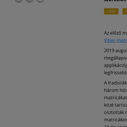
VIBER
Az előző m
Viber-mat
2019 augus
megállapod
applikáció
legfrissebb
A fradistá
három hóna
matricákat
közé tarto
osztották 
matricákon
24-én az e