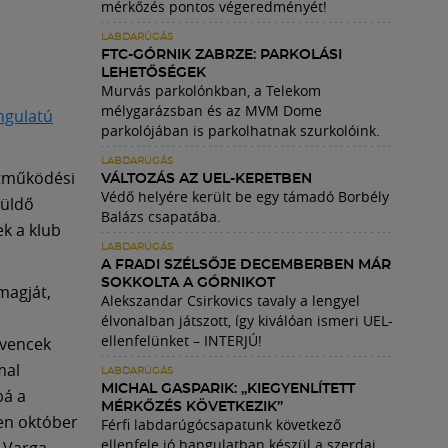
mérkőzés pontos végeredményét!
LABDARÚGÁS
FTC-GÓRNIK ZABRZE: PARKOLÁSI
LEHETŐSÉGEK
Murvás parkolónkban, a Telekom
mélygarázsban és az MVM Dome
angulatú
parkolójában is parkolhatnak szurkolóink.
LABDARÚGÁS
ttműködési
VÁLTOZÁS AZ UEL-KERETBEN
Védő helyére került be egy támadó Borbély
küldő
Balázs csapatába.
ek a klub
LABDARÚGÁS
A FRADI SZÉLSŐJE DECEMBERBEN MÁR
SOKKOLTA A GÓRNIKOT
magját,
Alekszandar Csirkovics tavaly a lengyel
élvonalban játszott, így kiválóan ismeri UEL-
ellenfelünket – INTERJÚ!
dvencek
mal
LABDARÚGÁS
MICHAL GASPARIK: „KIEGYENLÍTETT
bá a
MÉRKŐZÉS KÖVETKEZIK”
en október
Férfi labdarúgócsapatunk következő
ellenfele jó hangulatban készül a szerdai,
z Varga