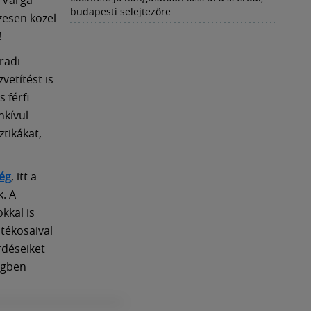
budapesti selejtezőre.
zesen közel
!
Fradi-
vetítést is
 férfi
nkívül
tikákat,
ég
, itt a
k. A
kkal is
átékosaival
rdéseiket
égben