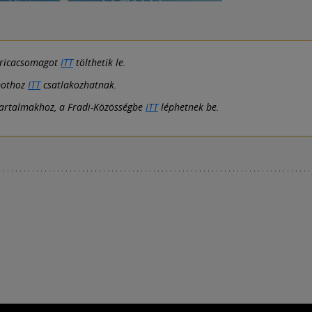
tricacsomagot
ITT
tölthetik le.
bothoz
ITT
csatlakozhatnak.
tartalmakhoz, a Fradi-Közösségbe
ITT
léphetnek be.