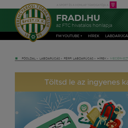
FRADI.HU
az FTC hivatalos honlapja
FM YOUTUBE +
HÍREK
LABDARÚGÁ
FŐOLDAL
»
LABDARÚGÁS
»
FÉRFI LABDARÚGÁS
»
HÍREK
»
MEGÉRKEZTE