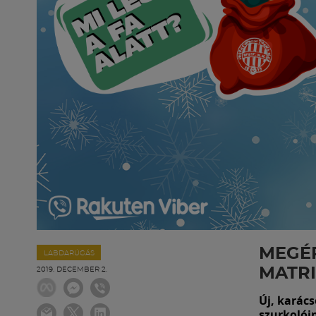
MEGÉR
LABDARÚGÁS
MATRI
2019. DECEMBER 2.
Új, karác
szurkolói