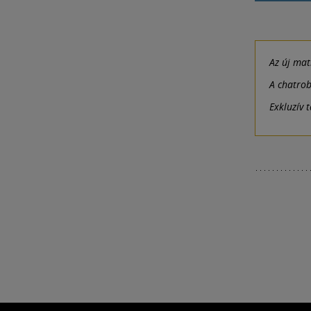
Az új ma
A chatro
Exkluzív 