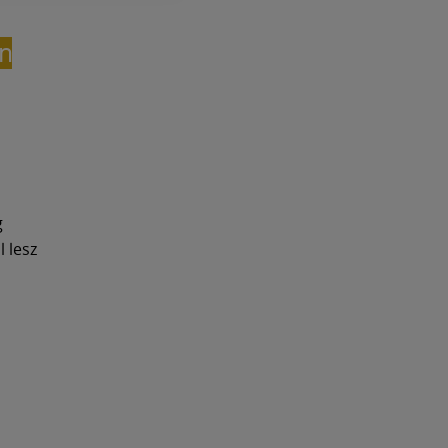
n
g
 lesz