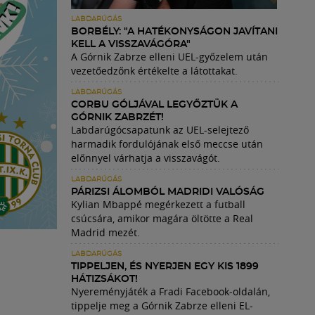
LABDARÚGÁS
BORBÉLY: "A HATÉKONYSÁGON JAVÍTANI
KELL A VISSZAVÁGÓRA"
A Górnik Zabrze elleni UEL-győzelem után
vezetőedzőnk értékelte a látottakat.
LABDARÚGÁS
CORBU GÓLJÁVAL LEGYŐZTÜK A
GÓRNIK ZABRZÉT!
Labdarúgócsapatunk az UEL-selejtező
harmadik fordulójának első meccse után
előnnyel várhatja a visszavágót.
LABDARÚGÁS
PÁRIZSI ÁLOMBÓL MADRIDI VALÓSÁG
Kylian Mbappé megérkezett a futball
csúcsára, amikor magára öltötte a Real
Madrid mezét.
LABDARÚGÁS
TIPPELJEN, ÉS NYERJEN EGY KIS 1899
HÁTIZSÁKOT!
Nyereményjáték a Fradi Facebook-oldalán,
tippelje meg a Górnik Zabrze elleni EL-