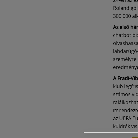
Roland gól
300.000 al
Az első há
chatbot bi
olvashassa
labdarúgó-
személyre 
eredmények
A Fradi-Vi
klub legfri
számos vide
találkozha
itt rendezt
az UEFA Eu
küldték vis