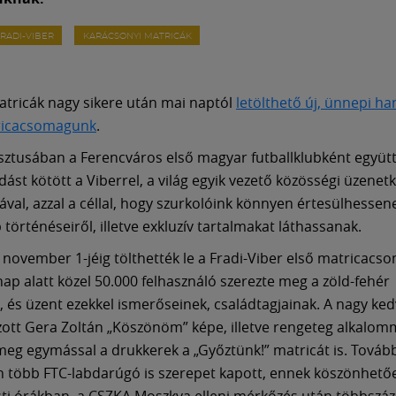
FRADI-VIBER
KARÁCSONYI MATRICÁK
atricák nagy sikere után mai naptól
letölthető új, ünnepi h
ricacsomagunk
.
ztusában a Ferencváros első magyar futballklubként együ
ást kötött a Viberrel, a világ egyik vezető közösségi üzenet
jával, azzal a céllal, hogy szurkolóink könnyen értesülhessen
 történéseiről, illetve exkluzív tartalmakat láthassanak.
k november 1-jéig tölthették le a Fradi-Viber első matricacso
p alatt közel 50.000 felhasználó szerezte meg a zöld-fehér
, és üzent ezekkel ismerőseinek, családtagjainak. A nagy ke
zott Gera Zoltán „Köszönöm” képe, illetve rengeteg alkalom
meg egymással a drukkerek a „Győztünk!” matricát is. Továb
 több FTC-labdarúgó is szerepet kapott, ennek köszönhető
sti órákban, a CSZKA Moszkva elleni mérkőzés után többszá