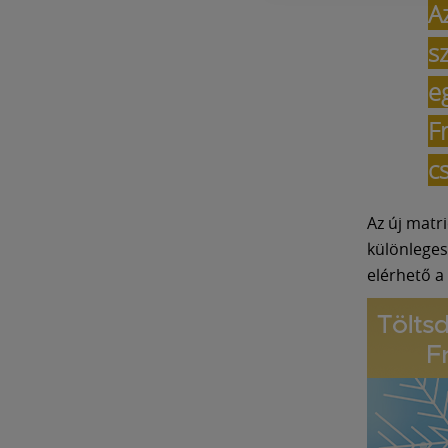
A
s
e
F
c
Az új matr
különleges
elérhető a