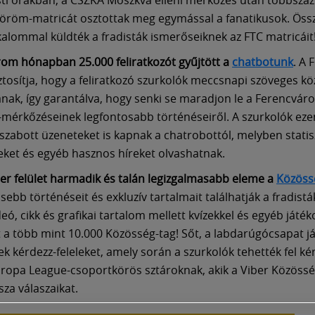
öröm-matricát osztottak meg egymással a fanatikusok. Öss
kalommal küldték a fradisták ismerőseiknek az FTC matricáit
rom hónapban 25.000 feliratkozót gyűjtött a
chatbotunk
. A 
ztosítja, hogy a feliratkozó szurkolók meccsnapi szöveges köz
nak, így garantálva, hogy senki se maradjon le a Ferencváros
mérkőzéseinek legfontosabb történéseiről. A szurkolók eze
szabott üzeneteket is kapnak a chatrobottól, melyben statisz
et és egyéb hasznos híreket olvashatnak.
ber felület harmadik és talán legizgalmasabb eleme a
Közöss
ssebb történéseit és exkluzív tartalmait találhatják a fradistá
ó, cikk és grafikai tartalom mellett kvízekkel és egyéb játéko
t a több mint 10.000 Közösség-tag! Sőt, a labdarúgócsapat j
ek kérdezz-feleleket, amely során a szurkolók tehették fel ké
ropa League-csoportkörös sztároknak, akik a Viber Közöss
sza válaszaikat.