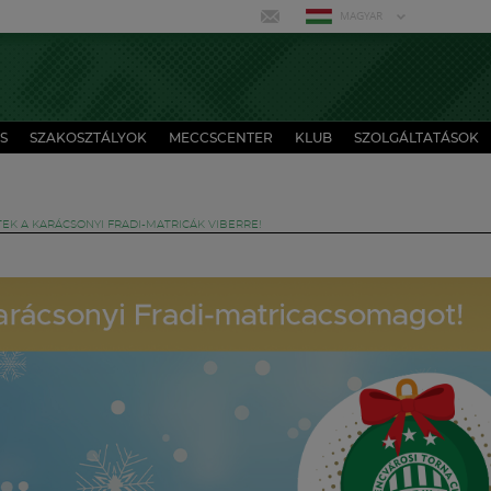
MAGYAR
S
SZAKOSZTÁLYOK
MECCSCENTER
KLUB
SZOLGÁLTATÁSOK
K A KARÁCSONYI FRADI-MATRICÁK VIBERRE!