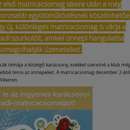
z első matricacsomag sikere után a még
zorosabb együttműködésnek köszönhetőe
gy új, különleges matricacsomag is várja a
radi szurkolóit, amivel ünnepi hangulatba
somagolhatják üzeneteiket.
icák témája a közelgő karácsony, ezekkel szeretné a klub mé
ebbé tenni az ünnepeket. A matricacsomag december 2-ától
 Viberen.