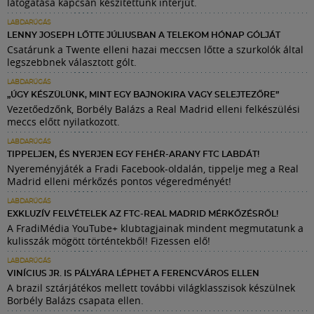
látogatása kapcsán készítettünk interjút.
LABDARÚGÁS
LENNY JOSEPH LŐTTE JÚLIUSBAN A TELEKOM HÓNAP GÓLJÁT
Csatárunk a Twente elleni hazai meccsen lőtte a szurkolók által
legszebbnek választott gólt.
LABDARÚGÁS
„ÚGY KÉSZÜLÜNK, MINT EGY BAJNOKIRA VAGY SELEJTEZŐRE”
Vezetőedzőnk, Borbély Balázs a Real Madrid elleni felkészülési
meccs előtt nyilatkozott.
LABDARÚGÁS
TIPPELJEN, ÉS NYERJEN EGY FEHÉR-ARANY FTC LABDÁT!
Nyereményjáték a Fradi Facebook-oldalán, tippelje meg a Real
Madrid elleni mérkőzés pontos végeredményét!
LABDARÚGÁS
EXKLUZÍV FELVÉTELEK AZ FTC-REAL MADRID MÉRKŐZÉSRŐL!
A FradiMédia YouTube+ klubtagjainak mindent megmutatunk a
kulisszák mögött történtekből! Fizessen elő!
LABDARÚGÁS
VINÍCIUS JR. IS PÁLYÁRA LÉPHET A FERENCVÁROS ELLEN
A brazil sztárjátékos mellett további világklasszisok készülnek
Borbély Balázs csapata ellen.