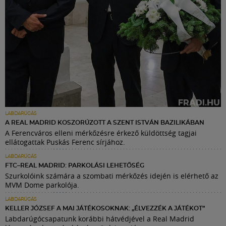
LABDARÚGÁS
A REAL MADRID KOSZORÚZOTT A SZENT ISTVÁN BAZILIKÁBAN
A Ferencváros elleni mérkőzésre érkező küldöttség tagjai
ellátogattak Puskás Ferenc sírjához.
LABDARÚGÁS
FTC–REAL MADRID: PARKOLÁSI LEHETŐSÉG
Szurkolóink számára a szombati mérkőzés idején is elérhető az
MVM Dome parkolója.
LABDARÚGÁS
KELLER JÓZSEF A MAI JÁTÉKOSOKNAK: „ÉLVEZZÉK A JÁTÉKOT”
Labdarúgócsapatunk korábbi hátvédjével a Real Madrid