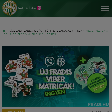
FŐOLDAL
»
LABDARÚGÁS
»
FÉRFI LABDARÚGÁS
»
HÍREK
»
MEGÉRKEZTEK A
LEGÚJABB FRADIS MATRICÁK A VIBEREN!
Jegyek
FM YouTube +
Hírek
2022. JÚNIUS 28.