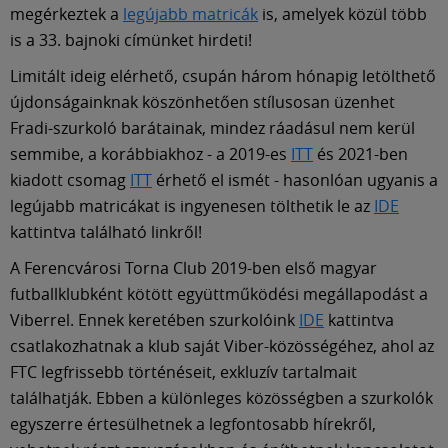
Múzeum
megérkeztek a
legújabb matricák
is, amelyek közül több
is a 33. bajnoki címünket hirdeti!
English
Limitált ideig elérhető, csupán három hónapig letölthető
újdonságainknak köszönhetően stílusosan üzenhet
Fradi-szurkoló barátainak, mindez ráadásul nem kerül
semmibe, a korábbiakhoz - a 2019-es
ITT
és 2021-ben
kiadott csomag
ITT
érhető el ismét - hasonlóan ugyanis a
legújabb matricákat is ingyenesen tölthetik le az
IDE
kattintva található linkről!
A Ferencvárosi Torna Club 2019-ben első magyar
futballklubként kötött együttműködési megállapodást a
Viberrel. Ennek keretében szurkolóink
IDE
kattintva
csatlakozhatnak a klub saját Viber-közösségéhez, ahol az
FTC legfrissebb történéseit, exkluzív tartalmait
találhatják. Ebben a különleges közösségben a szurkolók
egyszerre értesülhetnek a legfontosabb hírekről,