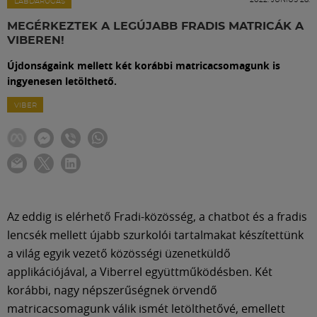
Labdarúgás
LABDARÚGÁS
MEGÉRKEZTEK A LEGÚJABB FRADIS MATRICÁK A
VIBEREN!
Szakosztályok
Újdonságaink mellett két korábbi matricacsomagunk is
ingyenesen letölthető.
Meccscenter
VIBER
Klub
Szolgáltatások
Az eddig is elérhető Fradi-közösség, a chatbot és a fradis
Shop
lencsék mellett újabb szurkolói tartalmakat készítettünk
a világ egyik vezető közösségi üzenetküldő
applikációjával, a Viberrel együttműködésben. Két
Közösség
korábbi, nagy népszerűségnek örvendő
matricacsomagunk válik ismét letölthetővé, emellett