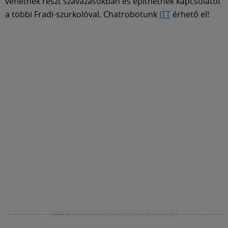
vehetnek részt szavazásokban és építhetnek kapcsolatot
a többi Fradi-szurkolóval. Chatrobotunk
ITT
érhető el!