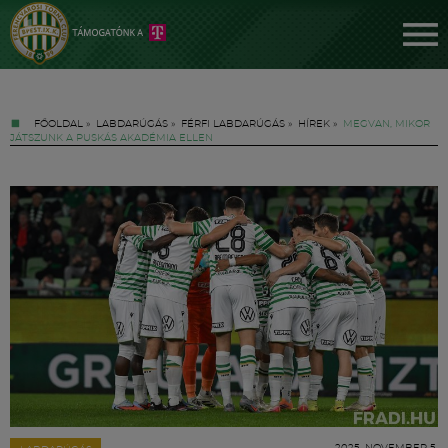
FŐOLDAL
»
LABDARÚGÁS
»
FÉRFI LABDARÚGÁS
»
HÍREK
»
MEGVAN, MIKOR
JÁTSZUNK A PUSKÁS AKADÉMIA ELLEN
Jegyek
FM YouTube +
Hírek
2025. NOVEMBER 5.