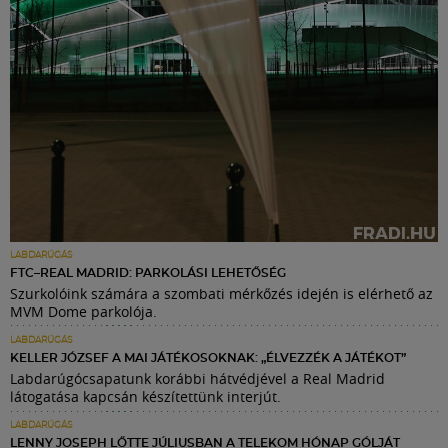
LABDARÚGÁS
FTC–REAL MADRID: PARKOLÁSI LEHETŐSÉG
Szurkolóink számára a szombati mérkőzés idején is elérhető az
MVM Dome parkolója.
LABDARÚGÁS
KELLER JÓZSEF A MAI JÁTÉKOSOKNAK: „ÉLVEZZÉK A JÁTÉKOT”
Labdarúgócsapatunk korábbi hátvédjével a Real Madrid
látogatása kapcsán készítettünk interjút.
LABDARÚGÁS
LENNY JOSEPH LŐTTE JÚLIUSBAN A TELEKOM HÓNAP GÓLJÁT