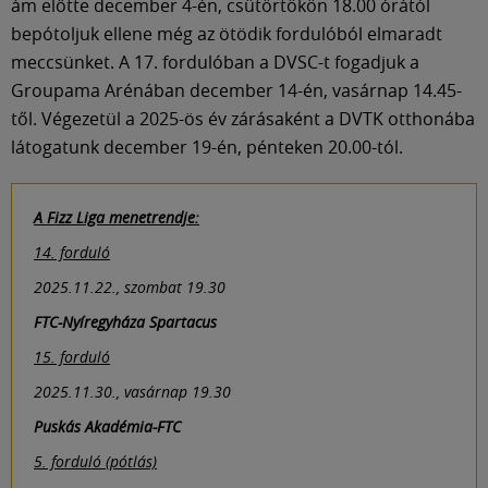
Múzeum
ám előtte december 4-én, csütörtökön 18.00 órától
bepótoljuk ellene még az ötödik fordulóból elmaradt
meccsünket. A 17. fordulóban a DVSC-t fogadjuk a
English
Groupama Arénában december 14-én, vasárnap 14.45-
től. Végezetül a 2025-ös év zárásaként a DVTK otthonába
látogatunk december 19-én, pénteken 20.00-tól.
A Fizz Liga menetrendje:
14. forduló
2025.11.22., szombat 19.30
FTC-Nyíregyháza Spartacus
15. forduló
2025.11.30., vasárnap 19.30
Puskás Akadémia-FTC
5. forduló (pótlás)