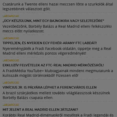
Csatárunk a Twente elleni hazai meccsen lőtte a szurkolók által
legszebbnek választott gólt.
LABDARÚGÁS
„ÚGY KÉSZÜLÜNK, MINT EGY BAJNOKIRA VAGY SELEJTEZŐRE”
Vezetőedzőnk, Borbély Balázs a Real Madrid elleni felkészülési
meccs előtt nyilatkozott.
LABDARÚGÁS
TIPPELJEN, ÉS NYERJEN EGY FEHÉR-ARANY FTC LABDÁT!
Nyereményjáték a Fradi Facebook-oldalán, tippelje meg a Real
Madrid elleni mérkőzés pontos végeredményét!
LABDARÚGÁS
EXKLUZÍV FELVÉTELEK AZ FTC-REAL MADRID MÉRKŐZÉSRŐL!
A FradiMédia YouTube+ klubtagjainak mindent megmutatunk a
kulisszák mögött történtekből! Fizessen elő!
LABDARÚGÁS
VINÍCIUS JR. IS PÁLYÁRA LÉPHET A FERENCVÁROS ELLEN
A brazil sztárjátékos mellett további világklasszisok készülnek
Borbély Balázs csapata ellen.
LABDARÚGÁS
MIT JELENT A REAL MADRID ELLEN JÁTSZANI?
Korábbi Real Madrid-élményeikről meséltek a Fradi legendái és