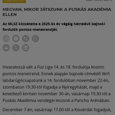
Labdarúgás
LABDARÚGÁS
MEGVAN, MIKOR JÁTSZUNK A PUSKÁS AKADÉMIA
ELLEN
Szakosztályok
Az MLSZ közzétette a 2025-ös év végéig hátralévő bajnoki
fordulók pontos menetrendjét.
Meccscenter
Klub
Szolgáltatások
Hivatalossá vált a Fizz Liga 14. és 18. fordulója közötti
pontos menetrend. Ennek alapján bajnoki címvédő férfi
labdarúgócsapatunk a 14. fordulóban november 22-én,
Shop
szombaton 19.30-tól fogadja a Nyíregyházát, majd a
következő körben november 30-án, vasárnap 19.30-tól a
Közösség
Puskás Akadémia vendégei leszünk a Pancho Arénában.
December 7-én, vasárnap 17.00-től a Kisvárdát fogadjuk,