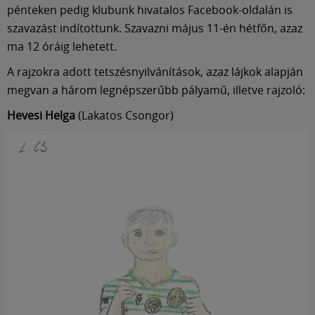
Múzeum
pénteken pedig klubunk hivatalos Facebook-oldalán is
szavazást indítottunk. Szavazni május 11-én hétfőn, azaz
English
ma 12 óráig lehetett.
A rajzokra adott tetszésnyilvánítások, azaz lájkok alapján
megvan a három legnépszerűbb pályamű, illetve rajzoló:
Hevesi Helga
(Lakatos Csongor)