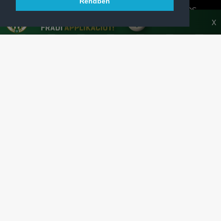
Rendben
A FERENCVÁROSI TORNA CLUB HIVATALOS
HONLAPJA
X
SAJTÓCENTER
KAPCSOLAT
IMPRESSZUM
MODERÁLÁSI ALAPELVEK
HONLAP ADATKEZELÉSI TÁJÉKOZTATÓ
A Ferencvárosi Torna Club hivatalos honlapja
Az oldalon található írott és képi anyagok csak a forrás pontos
megjelölésével, internetes felhasználás esetén aktív hivatkozással