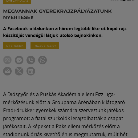
Labdarúgás
LABDARÚGÁS
MEGVANNAK GYEREKRAJZPÁLYÁZATUNK
NYERTESEI!
Szakosztályok
A Facebook-oldalunkon a három legtöbb like-ot kapó rajz
készítőjét vendégül látjuk utolsó bajnokinkon.
Meccscenter
GYEREKEK
RAJZVERSENY
Klub
Szolgáltatások
A Diósgyőr és a Puskás Akadémia elleni Fizz Liga-
Shop
mérkőzésünk előtt a Groupama Arénában kilátogató
Fradi-drukker gyerekek számára szerveztünk játékos
programot: a fiatal szurkolók lerajzolhatták a csapat
Közösség
játékosait. A képeket a Paks elleni mérkőzés előtt a
stadionunk óriás kivetítőjén is megmutattuk, múlt hét