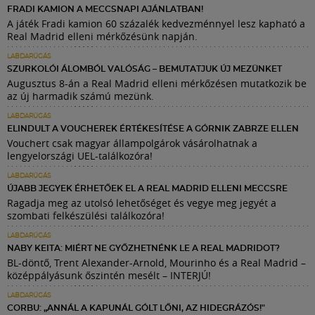
FRADI KAMION A MECCSNAPI AJÁNLATBAN!
A játék Fradi kamion 60 százalék kedvezménnyel lesz kapható a
Real Madrid elleni mérkőzésünk napján.
LABDARÚGÁS
SZURKOLÓI ÁLOMBÓL VALÓSÁG – BEMUTATJUK ÚJ MEZÜNKET
Augusztus 8-án a Real Madrid elleni mérkőzésen mutatkozik be
az új harmadik számú mezünk.
LABDARÚGÁS
ELINDULT A VOUCHEREK ÉRTÉKESÍTÉSE A GÓRNIK ZABRZE ELLEN
Vouchert csak magyar állampolgárok vásárolhatnak a
lengyelországi UEL-találkozóra!
LABDARÚGÁS
ÚJABB JEGYEK ÉRHETŐEK EL A REAL MADRID ELLENI MECCSRE
Ragadja meg az utolsó lehetőséget és vegye meg jegyét a
szombati felkészülési találkozóra!
LABDARÚGÁS
NABY KEITA: MIÉRT NE GYŐZHETNÉNK LE A REAL MADRIDOT?
BL-döntő, Trent Alexander-Arnold, Mourinho és a Real Madrid –
középpályásunk őszintén mesélt – INTERJÚ!
LABDARÚGÁS
CORBU: „ANNÁL A KAPUNÁL GÓLT LŐNI, AZ HIDEGRÁZÓS!"