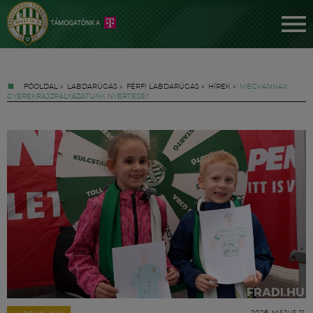
FŐOLDAL
»
LABDARÚGÁS
»
FÉRFI LABDARÚGÁS
»
HÍREK
»
MEGVANNAK
GYEREKRAJZPÁLYÁZATUNK NYERTESEI!
Jegyek
FM YouTube +
Hírek
2026. MÁJUS 11.