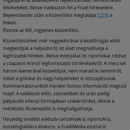
feltételeket, illetve iratkozzon fel a Fradi hírlevelére.
Bejelentkezés után a közvetítést megtalálja
EZEN
a
linken.
Élvezze az élő, ingyenes közvetítést.
Közvetítésünket már negyedórával a kezdőrúgás előtt
megkezdjük a helyszínről, ez alatt megtudhatja a
legfrissebb híreket, illetve interjúkat és riportokat nézhet
a csapatot érintő legfontosabb történésekről. A meccset
három kamerával közvetítjük, nem marad le semmiről,
mivel a gólokat és nagy helyzeteket is visszajátsszuk.
Kommentátorunktól minden fontos információt megtud
majd. A találkozó előtt, szünetében és után pedig
pályaszéli interjú formájában szakértőnket, illetve a
mérkőzés főszereplőit is meghallgathatja.
Ha pedig további exkluzív tartalmakra, riportokra,
összefoglalókra kíváncsi, a FradiMédia ezúttal is