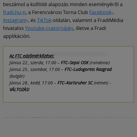
beszámol a külföldi alapozás minden eseményéről a
fradi.hu-n
, a Ferencvárosi Torna Club
Facebook
-,
Instagram
-, és
TikTok
-oldalán, valamint a FradiMédia
hivatalos
Youtube-csatornáján
, illetve a Fradi
applikáción.
Az FTC edzőmérkőzései:
Június 22., szerda, 17:00 –
FTC–Sepsi OSK
(romániai)
Június 25., szombat, 17:00 –
FTC–Ludogorets Razgrad
(bolgár)
Június 28., kedd, 17:00 –
FTC–Karlsruher SC
(német) -
VÁLTOZÁS!