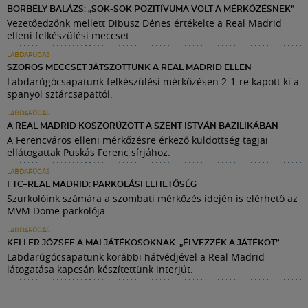
BORBÉLY BALÁZS: „SOK-SOK POZITÍVUMA VOLT A MÉRKŐZÉSNEK”
Vezetőedzőnk mellett Dibusz Dénes értékelte a Real Madrid
elleni felkészülési meccset.
LABDARÚGÁS
SZOROS MECCSET JÁTSZOTTUNK A REAL MADRID ELLEN
Labdarúgócsapatunk felkészülési mérkőzésen 2-1-re kapott ki a
spanyol sztárcsapattól.
LABDARÚGÁS
A REAL MADRID KOSZORÚZOTT A SZENT ISTVÁN BAZILIKÁBAN
A Ferencváros elleni mérkőzésre érkező küldöttség tagjai
ellátogattak Puskás Ferenc sírjához.
LABDARÚGÁS
FTC–REAL MADRID: PARKOLÁSI LEHETŐSÉG
Szurkolóink számára a szombati mérkőzés idején is elérhető az
MVM Dome parkolója.
LABDARÚGÁS
KELLER JÓZSEF A MAI JÁTÉKOSOKNAK: „ÉLVEZZÉK A JÁTÉKOT”
Labdarúgócsapatunk korábbi hátvédjével a Real Madrid
látogatása kapcsán készítettünk interjút.