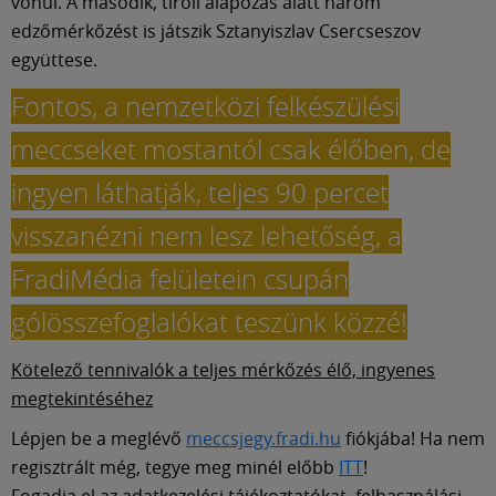
Múzeum
vonul. A második, tiroli alapozás alatt három
edzőmérkőzést is játszik Sztanyiszlav Csercseszov
együttese.
English
Fontos, a nemzetközi felkészülési
meccseket mostantól csak élőben, de
ingyen láthatják, teljes 90 percet
visszanézni nem lesz lehetőség, a
FradiMédia felületein csupán
gólösszefoglalókat teszünk közzé!
Kötelező tennivalók a teljes mérkőzés élő, ingyenes
megtekintéséhez
Lépjen be a meglévő
meccsjegy.fradi.hu
fiókjába! Ha nem
regisztrált még, tegye meg minél előbb
ITT
!
Fogadja el az adatkezelési tájékoztatókat, felhasználási