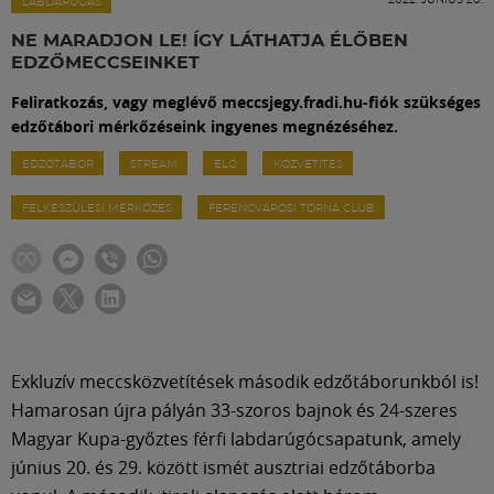
Labdarúgás
LABDARÚGÁS
NE MARADJON LE! ÍGY LÁTHATJA ÉLŐBEN
EDZŐMECCSEINKET
Szakosztályok
Feliratkozás, vagy meglévő meccsjegy.fradi.hu-fiók szükséges
edzőtábori mérkőzéseink ingyenes megnézéséhez.
Meccscenter
EDZŐTÁBOR
STREAM
ÉLŐ
KÖZVETÍTÉS
FELKÉSZÜLÉSI MÉRKŐZÉS
FERENCVÁROSI TORNA CLUB
Klub
Szolgáltatások
Shop
Exkluzív meccsközvetítések második edzőtáborunkból is!
Hamarosan újra pályán 33-szoros bajnok és 24-szeres
Közösség
Magyar Kupa-győztes férfi labdarúgócsapatunk, amely
június 20. és 29. között ismét ausztriai edzőtáborba