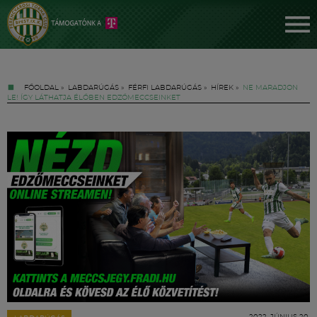
FŐOLDAL
»
LABDARÚGÁS
»
FÉRFI LABDARÚGÁS
»
HÍREK
»
NE MARADJON
LE! ÍGY LÁTHATJA ÉLŐBEN EDZŐMECCSEINKET
Jegyek
FM YouTube +
Hírek
2022. JÚNIUS 20.