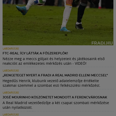
LABDARÚGÁS
FTC-REAL: ÍGY LÁTTÁK A FŐSZEREPLŐK!
Nézze meg a meccs góljait és helyzeteit és játékosaink első
reakcióit az emlékezetes mérkőzés után - VIDEÓ!
LABDARÚGÁS
„RENGETEGET NYERT A FRADI A REAL MADRID ELLENI MECCSEL”
Hegedűs Henrik, klubunk vezető adatelemzője értékelte
szakmai szemmel a szombat esti felkészülési mérkőzést.
LABDARÚGÁS
JOSÉ MOURINHO KÖSZÖNETET MONDOTT A FERENCVÁROSNAK
A Real Madrid vezetőedzője a két csapat szombati mérkőzése
után nyilatkozott.
LABDARÚGÁS