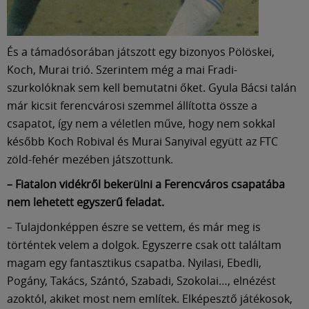
És a támadósorában játszott egy bizonyos Pölöskei,
Koch, Murai trió. Szerintem még a mai Fradi-
szurkolóknak sem kell bemutatni őket. Gyula Bácsi talán
már kicsit ferencvárosi szemmel állította össze a
csapatot, így nem a véletlen műve, hogy nem sokkal
később Koch Robival és Murai Sanyival együtt az FTC
zöld-fehér mezében játszottunk.
– Fiatalon vidékről bekerülni a Ferencváros csapatába
nem lehetett egyszerű feladat.
– Tulajdonképpen észre se vettem, és már meg is
történtek velem a dolgok. Egyszerre csak ott találtam
magam egy fantasztikus csapatba. Nyilasi, Ebedli,
Pogány, Takács, Szántó, Szabadi, Szokolai…, elnézést
azoktól, akiket most nem említek. Elképesztő játékosok,