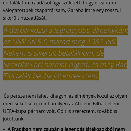
én találatom ráadásul úgy született, hogy elcsíptem
válogatottbeli csapattársam, Garaba Imre egy rosszul
sikerült hazaadását.
A derbik közül a legnagyobb élményként
az Üllői úti 5-0 marad meg 1982-ből.
Nekem is sikerült betalálnom, de
Szokolai Laci hármat rúgott, és még Rab
Tibi talált be, ha jól emlékszem.
És persze nem lehet kihagyni az élmények közül az olyan
meccseket sem, mint amilyen az Athletic Bilbao elleni
UEFA-kupa párharc volt. Gólt is szereztem, tovább is
jutottunk.
– A Fradiban nem csupán a legendás játékosokból nem