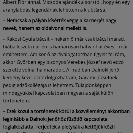
Albert Flóriánnal. Micsoda ajándék a sorstól, hogy én egy
aranylabdás legendának lehettem a klubtársa.
– Nemcsak a pályán kísérték végig a karrierjét nagy
nevek, hanem az oldalvonal mellett is.
– Rákosi Gyula bácsit – nekem ő már csak bácsi marad,
hiába leszek már én is hamarosan hatvanhat éves – már
említettem. Amikor ő az ifiválogatottban figyelt fel rám,
akkor Győrben egy bizonyos Verebes József nevű edző
szerette volna, ha maradok. A Fradiban Dalnoki Jenő
kemény kezei alatt dolgozhattam, Garami Józsefnek
pedig edzőkollégája is lehettem. Tulajdonképpen
mindegyükkel kapcsolatban megvan a saját külön
történetem.
– Ezek közül a történetek közül a közvéleményt akkoriban
leginkább a Dalnoki Jenőhöz fűződő kapcsolata
foglalkoztatta. Terjedtek a pletykák a kettőjük közti