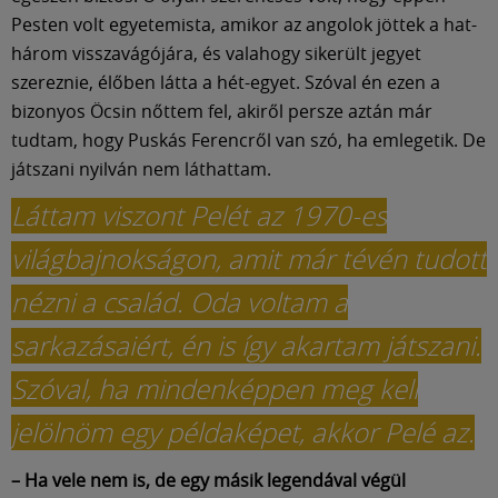
Pesten volt egyetemista, amikor az angolok jöttek a hat-
három visszavágójára, és valahogy sikerült jegyet
szereznie, élőben látta a hét-egyet. Szóval én ezen a
bizonyos Öcsin nőttem fel, akiről persze aztán már
tudtam, hogy Puskás Ferencről van szó, ha emlegetik. De
játszani nyilván nem láthattam.
Láttam viszont Pelét az 1970-es
világbajnokságon, amit már tévén tudott
nézni a család. Oda voltam a
sarkazásaiért, én is így akartam játszani.
Szóval, ha mindenképpen meg kell
jelölnöm egy példaképet, akkor Pelé az.
– Ha vele nem is, de egy másik legendával végül