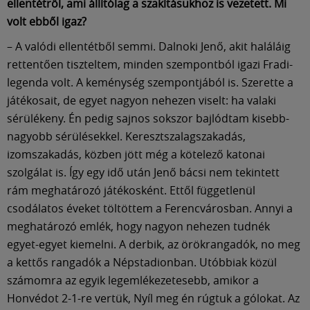
ellentétről, ami állítólag a szakításukhoz is vezetett. Mi
volt ebből igaz?
– A valódi ellentétből semmi. Dalnoki Jenő, akit haláláig
rettentően tiszteltem, minden szempontból igazi Fradi-
legenda volt. A keménység szempontjából is. Szerette a
játékosait, de egyet nagyon nehezen viselt: ha valaki
sérülékeny. Én pedig sajnos sokszor bajlódtam kisebb-
nagyobb sérülésekkel. Keresztszalagszakadás,
izomszakadás, közben jött még a kötelező katonai
szolgálat is. Így egy idő után Jenő bácsi nem tekintett
rám meghatározó játékosként. Ettől függetlenül
csodálatos éveket töltöttem a Ferencvárosban. Annyi a
meghatározó emlék, hogy nagyon nehezen tudnék
egyet-egyet kiemelni. A derbik, az örökrangadók, no meg
a kettős rangadók a Népstadionban. Utóbbiak közül
számomra az egyik legemlékezetesebb, amikor a
Honvédot 2-1-re vertük, Nyíl meg én rúgtuk a gólokat. Az