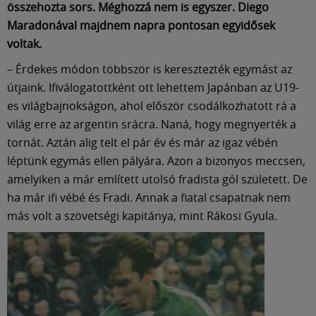
összehozta sors. Méghozzá nem is egyszer. Diego
Maradonával majdnem napra pontosan egyidősek
voltak.
– Érdekes módon többször is keresztezték egymást az
útjaink. Ifiválogatottként ott lehettem Japánban az U19-
es világbajnokságon, ahol először csodálkozhatott rá a
világ erre az argentin srácra. Naná, hogy megnyerték a
tornát. Aztán alig telt el pár év és már az igaz vébén
léptünk egymás ellen pályára. Azon a bizonyos meccsen,
amelyiken a már említett utolsó fradista gól született. De
ha már ifi vébé és Fradi. Annak a fiatal csapatnak nem
más volt a szövetségi kapitánya, mint Rákosi Gyula.