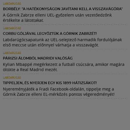
LABDARÚGÁS
BORBÉLY: "A HATÉKONYSÁGON JAVÍTANI KELL A VISSZAVÁGÓRA"
A Górnik Zabrze elleni UEL-győzelem után vezetőedzőnk
értékelte a látottakat.
LABDARÚGÁS
CORBU GÓLJÁVAL LEGYŐZTÜK A GÓRNIK ZABRZÉT!
Labdarúgócsapatunk az UEL-selejtező harmadik fordulójának
első meccse után előnnyel várhatja a visszavágót.
LABDARÚGÁS
PÁRIZSI ÁLOMBÓL MADRIDI VALÓSÁG
Kylian Mbappé megérkezett a futball csúcsára, amikor magára
öltötte a Real Madrid mezét.
LABDARÚGÁS
TIPPELJEN, ÉS NYERJEN EGY KIS 1899 HÁTIZSÁKOT!
Nyereményjáték a Fradi Facebook-oldalán, tippelje meg a
Górnik Zabrze elleni EL-mérkőzés pontos végeredményét!