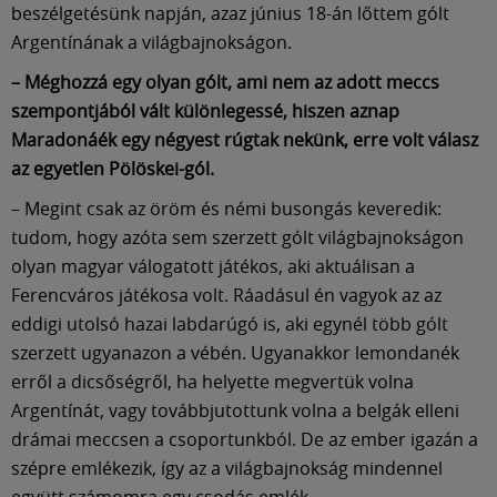
beszélgetésünk napján, azaz június 18-án lőttem gólt
Argentínának a világbajnokságon.
– Méghozzá egy olyan gólt, ami nem az adott meccs
szempontjából vált különlegessé, hiszen aznap
Maradonáék egy négyest rúgtak nekünk, erre volt válasz
az egyetlen Pölöskei-gól.
– Megint csak az öröm és némi busongás keveredik:
tudom, hogy azóta sem szerzett gólt világbajnokságon
olyan magyar válogatott játékos, aki aktuálisan a
Ferencváros játékosa volt. Ráadásul én vagyok az az
eddigi utolsó hazai labdarúgó is, aki egynél több gólt
szerzett ugyanazon a vébén. Ugyanakkor lemondanék
erről a dicsőségről, ha helyette megvertük volna
Argentínát, vagy továbbjutottunk volna a belgák elleni
drámai meccsen a csoportunkból. De az ember igazán a
szépre emlékezik, így az a világbajnokság mindennel
együtt számomra egy csodás emlék.