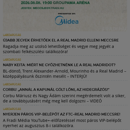
LABDARÚGÁS
ÚJABB JEGYEK ÉRHETŐEK EL A REAL MADRID ELLENI MECCSRE
Ragadja meg az utolsó lehetőséget és vegye meg jegyét a
szombati felkészülési találkozóra!
LABDARÚGÁS
NABY KEITA: MIÉRT NE GYŐZHETNÉNK LE A REAL MADRIDOT?
BL-döntő, Trent Alexander-Arnold, Mourinho és a Real Madrid –
középpályásunk őszintén mesélt – INTERJÚ!
LABDARÚGÁS
CORBU: „ANNÁL A KAPUNÁL GÓLT LŐNI, AZ HIDEGRÁZÓS!"
Corbu Máriusz és Nagy Ádám szerint megérdemelt volt a siker,
de a továbbjutásért még meg kell dolgozni – VIDEÓ
LABDARÚGÁS
NYERJEN PÁROS VIP-BELÉPŐT AZ FTC–REAL MADRID MECCSRE!
A Fradi Média YouTube+-előfizetéssel most páros VIP-belépőt
nyerhet az augusztus 8-i találkozóra.