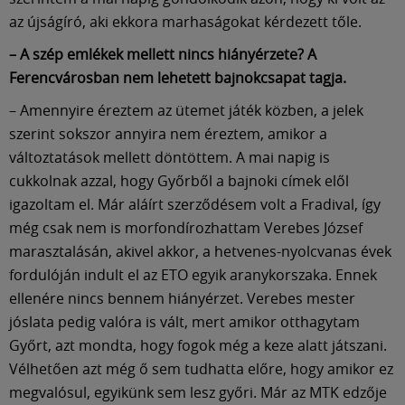
az újságíró, aki ekkora marhaságokat kérdezett tőle.
– A szép emlékek mellett nincs hiányérzete? A
Ferencvárosban nem lehetett bajnokcsapat tagja.
– Amennyire éreztem az ütemet játék közben, a jelek
szerint sokszor annyira nem éreztem, amikor a
változtatások mellett döntöttem. A mai napig is
cukkolnak azzal, hogy Győrből a bajnoki címek elől
igazoltam el. Már aláírt szerződésem volt a Fradival, így
még csak nem is morfondírozhattam Verebes József
marasztalásán, akivel akkor, a hetvenes-nyolcvanas évek
fordulóján indult el az ETO egyik aranykorszaka. Ennek
ellenére nincs bennem hiányérzet. Verebes mester
jóslata pedig valóra is vált, mert amikor otthagytam
Győrt, azt mondta, hogy fogok még a keze alatt játszani.
Vélhetően azt még ő sem tudhatta előre, hogy amikor ez
megvalósul, egyikünk sem lesz győri. Már az MTK edzője