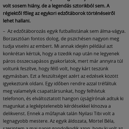
volt sosem hiány, de a legendás sztorikból sem. A
régiektől főleg az egykori edzőtáborok történéseiről
lehet hallani.
– Az edzőtáborozás egyik futballistának sem álma-vágya.
Borzasztóan fontos dolog, de pszichésen nagyon meg
tudja viselni az embert. Mi annak idején például azt
konkrétan kértük, hogy a tizedik nap után ne legyenek
páros összecsapásos gyakorlatok, mert már annyira túl
voltunk feszítve, hogy félő volt, hogy kárt teszünk
egymásban. Ezt a feszültséget azért az edzések között
igyekeztünk oldani. Egy időben rendre azzal tréfáltuk
meg valamelyik csapattársunkat, hogy felhívtuk
telefonon, és elváltoztatott hangon újságírónak adtuk ki
magunkat a legképtelenebb kérdésekkel kínozva a
delikvenst. Ennek a műfajnak talán Nyilasi Tibi volt a
legnagyobb mestere. Az egyik áldozata, Mörtel Béla,
szerintem a mai napig gondolkodik azon, hogy ki volt az