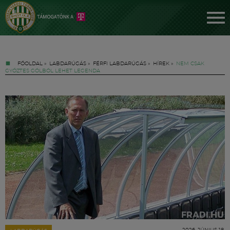
FŐOLDAL
»
LABDARÚGÁS
»
FÉRFI LABDARÚGÁS
»
HÍREK
»
NEM CSAK
GYŐZTES GÓLBÓL LEHET LEGENDA
Jegyek
FM YouTube +
Hírek
2026. JÚNIUS 18.