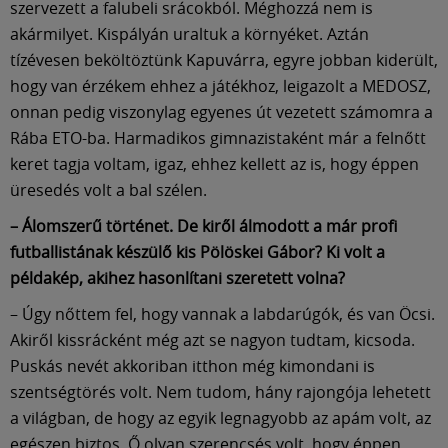
szervezett a falubeli srácokból. Méghozzá nem is
akármilyet. Kispályán uraltuk a környéket. Aztán
tízévesen beköltöztünk Kapuvárra, egyre jobban kiderült,
hogy van érzékem ehhez a játékhoz, leigazolt a MEDOSZ,
onnan pedig viszonylag egyenes út vezetett számomra a
Rába ETO-ba. Harmadikos gimnazistaként már a felnőtt
keret tagja voltam, igaz, ehhez kellett az is, hogy éppen
üresedés volt a bal szélen.
– Álomszerű történet. De kiről álmodott a már profi
futballistának készülő kis Pölöskei Gábor? Ki volt a
példakép, akihez hasonlítani szeretett volna?
– Úgy nőttem fel, hogy vannak a labdarúgók, és van Öcsi.
Akiről kissrácként még azt se nagyon tudtam, kicsoda.
Puskás nevét akkoriban itthon még kimondani is
szentségtörés volt. Nem tudom, hány rajongója lehetett
a világban, de hogy az egyik legnagyobb az apám volt, az
egészen biztos. Ő olyan szerencsés volt, hogy éppen