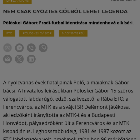
Labdarúgás
LABDARÚGÁS
NEM CSAK GYŐZTES GÓLBÓL LEHET LEGENDA
Szakosztályok
Pölöskei Gábort Fradi-futballidentitása mindenhová elkíséri.
FTC
PÖLÖSKEI GÁBOR
NAGYINTERJÚ
Meccscenter
Klub
Szolgáltatások
A nyolcvanas évek fiataljainak Pölő, a maiaknak Gábor
bácsi. A hivatalos leírásokban Pölöskei Gábor 15-szörös
válogatott labdarúgó, edző, szakvezető, a Rába ETO, a
Shop
Ferencváros, az MTK és a svájci SR Delémont játékosa,
aki edzőként irányította az MTK-t és a Budapesti
Közösség
Honvédot, pályaedzőként ült a Ferencváros és az MTK
kispadján is. Leghosszabb ideig, 1981 és 1987 között az
FTC labdarúgója volt, amelynek színeiben 96 mérkőzésen