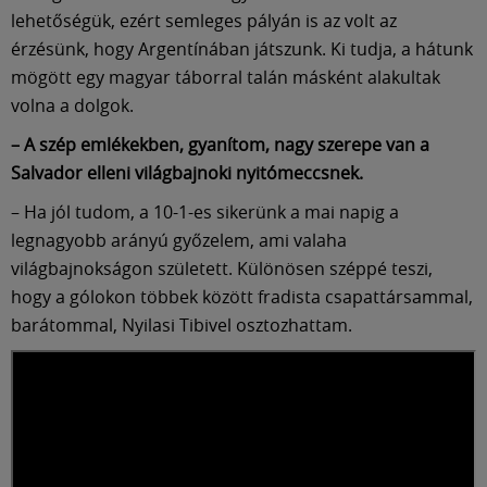
lehetőségük, ezért semleges pályán is az volt az
érzésünk, hogy Argentínában játszunk. Ki tudja, a hátunk
mögött egy magyar táborral talán másként alakultak
volna a dolgok.
– A szép emlékekben, gyanítom, nagy szerepe van a
Salvador elleni világbajnoki nyitómeccsnek.
– Ha jól tudom, a 10-1-es sikerünk a mai napig a
legnagyobb arányú győzelem, ami valaha
világbajnokságon született. Különösen széppé teszi,
hogy a gólokon többek között fradista csapattársammal,
barátommal, Nyilasi Tibivel osztozhattam.