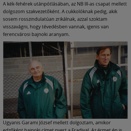
A kék-fehérek utánpótlásában, az NB III-as csapat mellett
dolgozom szakvezetőként. A cukkolóknak pedig, akik
sosem rosszindulatúan zrikálnak, azzal szoktam
visszavágni, hogy tévedésben vannak, igenis van
ferencvárosi bajnoki aranyam.
Ugyanis Garami József mellett dolgoztam, amikor
edzőként bajnoki címet nyert a Fradival. Az érmet én is