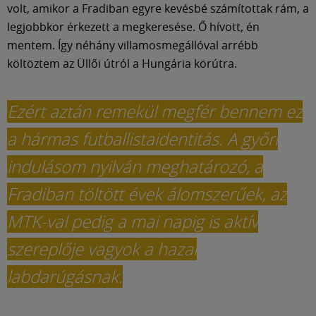
volt, amikor a Fradiban egyre kevésbé számítottak rám, a
legjobbkor érkezett a megkeresése. Ő hívott, én
mentem. Így néhány villamosmegállóval arrébb
költöztem az Üllői útról a Hungária körútra.
Ezért aztán remekül megfér bennem ez
a hármas futballistaidentitás. A győri
indulásom nyilván meghatározó, a
Fradiban töltött évek álomszerűek, az
MTK-val pedig a mai napig is aktív
szereplője vagyok a hazai
labdarúgásnak.