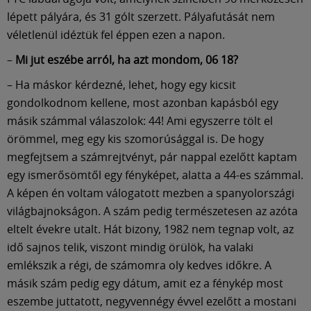
Múzeum
lépett pályára, és 31 gólt szerzett. Pályafutását nem
véletlenül idéztük fel éppen ezen a napon.
English
–
Mi jut eszébe arról, ha azt mondom, 06 18?
– Ha máskor kérdezné, lehet, hogy egy kicsit
gondolkodnom kellene, most azonban kapásból egy
másik számmal válaszolok: 44! Ami egyszerre tölt el
örömmel, meg egy kis szomorúsággal is. De hogy
megfejtsem a számrejtvényt, pár nappal ezelőtt kaptam
egy ismerősömtől egy fényképet, alatta a 44-es számmal.
A képen én voltam válogatott mezben a spanyolországi
világbajnokságon. A szám pedig természetesen az azóta
eltelt évekre utalt. Hát bizony, 1982 nem tegnap volt, az
idő sajnos telik, viszont mindig örülök, ha valaki
emlékszik a régi, de számomra oly kedves időkre. A
másik szám pedig egy dátum, amit ez a fénykép most
eszembe juttatott, negyvennégy évvel ezelőtt a mostani