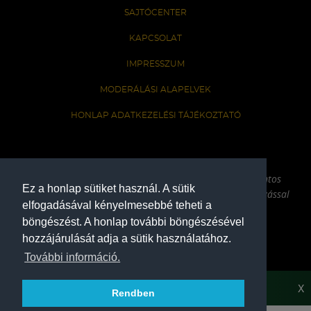
SAJTÓCENTER
KAPCSOLAT
IMPRESSZUM
MODERÁLÁSI ALAPELVEK
HONLAP ADATKEZELÉSI TÁJÉKOZTATÓ
A Ferencvárosi Torna Club hivatalos honlapja
Az oldalon található írott és képi anyagok csak a forrás pontos
Ez a honlap sütiket használ. A sütik
megjelölésével, internetes felhasználás esetén aktív hivatkozással
elfogadásával kényelmesebbé teheti a
használhatóak fel.
böngészést. A honlap további böngészésével
hozzájárulását adja a sütik használatához.
COPYRIGHT 2026
További információ.
X
Rendben