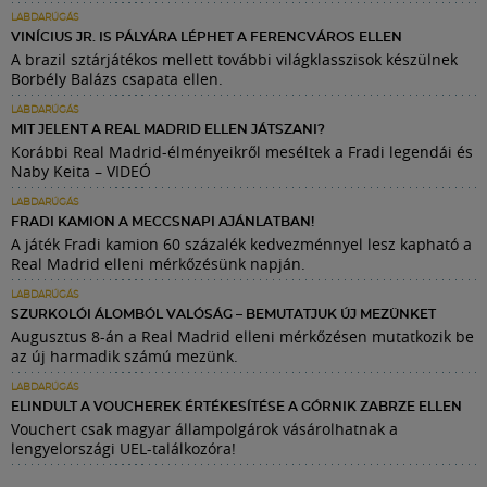
LABDARÚGÁS
VINÍCIUS JR. IS PÁLYÁRA LÉPHET A FERENCVÁROS ELLEN
A brazil sztárjátékos mellett további világklasszisok készülnek
Borbély Balázs csapata ellen.
LABDARÚGÁS
MIT JELENT A REAL MADRID ELLEN JÁTSZANI?
Korábbi Real Madrid-élményeikről meséltek a Fradi legendái és
Naby Keita – VIDEÓ
LABDARÚGÁS
FRADI KAMION A MECCSNAPI AJÁNLATBAN!
A játék Fradi kamion 60 százalék kedvezménnyel lesz kapható a
Real Madrid elleni mérkőzésünk napján.
LABDARÚGÁS
SZURKOLÓI ÁLOMBÓL VALÓSÁG – BEMUTATJUK ÚJ MEZÜNKET
Augusztus 8-án a Real Madrid elleni mérkőzésen mutatkozik be
az új harmadik számú mezünk.
LABDARÚGÁS
ELINDULT A VOUCHEREK ÉRTÉKESÍTÉSE A GÓRNIK ZABRZE ELLEN
Vouchert csak magyar állampolgárok vásárolhatnak a
lengyelországi UEL-találkozóra!