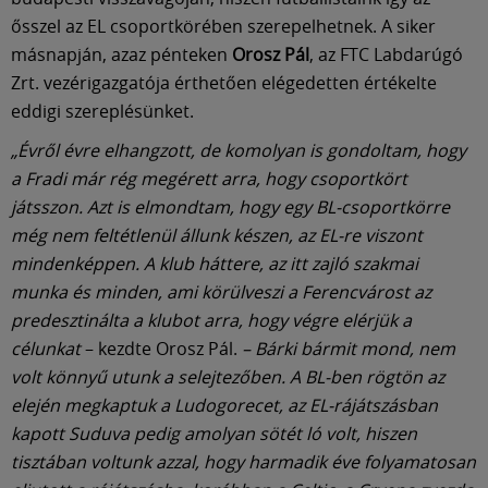
Múzeum
ősszel az EL csoportkörében szerepelhetnek. A siker
másnapján, azaz pénteken
Orosz Pál
, az FTC Labdarúgó
English
Zrt. vezérigazgatója érthetően elégedetten értékelte
eddigi szereplésünket.
„Évről évre elhangzott, de komolyan is gondoltam, hogy
a Fradi már rég megérett arra, hogy csoportkört
játsszon. Azt is elmondtam, hogy egy BL-csoportkörre
még nem feltétlenül állunk készen, az EL-re viszont
mindenképpen. A klub háttere, az itt zajló szakmai
munka és minden, ami körülveszi a Ferencvárost az
predesztinálta a klubot arra, hogy végre elérjük a
célunkat
– kezdte Orosz Pál.
– Bárki bármit mond, nem
volt könnyű utunk a selejtezőben. A BL-ben rögtön az
elején megkaptuk a Ludogorecet, az EL-rájátszásban
kapott Suduva pedig amolyan sötét ló volt, hiszen
tisztában voltunk azzal, hogy harmadik éve folyamatosan