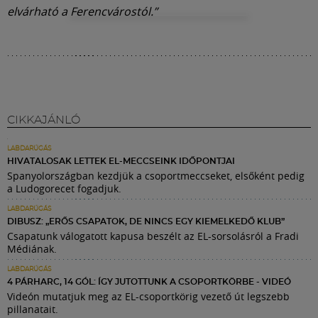
elvárható a Ferencvárostól.”
CIKKAJÁNLÓ
LABDARÚGÁS
HIVATALOSAK LETTEK EL-MECCSEINK IDŐPONTJAI
Spanyolországban kezdjük a csoportmeccseket, elsőként pedig
a Ludogorecet fogadjuk.
LABDARÚGÁS
DIBUSZ: „ERŐS CSAPATOK, DE NINCS EGY KIEMELKEDŐ KLUB”
Csapatunk válogatott kapusa beszélt az EL-sorsolásról a Fradi
Médiának.
LABDARÚGÁS
4 PÁRHARC, 14 GÓL: ÍGY JUTOTTUNK A CSOPORTKÖRBE - VIDEÓ
Videón mutatjuk meg az EL-csoportkörig vezető út legszebb
pillanatait.