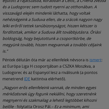
eljutott a rájátszásba, korábban a Celtic, a Crvena zvezda
és a Ludogorec sem tudott nyerni az otthonában. A
visszavágó elején mindenki láthatta, hogy voltak
nehézségeink a Suduva ellen, de a srácok nagyon nagy
lelki erőről tettek tanúbizonyságot, hiszen kétszer is
fordítottak, amikor a Suduva állt továbbjutásra. Óriási
boldogság, hogy bejutottunk a csoportkörbe, de
megyünk tovább, hiszen megvannak a további céljaink
is.”
Péntek délután óta már az ellenfelek névsora is
ismert
:
az Európa Liga H csoportjában a CSZKA Moszkva, a
Ludogorec és az Espanyol lesz a riválisunk (a pontos
menetrend
IDE
kattintva elérhető).
„Nagyon erős ellenfeleink vannak, de minden egyes
mérkőzésnek úgy fogunk nekiállni, hogy szeretnénk
megnyerni és szakmailag a lehető legtöbbet kihozni
belőle
- folytatta Orosz Pál.
– Ez a minimum, ami