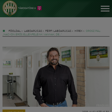
FŐOLDAL
»
LABDARÚGÁS
»
FÉRFI LABDARÚGÁS
»
HÍREK
»
OROSZ PÁL:
„NAGYON ERŐS ELLENFELEINK VANNAK, DE…”
Jegyek
FM YouTube +
Hírek
2019. AUGUSZTUS 30.