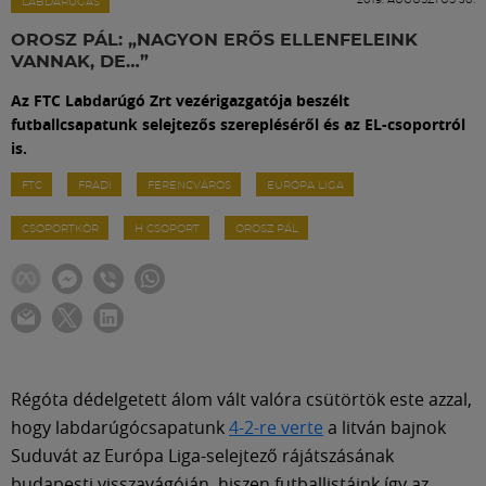
Labdarúgás
LABDARÚGÁS
OROSZ PÁL: „NAGYON ERŐS ELLENFELEINK
VANNAK, DE…”
Szakosztályok
Az FTC Labdarúgó Zrt vezérigazgatója beszélt
futballcsapatunk selejtezős szerepléséről és az EL-csoportról
Meccscenter
is.
FTC
FRADI
FERENCVÁROS
EURÓPA LIGA
Klub
CSOPORTKÖR
H CSOPORT
OROSZ PÁL
Szolgáltatások
Shop
Régóta dédelgetett álom vált valóra csütörtök este azzal,
Közösség
hogy labdarúgócsapatunk
4-2-re verte
a litván bajnok
Suduvát az Európa Liga-selejtező rájátszásának
budapesti visszavágóján, hiszen futballistáink így az