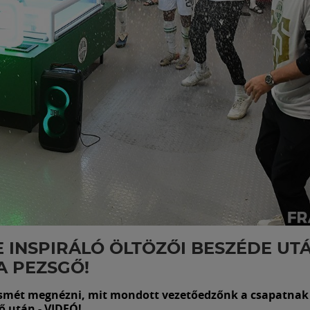
 INSPIRÁLÓ ÖLTÖZŐI BESZÉDE UT
A PEZSGŐ!
smét megnézni, mit mondott vezetőedzőnk a csapatnak 
 után - VIDEÓ!