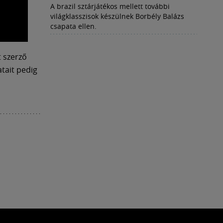
A brazil sztárjátékos mellett további
világklasszisok készülnek Borbély Balázs
csapata ellen.
t szerző
atait pedig