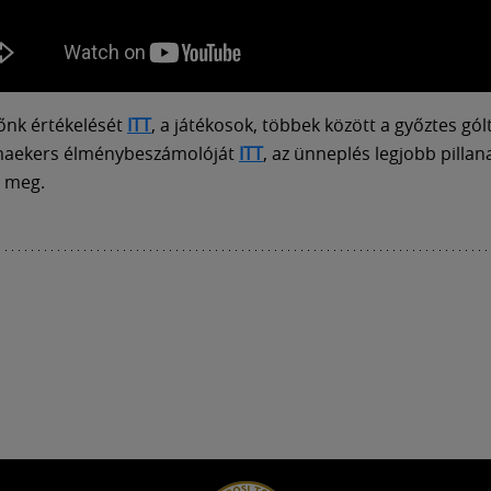
őnk értékelését
ITT
, a játékosok, többek között a győztes gól
aekers élménybeszámolóját
ITT
, az ünneplés legjobb pillan
 meg.