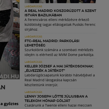
LABDARÚGÁS
A REAL MADRID KOSZORÚZOTT A SZENT
ISTVÁN BAZILIKÁBAN
A Ferencváros elleni mérkőzésre érkező
küldöttség tagjai ellátogattak Puskás Ferenc
sírjához.
LABDARÚGÁS
FTC–REAL MADRID: PARKOLÁSI
LEHETŐSÉG
Szurkolóink számára a szombati mérkőzés
idején is elérhető az MVM Dome parkolója.
LABDARÚGÁS
KELLER JÓZSEF A MAI JÁTÉKOSOKNAK:
„ÉLVEZZÉK A JÁTÉKOT”
Labdarúgócsapatunk korábbi hátvédjével a
Real Madrid látogatása kapcsán
készítettünk interjút.
ÁN
LABDARÚGÁS
LENNY JOSEPH LŐTTE JÚLIUSBAN A
TELEKOM HÓNAP GÓLJÁT
a győztes
Csatárunk a Twente elleni hazai meccsen