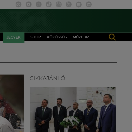
SHOP
KÖZÖSSÉG
MÚZEUM
JEGYEK
CIKKAJÁNLÓ