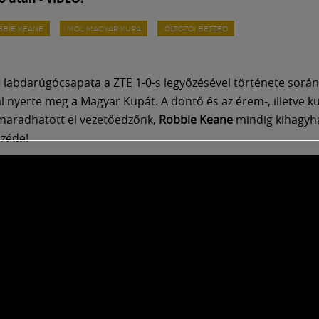
BBIE KEANE
MOL MAGYAR KUPA
ÖLTÖZŐI BESZÉD
fi labdarúgócsapata a ZTE 1-0-s legyőzésével története során
 nyerte meg a Magyar Kupát. A döntő és az érem-, illetve 
maradhatott el vezetőedzőnk,
Robbie Keane
mindig kihagyh
széde!