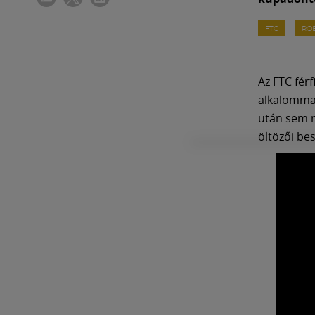
FTC
RO
Az FTC fér
alkalommal
után sem 
öltözői be