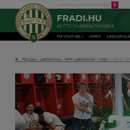
FRADI.HU
az FTC hivatalos honlapja
FM YOUTUBE +
HÍREK
LABDARÚGÁ
FŐOLDAL
»
LABDARÚGÁS
»
FÉRFI LABDARÚGÁS
»
HÍREK
»
KEANE INSP