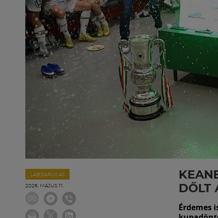
KEANE
LABDARÚGÁS
DŐLT 
2026. MÁJUS 11.
Érdemes i
kupadöntő