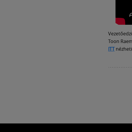
Vezetőedz
Toon Raem
ITT
nézheti