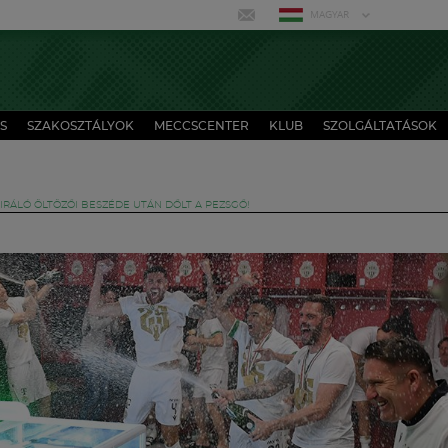
MAGYAR
S
SZAKOSZTÁLYOK
MECCSCENTER
KLUB
SZOLGÁLTATÁSOK
IRÁLÓ ÖLTÖZŐI BESZÉDE UTÁN DŐLT A PEZSGŐ!