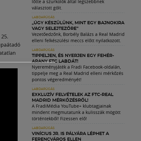
lőtte a szurkolók által legszebbnek
választott gólt.
LABDARÚGÁS
„ÚGY KÉSZÜLÜNK, MINT EGY BAJNOKIRA
VAGY SELEJTEZŐRE”
Vezetőedzőnk, Borbély Balázs a Real Madrid
 25.
elleni felkészülési meccs előtt nyilatkozott.
kupaátadó
LABDARÚGÁS
atatlan
TIPPELJEN, ÉS NYERJEN EGY FEHÉR-
ARANY FTC LABDÁT!
Nyereményjáték a Fradi Facebook-oldalán,
tippelje meg a Real Madrid elleni mérkőzés
pontos végeredményét!
LABDARÚGÁS
EXKLUZÍV FELVÉTELEK AZ FTC-REAL
MADRID MÉRKŐZÉSRŐL!
A FradiMédia YouTube+ klubtagjainak
mindent megmutatunk a kulisszák mögött
történtekből! Fizessen elő!
LABDARÚGÁS
VINÍCIUS JR. IS PÁLYÁRA LÉPHET A
FERENCVÁROS ELLEN