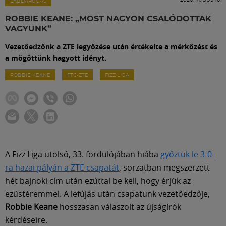
Labdarúgás
LABDARÚGÁS
ROBBIE KEANE: „MOST NAGYON CSALÓDOTTAK
VAGYUNK”
Szakosztályok
Vezetőedzőnk a ZTE legyőzése után értékelte a mérkőzést és
a mögöttünk hagyott idényt.
Meccscenter
ROBBIE KEANE
FTC-ZTE
FIZZ LIGA
Klub
Szolgáltatások
A Fizz Liga utolsó, 33. fordulójában hiába
győztük le 3-0-
Shop
ra hazai pályán a ZTE csapatát
, sorzatban megszerzett
hét bajnoki cím után ezúttal be kell, hogy érjük az
ezüstéremmel. A lefújás után csapatunk vezetőedzője,
Közösség
Robbie Keane
hosszasan válaszolt az újságírók
kérdéseire.