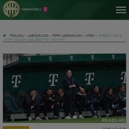
FŐOLDAL
»
LABDARÚGÁS
»
FÉRFI LABDARÚGÁS
»
HÍREK
»
ROBBIE KEANE:
„MOST NAGYON CSALÓDOTTAK VAGYUNK”
Jegyek
FM YouTube +
Hírek
2026. MÁJUS 16.