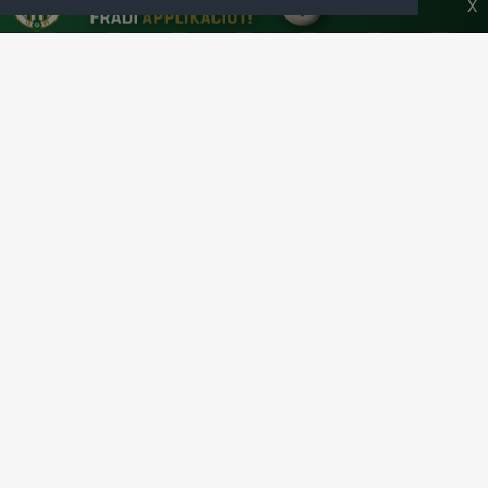
HONLAPJA
X
SAJTÓCENTER
KAPCSOLAT
IMPRESSZUM
MODERÁLÁSI ALAPELVEK
HONLAP ADATKEZELÉSI TÁJÉKOZTATÓ
A Ferencvárosi Torna Club hivatalos honlapja
Az oldalon található írott és képi anyagok csak a forrás pontos
megjelölésével, internetes felhasználás esetén aktív hivatkozással
használhatóak fel.