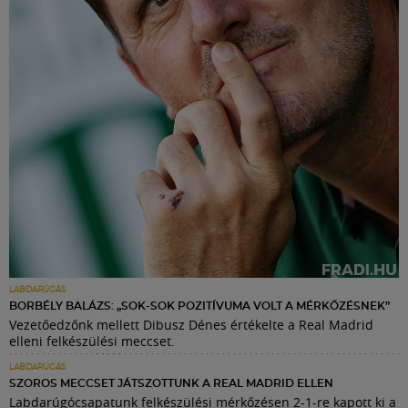
LABDARÚGÁS
BORBÉLY BALÁZS: „SOK-SOK POZITÍVUMA VOLT A MÉRKŐZÉSNEK”
Vezetőedzőnk mellett Dibusz Dénes értékelte a Real Madrid
elleni felkészülési meccset.
LABDARÚGÁS
SZOROS MECCSET JÁTSZOTTUNK A REAL MADRID ELLEN
Labdarúgócsapatunk felkészülési mérkőzésen 2-1-re kapott ki a