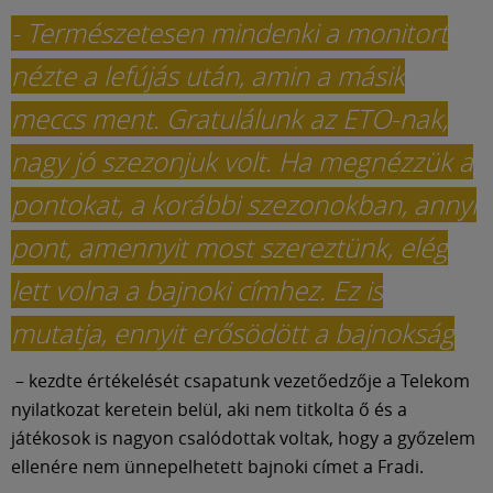
Múzeum
- Természetesen mindenki a monitort
English
nézte a lefújás után, amin a másik
meccs ment. Gratulálunk az ETO-nak,
nagy jó szezonjuk volt. Ha megnézzük a
pontokat, a korábbi szezonokban, annyi
pont, amennyit most szereztünk, elég
lett volna a bajnoki címhez. Ez is
mutatja, ennyit erősödött a bajnokság
– kezdte értékelését csapatunk vezetőedzője a Telekom
nyilatkozat keretein belül, aki nem titkolta ő és a
játékosok is nagyon csalódottak voltak, hogy a győzelem
ellenére nem ünnepelhetett bajnoki címet a Fradi.