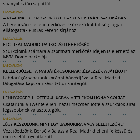
spanyol sztárcsapattól.
LABDARÚGÁS
A REAL MADRID KOSZORÚZOTT A SZENT ISTVÁN BAZILIKÁBAN
A Ferencváros elleni mérkőzésre érkező küldöttség tagjai
ellátogattak Puskás Ferenc sírjához.
LABDARÚGÁS
FTC–REAL MADRID: PARKOLÁSI LEHETŐSÉG
Szurkolóink számára a szombati mérkőzés idején is elérhető az
MVM Dome parkolója.
LABDARÚGÁS
KELLER JÓZSEF A MAI JÁTÉKOSOKNAK: „ÉLVEZZÉK A JÁTÉKOT”
Labdarúgócsapatunk korábbi hátvédjével a Real Madrid
látogatása kapcsán készítettünk interjút.
LABDARÚGÁS
LENNY JOSEPH LŐTTE JÚLIUSBAN A TELEKOM HÓNAP GÓLJÁT
Csatárunk a Twente elleni hazai meccsen lőtte a szurkolók által
legszebbnek választott gólt.
LABDARÚGÁS
„ÚGY KÉSZÜLÜNK, MINT EGY BAJNOKIRA VAGY SELEJTEZŐRE”
Vezetőedzőnk, Borbély Balázs a Real Madrid elleni felkészülési
meccs előtt nyilatkozott.