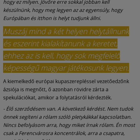
hogy ez milyen. Jövőre erre sokkal jobban kell
készülnünk, hogy meg legyen az az egyensúly, hogy
Európában és itthon is helyt tudjunk állni.
Muszáj mind a két helyen helytállnunk
és eszerint kialakítanunk a keretet,
ehhez az is kell, hogy sok megfelelő
képességű magyar játékosunk legyen.
A kiemelkedő európai kupaszerepléssel vezetőedzőnk
ázsiója is megnőtt, ő azonban rövidre zárta a
spekulációkat, amikor a folytatásról kérdezték.
- Élő szerződésem van. A következő kérdést. Nem tudok
önnek segíteni a rólam szóló pletykákkal kapcsolatban.
Nincs befolyásom arra, hogy miket írnak rólam. Én most
csak a Ferencvárosra koncentrálok, arra a csapatra,