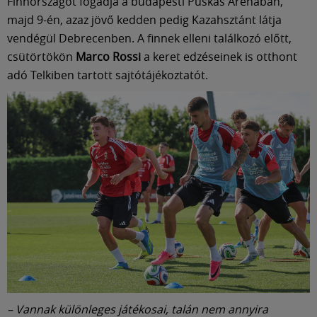
Múzeum
Finnországot fogadja a budapesti Puskás Arénában,
majd 9-én, azaz jövő kedden pedig Kazahsztánt látja
vendégül Debrecenben. A finnek elleni találkozó előtt,
English
csütörtökön
Marco Rossi
a keret edzéseinek is otthont
adó Telkiben tartott sajtótájékoztatót.
– Vannak különleges játékosai, talán nem annyira