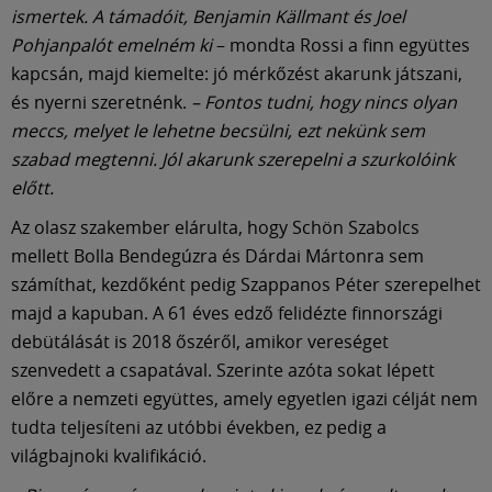
ismertek. A támadóit, Benjamin Källmant és Joel
Pohjanpalót emelném ki
– mondta Rossi a finn együttes
kapcsán, majd kiemelte: jó mérkőzést akarunk játszani,
és nyerni szeretnénk.
– Fontos tudni, hogy nincs olyan
meccs, melyet le lehetne becsülni, ezt nekünk sem
szabad megtenni. Jól akarunk szerepelni a szurkolóink
előtt.
Az olasz szakember elárulta, hogy Schön Szabolcs
mellett Bolla Bendegúzra és Dárdai Mártonra sem
számíthat, kezdőként pedig Szappanos Péter szerepelhet
majd a kapuban. A 61 éves edző felidézte finnországi
debütálását is 2018 őszéről, amikor vereséget
szenvedett a csapatával. Szerinte azóta sokat lépett
előre a nemzeti együttes, amely egyetlen igazi célját nem
tudta teljesíteni az utóbbi években, ez pedig a
világbajnoki kvalifikáció.