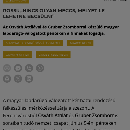
Labdarúgás
LABDARÚGÁS
ROSSI: „NINCS OLYAN MECCS, MELYET LE
LEHETNE BECSÜLNI”
Szakosztályok
Az Osváth Attilával és Gruber Zsomborral készülő magyar
labdarúgó-válogatott pénteken a finneket fogadja.
Meccscenter
MAGYAR LABDARÚGÓ-VÁLOGATOTT
MARCO ROSSI
OSVÁTH ATTILA
GRUBER ZSOMBOR
Klub
Szolgáltatások
Shop
A magyar labdarúgó-válogatott két hazai rendezésű
felkészülési mérkőzéssel zárja a szezont. A
Közösség
Ferencvárosból
Osváth Attilát
és
Gruber Zsombort
is
soraiban tudó nemzeti csapat június 5-én, pénteken