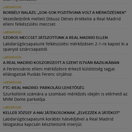
LABDARÚGÁS
BORBÉLY BALÁZS: „SOK-SOK POZITÍVUMA VOLT A MÉRKŐZÉSNEK”
Vezetőedzőnk mellett Dibusz Dénes értékelte a Real Madrid
elleni felkészülési meccset.
LABDARÚGÁS
SZOROS MECCSET JÁTSZOTTUNK A REAL MADRID ELLEN
Labdarúgócsapatunk felkészülési mérkőzésen 2-1-re kapott ki a
spanyol sztárcsapattól.
LABDARÚGÁS
A REAL MADRID KOSZORÚZOTT A SZENT ISTVÁN BAZILIKÁBAN
A Ferencváros elleni mérkőzésre érkező küldöttség tagjai
ellátogattak Puskás Ferenc sírjához.
LABDARÚGÁS
FTC–REAL MADRID: PARKOLÁSI LEHETŐSÉG
Szurkolóink számára a szombati mérkőzés idején is elérhető az
MVM Dome parkolója.
LABDARÚGÁS
KELLER JÓZSEF A MAI JÁTÉKOSOKNAK: „ÉLVEZZÉK A JÁTÉKOT”
Labdarúgócsapatunk korábbi hátvédjével a Real Madrid
látogatása kapcsán készítettünk interjút.