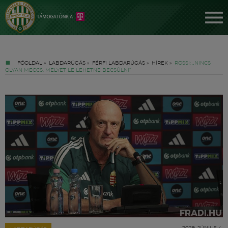
FŐOLDAL
»
LABDARÚGÁS
»
FÉRFI LABDARÚGÁS
»
HÍREK
»
ROSSI: „NINCS
OLYAN MECCS, MELYET LE LEHETNE BECSÜLNI”
Jegyek
FM YouTube +
Hírek
2026. JÚNIUS 4.