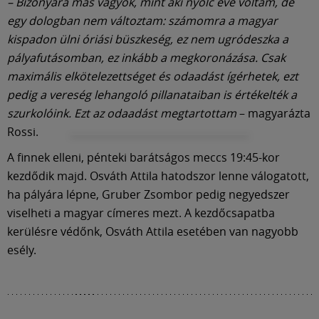
– Bizonyára más vagyok, mint aki nyolc éve voltam, de
egy dologban nem változtam: számomra a magyar
kispadon ülni óriási büszkeség, ez nem ugródeszka a
pályafutásomban, ez inkább a megkoronázása. Csak
maximális elkötelezettséget és odaadást ígérhetek, ezt
pedig a vereség lehangoló pillanataiban is értékelték a
szurkolóink. Ezt az odaadást megtartottam
– magyarázta
Rossi.
A finnek elleni, pénteki barátságos meccs 19:45-kor
kezdődik majd. Osváth Attila hatodszor lenne válogatott,
ha pályára lépne, Gruber Zsombor pedig negyedszer
viselheti a magyar címeres mezt. A kezdőcsapatba
kerülésre védőnk, Osváth Attila esetében van nagyobb
esély.