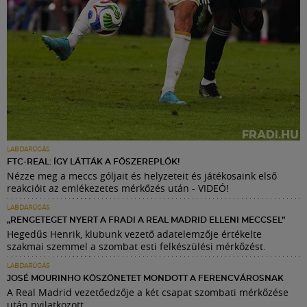
LABDARÚGÁS
FTC-REAL: ÍGY LÁTTÁK A FŐSZEREPLŐK!
Nézze meg a meccs góljait és helyzeteit és játékosaink első
reakcióit az emlékezetes mérkőzés után - VIDEÓ!
LABDARÚGÁS
„RENGETEGET NYERT A FRADI A REAL MADRID ELLENI MECCSEL”
Hegedűs Henrik, klubunk vezető adatelemzője értékelte
szakmai szemmel a szombat esti felkészülési mérkőzést.
LABDARÚGÁS
JOSÉ MOURINHO KÖSZÖNETET MONDOTT A FERENCVÁROSNAK
A Real Madrid vezetőedzője a két csapat szombati mérkőzése
után nyilatkozott.