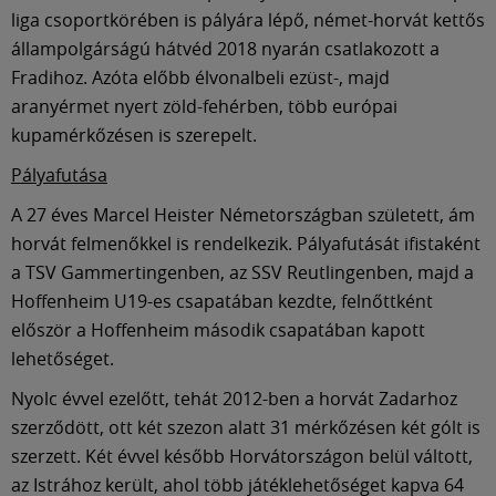
Múzeum
liga csoportkörében is pályára lépő, német-horvát kettős
állampolgárságú hátvéd 2018 nyarán csatlakozott a
English
Fradihoz. Azóta előbb élvonalbeli ezüst-, majd
aranyérmet nyert zöld-fehérben, több európai
kupamérkőzésen is szerepelt.
Pályafutása
A 27 éves Marcel Heister Németországban született, ám
horvát felmenőkkel is rendelkezik. Pályafutását ifistaként
a TSV Gammertingenben, az SSV Reutlingenben, majd a
Hoffenheim U19-es csapatában kezdte, felnőttként
először a Hoffenheim második csapatában kapott
lehetőséget.
Nyolc évvel ezelőtt, tehát 2012-ben a horvát Zadarhoz
szerződött, ott két szezon alatt 31 mérkőzésen két gólt is
szerzett. Két évvel később Horvátországon belül váltott,
az Istrához került, ahol több játéklehetőséget kapva 64