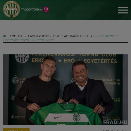
FŐOLDAL
»
LABDARÚGÁS
»
FÉRFI LABDARÚGÁS
»
HÍREK
»
SZERZŐDÉST
HOSSZABBÍTOTTUNK VÉDŐNKKEL
Jegyek
FM YouTube +
Hírek
2020. MÁRCIUS 4.