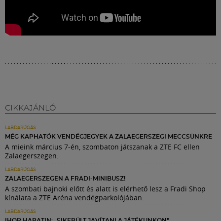
CIKKAJÁNLÓ
LABDARÚGÁS
MÉG KAPHATÓK VENDÉGJEGYEK A ZALAEGERSZEGI MECCSÜNKRE
A mieink március 7-én, szombaton játszanak a ZTE FC ellen
Zalaegerszegen.
LABDARÚGÁS
ZALAEGERSZEGEN A FRADI-MINIBUSZ!
A szombati bajnoki előtt és alatt is elérhető lesz a Fradi Shop
kínálata a ZTE Aréna vendégparkolójában.
LABDARÚGÁS
IHOR HARATIN: „SIKERÜLT JAVÍTANI A JÁTÉKUNKON”