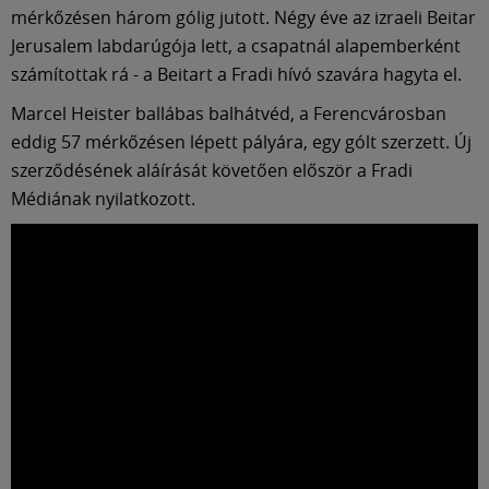
mérkőzésen három gólig jutott. Négy éve az izraeli Beitar
Jerusalem labdarúgója lett, a csapatnál alapemberként
számítottak rá - a Beitart a Fradi hívó szavára hagyta el.
Marcel Heister ballábas balhátvéd, a Ferencvárosban
eddig 57 mérkőzésen lépett pályára, egy gólt szerzett. Új
szerződésének aláírását követően először a Fradi
Médiának nyilatkozott.