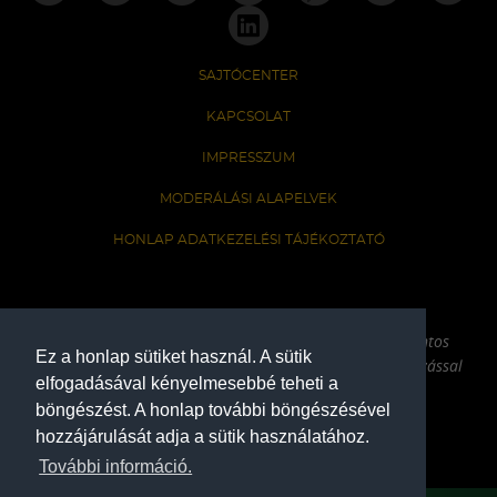
SAJTÓCENTER
KAPCSOLAT
IMPRESSZUM
MODERÁLÁSI ALAPELVEK
HONLAP ADATKEZELÉSI TÁJÉKOZTATÓ
A Ferencvárosi Torna Club hivatalos honlapja
Az oldalon található írott és képi anyagok csak a forrás pontos
Ez a honlap sütiket használ. A sütik
megjelölésével, internetes felhasználás esetén aktív hivatkozással
elfogadásával kényelmesebbé teheti a
használhatóak fel.
böngészést. A honlap további böngészésével
hozzájárulását adja a sütik használatához.
COPYRIGHT 2026
További információ.