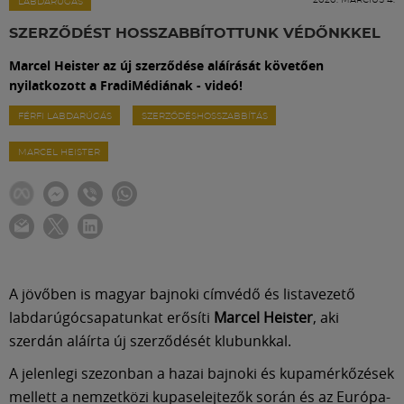
Labdarúgás
LABDARÚGÁS
SZERZŐDÉST HOSSZABBÍTOTTUNK VÉDŐNKKEL
Szakosztályok
Marcel Heister az új szerződése aláírását követően
nyilatkozott a FradiMédiának - videó!
Meccscenter
FÉRFI LABDARÚGÁS
SZERZŐDÉSHOSSZABBÍTÁS
MARCEL HEISTER
Klub
Szolgáltatások
Shop
A jövőben is magyar bajnoki címvédő és listavezető
labdarúgócsapatunkat erősíti
Marcel Heister
, aki
szerdán aláírta új szerződését klubunkkal.
Közösség
A jelenlegi szezonban a hazai bajnoki és kupamérkőzések
mellett a nemzetközi kupaselejtezők során és az Európa-