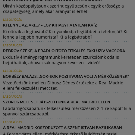
Ukrán középpályásunk szerint együttesünk egyik erőssége a
csapategység, amely akár aranyat is érhet.
LABDARÚGÁS
KI LENNE AZ, AKI…? – EGY KIHAGYHATATLAN KVÍZ
Ki öltözik a legtovább? Ki nyomkodja legtöbbet a telefonját? Ki
lenne a legjobb humorista? Ki a legbátrabb?
LABDARÚGÁS
REBROV SZÉKE, A FRADI-ÖLTÖZŐ TITKAI ÉS EXKLUZÍV VACSORA
Exkluzív élményprogramunk keretében szurkolóink oda is
bejuthattak, ahova csak nagyon kevesen - videó!
LABDARÚGÁS
BORBÉLY BALÁZS: „SOK-SOK POZITÍVUMA VOLT A MÉRKŐZÉSNEK”
Vezetőedzőnk mellett Dibusz Dénes értékelte a Real Madrid
elleni felkészülési meccset.
LABDARÚGÁS
SZOROS MECCSET JÁTSZOTTUNK A REAL MADRID ELLEN
Labdarúgócsapatunk felkészülési mérkőzésen 2-1-re kapott ki a
spanyol sztárcsapattól.
LABDARÚGÁS
A REAL MADRID KOSZORÚZOTT A SZENT ISTVÁN BAZILIKÁBAN
A Ferencváros elleni mérkőzésre érkező küldöttség tagjai