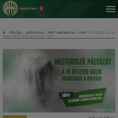
FŐOLDAL
»
LABDARÚGÁS
»
FÉRFI LABDARÚGÁS
»
HÍREK
»
TERVEZZE MEG A
FRADI KÖVETKEZŐ LEGENDÁS MEZÉT!
Jegyek
FM YouTube +
Hírek
2025. AUGUSZTUS 1.