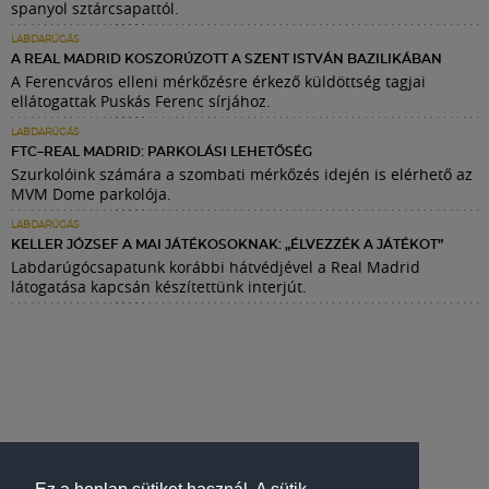
spanyol sztárcsapattól.
LABDARÚGÁS
A REAL MADRID KOSZORÚZOTT A SZENT ISTVÁN BAZILIKÁBAN
A Ferencváros elleni mérkőzésre érkező küldöttség tagjai
ellátogattak Puskás Ferenc sírjához.
LABDARÚGÁS
FTC–REAL MADRID: PARKOLÁSI LEHETŐSÉG
Szurkolóink számára a szombati mérkőzés idején is elérhető az
MVM Dome parkolója.
LABDARÚGÁS
KELLER JÓZSEF A MAI JÁTÉKOSOKNAK: „ÉLVEZZÉK A JÁTÉKOT”
Labdarúgócsapatunk korábbi hátvédjével a Real Madrid
látogatása kapcsán készítettünk interjút.