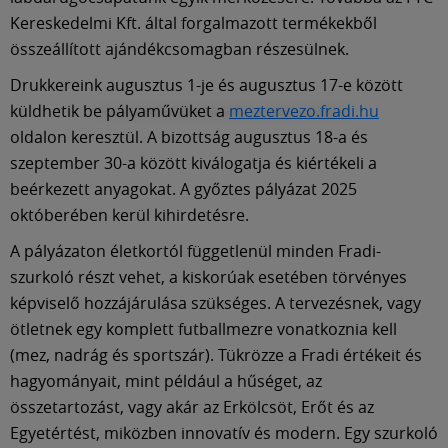
Kereskedelmi Kft. által forgalmazott termékekből
összeállított ajándékcsomagban részesülnek.
Drukkereink augusztus 1-je és augusztus 17-e között
küldhetik be pályaművüket a
meztervezo.fradi.hu
oldalon keresztül. A bizottság augusztus 18-a és
szeptember 30-a között kiválogatja és kiértékeli a
beérkezett anyagokat. A győztes pályázat 2025
októberében kerül kihirdetésre.
A pályázaton életkortól függetlenül minden Fradi-
szurkoló részt vehet, a kiskorúak esetében törvényes
képviselő hozzájárulása szükséges. A tervezésnek, vagy
ötletnek egy komplett futballmezre vonatkoznia kell
(mez, nadrág és sportszár). Tükrözze a Fradi értékeit és
hagyományait, mint például a hűséget, az
összetartozást, vagy akár az Erkölcsöt, Erőt és az
Egyetértést, miközben innovatív és modern. Egy szurkoló