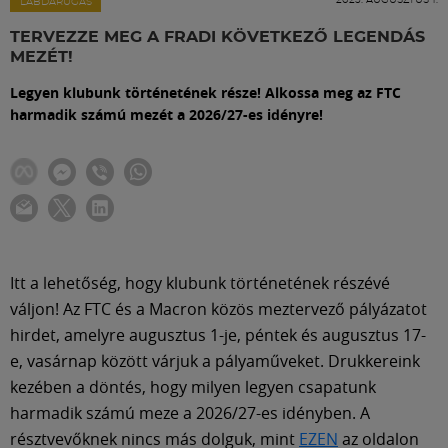
Labdarúgás
LABDARÚGÁS
TERVEZZE MEG A FRADI KÖVETKEZŐ LEGENDÁS
MEZÉT!
Szakosztályok
Legyen klubunk történetének része! Alkossa meg az FTC
harmadik számú mezét a 2026/27-es idényre!
Meccscenter
Klub
Szolgáltatások
Itt a lehetőség, hogy klubunk történetének részévé
váljon! Az FTC és a Macron közös meztervező pályázatot
Shop
hirdet, amelyre augusztus 1-je, péntek és augusztus 17-
e, vasárnap között várjuk a pályaműveket. Drukkereink
Közösség
kezében a döntés, hogy milyen legyen csapatunk
harmadik számú meze a 2026/27-es idényben. A
résztvevőknek nincs más dolguk, mint
EZEN
az oldalon