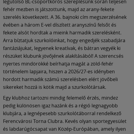
legutolsó BL-csoportkörös szereplésünk során teljesen
fehér mezben is játszottunk, majd az arany-fekete
szerelés következett. A 36. bajnoki cím megszerzésének
évében a három E-vel díszített aranyszínű felsőt és
fekete alsót hordtak a mieink harmadik szerelésként.
Arra bíztatjuk szurkolóinkat, hogy engedjék szabadjára
fantáziájukat, legyenek kreatívak, és bátran vegyék ki
részüket klubunk jövőjének alakításából! A szerencsés
nyertes mindörökké beírhatja magát a zöld-fehér
történelem lapjaira, hiszen a 2026/27-es idényben
hordott harmadik számú szerelésben elért jövőbeli
sikereket hozzá is kötik majd a szurkolótársak.
Egy klubhoz tartozni mindig felemelő érzés, mindez
pedig különösen igaz hazánk és a régió legnagyobb
klubjára, a legnépesebb szurkolótáborral rendelkező
Ferencvárosi Torna Clubra. Kevés olyan sportegyesület
és labdarúgócsapat van Közép-Európában, amely ilyen