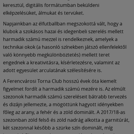
Múzeum
keresztül, digitális formátumban beküldeni
elképzelésüket, álmukat és tervüket.
English
Napjainkban az élfutballban megszokottá vált, hogy a
klubok a szokásos hazai és idegenbeli szerelés mellett
harmadik számú mezzel is rendelkeznek, amelyek a
technikai okok (a hasonló színekben játszó ellenfelektől
való könnyebb megkülönböztetés) mellett teret
engednek a kreativitásra, kísérletezésre, valamint az
adott egyesület arculatának szélesítésére is.
A Ferencvárosi Torna Club hosszú évek óta kiemelt
figyelmet fordít a harmadik számú mezére is. Az elmúlt
szezonok harmadik számú szereléseit bátrabb tervezés
és dizájn jellemezte, a mögöttünk hagyott idényekben
főleg az arany, a fehér és a zöld dominált. A 2017/18-as
szezonban zöld felső és zöld nadrág alkotta a garnitúrát,
két szezonnal később a szürke szín dominált, míg