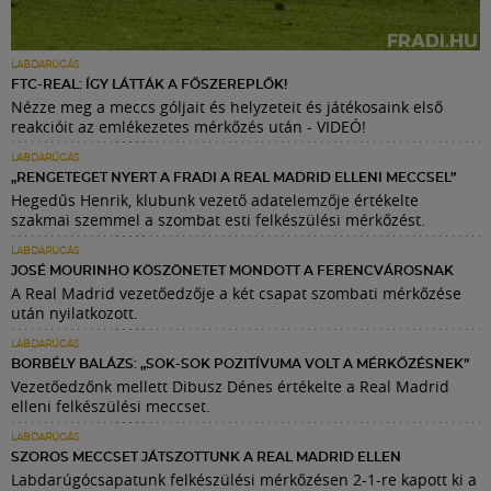
LABDARÚGÁS
FTC-REAL: ÍGY LÁTTÁK A FŐSZEREPLŐK!
Nézze meg a meccs góljait és helyzeteit és játékosaink első
reakcióit az emlékezetes mérkőzés után - VIDEÓ!
LABDARÚGÁS
„RENGETEGET NYERT A FRADI A REAL MADRID ELLENI MECCSEL”
Hegedűs Henrik, klubunk vezető adatelemzője értékelte
szakmai szemmel a szombat esti felkészülési mérkőzést.
LABDARÚGÁS
JOSÉ MOURINHO KÖSZÖNETET MONDOTT A FERENCVÁROSNAK
A Real Madrid vezetőedzője a két csapat szombati mérkőzése
után nyilatkozott.
LABDARÚGÁS
BORBÉLY BALÁZS: „SOK-SOK POZITÍVUMA VOLT A MÉRKŐZÉSNEK”
Vezetőedzőnk mellett Dibusz Dénes értékelte a Real Madrid
elleni felkészülési meccset.
LABDARÚGÁS
SZOROS MECCSET JÁTSZOTTUNK A REAL MADRID ELLEN
Labdarúgócsapatunk felkészülési mérkőzésen 2-1-re kapott ki a