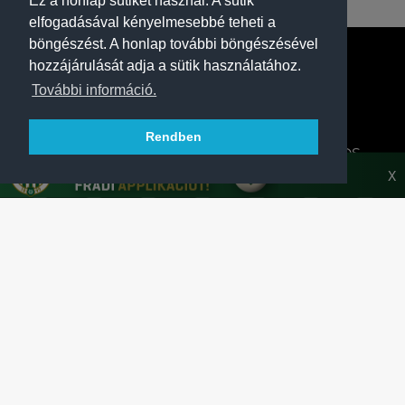
Ez a honlap sütiket használ. A sütik
elfogadásával kényelmesebbé teheti a
böngészést. A honlap további böngészésével
hozzájárulását adja a sütik használatához.
További információ.
Rendben
A FERENCVÁROSI TORNA CLUB HIVATALOS
HONLAPJA
X
SAJTÓCENTER
KAPCSOLAT
IMPRESSZUM
MODERÁLÁSI ALAPELVEK