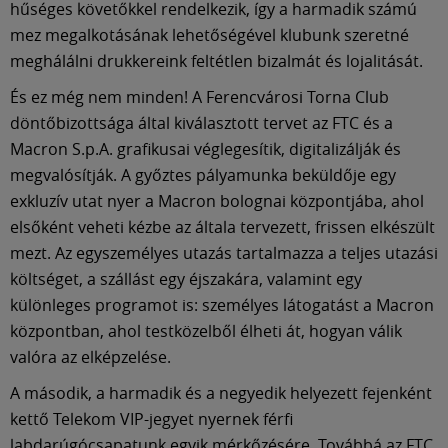
hűséges követőkkel rendelkezik, így a harmadik számú
mez megalkotásának lehetőségével klubunk szeretné
meghálálni drukkereink feltétlen bizalmát és lojalitását.
És ez még nem minden! A Ferencvárosi Torna Club
döntőbizottsága által kiválasztott tervet az FTC és a
Macron S.p.A. grafikusai véglegesítik, digitalizálják és
megvalósítják. A győztes pályamunka beküldője egy
exkluzív utat nyer a Macron bolognai központjába, ahol
elsőként veheti kézbe az általa tervezett, frissen elkészült
mezt. Az egyszemélyes utazás tartalmazza a teljes utazási
költséget, a szállást egy éjszakára, valamint egy
különleges programot is: személyes látogatást a Macron
központban, ahol testközelből élheti át, hogyan válik
valóra az elképzelése.
A második, a harmadik és a negyedik helyezett fejenként
kettő Telekom VIP-jegyet nyernek férfi
labdarúgócsapatunk egyik mérkőzésére. Továbbá az FTC