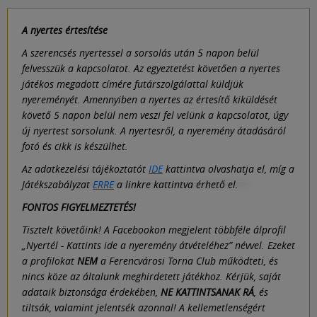
A nyertes értesítése
A szerencsés nyertessel a sorsolás után 5 napon belül
felvesszük a kapcsolatot. Az egyeztetést követően a nyertes
játékos megadott címére futárszolgálattal küldjük
nyereményét. Amennyiben a nyertes az értesítő kiküldését
követő 5 napon belül nem veszi fel velünk a kapcsolatot, úgy
új nyertest sorsolunk. A nyertesről, a nyeremény átadásáról
fotó és cikk is készülhet.
Az adatkezelési tájékoztatót
IDE
kattintva olvashatja el, míg a
Játékszabályzat
ERRE
a linkre kattintva érhető el.
FONTOS FIGYELMEZTETÉS!
Tisztelt követőink! A Facebookon megjelent többféle álprofil
„
Nyertél - Kattints ide a nyeremény átvételéhez
” névvel. Ezeket
a profilokat
NEM
a Ferencvárosi Torna Club működteti, és
nincs köze az általunk meghirdetett játékhoz. Kérjük, saját
adataik biztonsága érdekében,
NE KATTINTSANAK RÁ
, és
tiltsák, valamint jelentsék azonnal! A kellemetlenségért