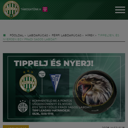
FŐOLDAL
»
LABDARÚGÁS
»
FÉRFI LABDARÚGÁS
»
HÍREK
»
TIPPELJEN, ÉS
NYERJEN EGY FRADI SASOS LABDÁT!
Jegyek
FM YouTube +
Hírek
2026. MÁJUS 16.