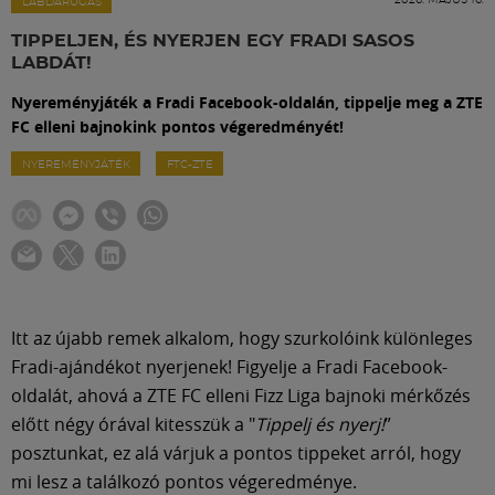
Labdarúgás
LABDARÚGÁS
TIPPELJEN, ÉS NYERJEN EGY FRADI SASOS
LABDÁT!
Szakosztályok
Nyereményjáték a Fradi Facebook-oldalán, tippelje meg a ZTE
FC elleni bajnokink pontos végeredményét!
Meccscenter
NYEREMÉNYJÁTÉK
FTC-ZTE
Klub
Szolgáltatások
Itt az újabb remek alkalom, hogy szurkolóink különleges
Shop
Fradi-ajándékot nyerjenek! Figyelje a Fradi Facebook-
oldalát, ahová a ZTE FC elleni Fizz Liga bajnoki mérkőzés
előtt négy órával kitesszük a "
Tippelj és nyerj!
”
Közösség
posztunkat, ez alá várjuk a pontos tippeket arról, hogy
mi lesz a találkozó pontos végeredménye.