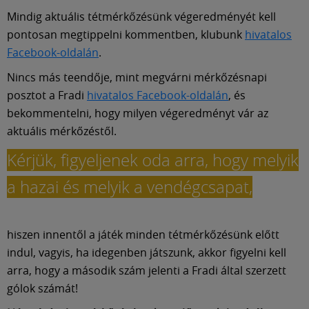
Múzeum
Mindig aktuális tétmérkőzésünk végeredményét kell
pontosan megtippelni kommentben, klubunk
hivatalos
English
Facebook-oldalán
.
Nincs más teendője, mint megvárni mérkőzésnapi
posztot a Fradi
hivatalos Facebook-oldalán
, és
bekommentelni, hogy milyen végeredményt vár az
aktuális mérkőzéstől.
Kérjük, figyeljenek oda arra, hogy melyik
a hazai és melyik a vendégcsapat,
hiszen innentől a játék minden tétmérkőzésünk előtt
indul, vagyis, ha idegenben játszunk, akkor figyelni kell
arra, hogy a második szám jelenti a Fradi által szerzett
gólok számát!