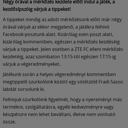
Négy órával a mérkőzés kezdete előtt indul a játék, a
kezdősípszóig várjuk a tippeket!
A tippeket mindig az adott mérkőzésünk előtt már négy
órával várjuk az ekkor megjelenő, a játékra felhívó
Facebook-posztunk alatt. Kizárólag ezen poszt alatt,
kizárólag kommentben, egészen a mérkőzés kezdéséig
várjuk a tippeket. Jelen esetben a ZTE FC elleni mérkőzés
kezdetéig, azaz szombaton 13:15-tól egészen 17:15-ig
várjuk a végeredményeket.
Játékunk során a helyes végeredményt kommentben
megtippelő szurkolóink között egy sötétzöld Fradi Sasos
labdát sorsolunk ki.
Felhívjuk szurkolóink figyelmét, hogy a nyereményt más
termékre, szolgáltatásra, egyéb kedvezményre vagy
készpénzre nem lehet beváltani, illetve nem vonható
össze.