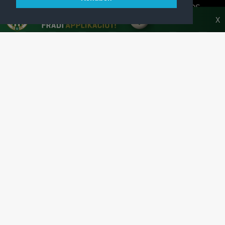
A FERENCVÁROSI TORNA CLUB HIVATALOS
HONLAPJA
X
SAJTÓCENTER
KAPCSOLAT
IMPRESSZUM
MODERÁLÁSI ALAPELVEK
HONLAP ADATKEZELÉSI TÁJÉKOZTATÓ
A Ferencvárosi Torna Club hivatalos honlapja
Az oldalon található írott és képi anyagok csak a forrás pontos
megjelölésével, internetes felhasználás esetén aktív hivatkozással
használhatóak fel.