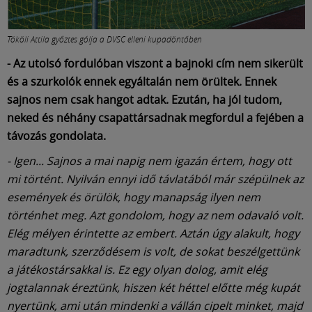
Tököli Attila győztes gólja a DVSC elleni kupadöntőben
- Az utolsó fordulóban viszont a bajnoki cím nem sikerült
és a szurkolók ennek egyáltalán nem örültek. Ennek
sajnos nem csak hangot adtak. Ezután, ha jól tudom,
neked és néhány csapattársadnak megfordul a fejében a
távozás gondolata.
- Igen... Sajnos a mai napig nem igazán értem, hogy ott
mi történt. Nyilván ennyi idő távlatából már szépülnek az
események és örülök, hogy manapság ilyen nem
történhet meg. Azt gondolom, hogy az nem odavaló volt.
Elég mélyen érintette az embert. Aztán úgy alakult, hogy
maradtunk, szerződésem is volt, de sokat beszélgettünk
a játékostársakkal is. Ez egy olyan dolog, amit elég
jogtalannak éreztünk, hiszen két héttel előtte még kupát
nyertünk, ami után mindenki a vállán cipelt minket, majd