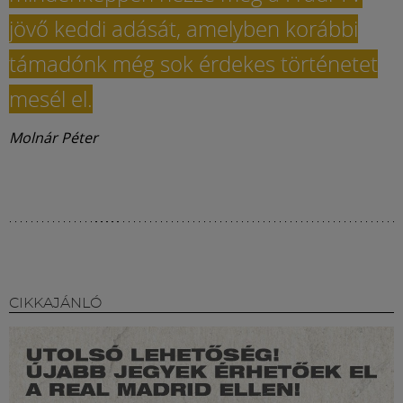
jövő keddi adását, amelyben korábbi
támadónk még sok érdekes történetet
mesél el.
Molnár Péter
CIKKAJÁNLÓ