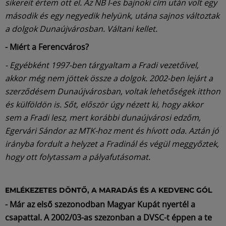
sikereit értem ott el. Az NB I-es bajnoki cím után volt egy
második és egy negyedik helyünk, utána sajnos változtak
a dolgok Dunaújvárosban. Váltani kellet.
- Miért a Ferencváros?
- Egyébként 1997-ben tárgyaltam a Fradi vezetőivel,
akkor még nem jöttek össze a dolgok. 2002-ben lejárt a
szerződésem Dunaújvárosban, voltak lehetőségek itthon
és külföldön is. Sőt, először úgy nézett ki, hogy akkor
sem a Fradi lesz, mert korábbi dunaújvárosi edzőm,
Egervári Sándor az MTK-hoz ment és hívott oda. Aztán jó
irányba fordult a helyzet a Fradinál és végül meggyőztek,
hogy ott folytassam a pályafutásomat.
EMLÉKEZETES DÖNTŐ, A MARADÁS ÉS A KEDVENC GÓL
- Már az első szezonodban Magyar Kupát nyertél a
csapattal. A 2002/03-as szezonban a DVSC-t éppen a te