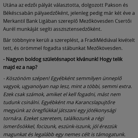
Utána az edzői pályát választotta, dolgozott Pakson és
Békéscsabán pályaedzőként, jelenleg pedig már két éve a
Merkantil Bank Ligában szereplő Mezőkövesden Csertői
Aurél munkáját segíti asszisztensedzőként.
Bár többnyire kerüli a szereplést, a FradiMédiával kivételt
tett, és örömmel fogadta stábunkat Mezőkövesden.
- Nagyon boldog születésnapot kívánunk! Hogy telik
majd ez a nap?
- Köszönöm szépen! Egyébként semmilyen ünneplő
vagyok, ugyanolyan nap lesz, mint a többi, semmi extra.
Ezek csak számok, amiket el kell fogadni, mást nem
tudunk csinálni. Egyébként ma Karancslapujtőre
megyünk az öregfiúkkal játszani egy jótékonysági
tornára. Ezeket szeretem, találkozunk a régi
ismerősökkel, focizunk, eszünk-iszunk, jól érezzük
magunkat és legalább egy nemes célt is támogatunk.