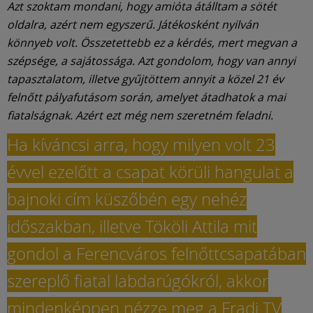
Azt szoktam mondani, hogy amióta átálltam a sötét
oldalra, azért nem egyszerű. Játékosként nyilván
könnyeb volt. Összetettebb ez a kérdés, mert megvan a
szépsége, a sajátossága. Azt gondolom, hogy van annyi
tapasztalatom, illetve gyűjtöttem annyit a közel 21 év
felnőtt pályafutásom során, amelyet átadhatok a mai
fiatalságnak. Azért ezt még nem szeretném feladni.
Ha kíváncsi arra, hogy milyen volt 23
évvel ezelőtt a csapat körüli hangulat a
bajnoki cím küszőbén egy nehéz
időszakban, illetve Tököli Attila mit
gondol a Ferencváros felnőttcsapatában
szereplő fiatal labdarúgókról, akkor
mindenképpen nézze meg a Fradi TV