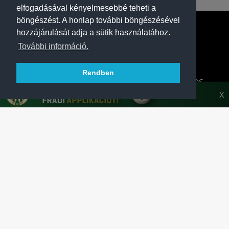
elfogadásával kényelmesebbé teheti a
böngészést. A honlap további böngészésével
hozzájárulását adja a sütik használatához.
További információ.
Rendben
A FERENCVÁROSI TORNA CLUB HIVATALOS
HONLAPJA
X
SAJTÓCENTER
KAPCSOLAT
IMPRESSZUM
MODERÁLÁSI ALAPELVEK