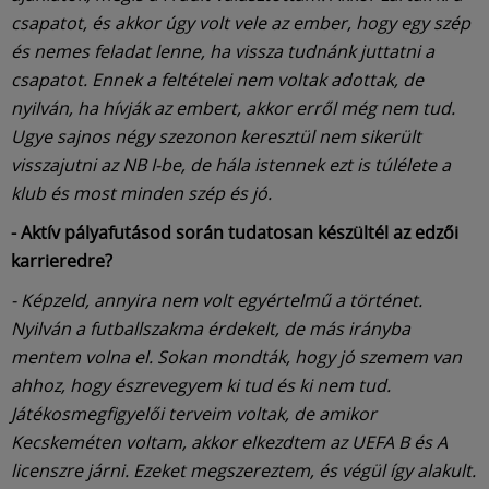
csapatot, és akkor úgy volt vele az ember, hogy egy szép
és nemes feladat lenne, ha vissza tudnánk juttatni a
csapatot. Ennek a feltételei nem voltak adottak, de
nyilván, ha hívják az embert, akkor erről még nem tud.
Ugye sajnos négy szezonon keresztül nem sikerült
visszajutni az NB I-be, de hála istennek ezt is túlélete a
klub és most minden szép és jó.
- Aktív pályafutásod során tudatosan készültél az edzői
karrieredre?
- Képzeld, annyira nem volt egyértelmű a történet.
Nyilván a futballszakma érdekelt, de más irányba
mentem volna el. Sokan mondták, hogy jó szemem van
ahhoz, hogy észrevegyem ki tud és ki nem tud.
Játékosmegfigyelői terveim voltak, de amikor
Kecskeméten voltam, akkor elkezdtem az UEFA B és A
licenszre járni. Ezeket megszereztem, és végül így alakult.