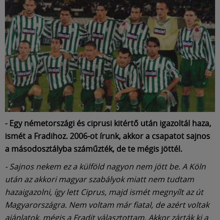
- Egy németországi és ciprusi kitértő után igazoltál haza,
ismét a Fradihoz. 2006-ot írunk, akkor a csapatot sajnos
a másodosztályba száműzték, de te mégis jöttél.
- Sajnos nekem ez a külföld nagyon nem jött be. A Köln
után az akkori magyar szabályok miatt nem tudtam
hazaigazolni, így lett Ciprus, majd ismét megnyílt az út
Magyarországra. Nem voltam már fiatal, de azért voltak
ajánlatok, mégis a Fradit választottam. Akkor zárták ki a