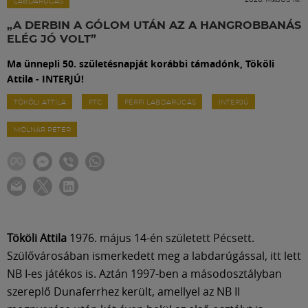
Labdarúgás
LABDARÚGÁS
„A DERBIN A GÓLOM UTÁN AZ A HANGROBBANÁS
ELÉG JÓ VOLT”
Szakosztályok
Ma ünnepli 50. születésnapját korábbi támadónk, Tököli
Attila - INTERJÚ!
Meccscenter
TÖKÖLI ATTILA
FTC
FÉRFI LABDARÚGÁS
INTERJÚ
MOLNÁR PÉTER
Klub
Szolgáltatások
Shop
Tököli Attila
1976. május 14-én született Pécsett.
Szülővárosában ismerkedett meg a labdarúgással, itt lett
Közösség
NB I-es játékos is. Aztán 1997-ben a másodosztályban
szereplő Dunaferrhez került, amellyel az NB II