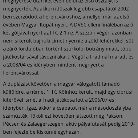
Múzeum
megnyerése után két éven belül az első osztályt is
megnyerték. Az akkori időszak legjobb csapatától 2002-
ben szerződött a Ferencvároshoz, amellyel már az első
English
évében Magyar Kupát nyert. A DVSC elleni fináléban az ő
két góljával nyert az FTC 2-1-re. A szezon végén azonban
nem sikerült bajnoki címet nyernie a zöld-fehérekkel, sőt,
a záró fordulóban történt szurkolói botrány miatt, több
játékostársával távozni akart. Végül a Fradinál maradt és
a 2003/04-es idényben mindent megnyert a
Ferencvárossal.
A duplázást követően a magyar válogatott támadó
külföldre, a német 1. FC Kölnhöz került, majd egy ciprusi
kitérővel ismét a Fradi játékosa lett a 2006/07-es
idényben, igaz, akkor a csapatot már a másodosztályba
száműzték. Tököli ezt követően játszott még Pakson,
Pécsen és Zalaegerszegen, aktív pályafutását pedig 2019-
ben fejezte be Kiskunfélegyházán.