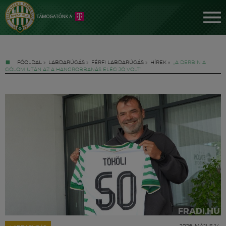
FŐOLDAL
»
LABDARÚGÁS
»
FÉRFI LABDARÚGÁS
»
HÍREK
»
„A DERBIN A
GÓLOM UTÁN AZ A HANGROBBANÁS ELÉG JÓ VOLT”
Jegyek
FM YouTube +
Hírek
2026. MÁJUS 14.