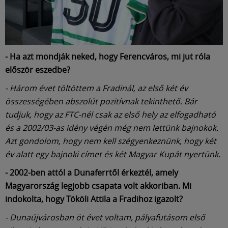
- Ha azt mondják neked, hogy Ferencváros, mi jut róla
először eszedbe?
- Három évet töltöttem a Fradinál, az első két év
összességében abszolút pozitívnak tekinthető. Bár
tudjuk, hogy az FTC-nél csak az első hely az elfogadható
és a 2002/03-as idény végén még nem lettünk bajnokok.
Azt gondolom, hogy nem kell szégyenkeznünk, hogy két
év alatt egy bajnoki címet és két Magyar Kupát nyertünk.
- 2002-ben attól a Dunaferrtől érkeztél, amely
Magyarország legjobb csapata volt akkoriban. Mi
indokolta, hogy Tököli Attila a Fradihoz igazolt?
- Dunaújvárosban öt évet voltam, pályafutásom első