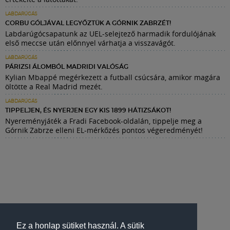
LABDARÚGÁS
CORBU GÓLJÁVAL LEGYŐZTÜK A GÓRNIK ZABRZÉT!
Labdarúgócsapatunk az UEL-selejtező harmadik fordulójának
első meccse után előnnyel várhatja a visszavágót.
LABDARÚGÁS
PÁRIZSI ÁLOMBÓL MADRIDI VALÓSÁG
Kylian Mbappé megérkezett a futball csúcsára, amikor magára
öltötte a Real Madrid mezét.
LABDARÚGÁS
TIPPELJEN, ÉS NYERJEN EGY KIS 1899 HÁTIZSÁKOT!
Nyereményjáték a Fradi Facebook-oldalán, tippelje meg a
Górnik Zabrze elleni EL-mérkőzés pontos végeredményét!
Ez a honlap sütiket használ. A sütik