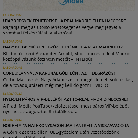
LABDARÚGÁS
ÚJABB JEGYEK ÉRHETŐEK EL A REAL MADRID ELLENI MECCSRE
Ragadja meg az utolsó lehetőséget és vegye meg jegyét a
szombati felkészülési találkozóra!
LABDARÚGÁS
NABY KEITA: MIÉRT NE GYŐZHETNÉNK LE A REAL MADRIDOT?
BL-döntő, Trent Alexander-Arnold, Mourinho és a Real Madrid –
középpályásunk őszintén mesélt – INTERJÚ!
LABDARÚGÁS
CORBU: „ANNÁL A KAPUNÁL GÓLT LŐNI, AZ HIDEGRÁZÓS!"
Corbu Máriusz és Nagy Ádám szerint megérdemelt volt a siker,
de a továbbjutásért még meg kell dolgozni – VIDEÓ
LABDARÚGÁS
NYERJEN PÁROS VIP-BELÉPŐT AZ FTC–REAL MADRID MECCSRE!
A Fradi Média YouTube+-előfizetéssel most páros VIP-belépőt
nyerhet az augusztus 8-i találkozóra.
LABDARÚGÁS
BORBÉLY: "A HATÉKONYSÁGON JAVÍTANI KELL A VISSZAVÁGÓRA"
A Górnik Zabrze elleni UEL-győzelem után vezetőedzőnk
értékelte a látottakat.