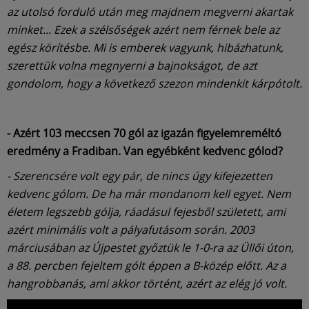
az utolsó forduló után meg majdnem megverni akartak
minket... Ezek a szélsőségek azért nem férnek bele az
egész körítésbe. Mi is emberek vagyunk, hibázhatunk,
szerettük volna megnyerni a bajnokságot, de azt
gondolom, hogy a következő szezon mindenkit kárpótolt.
- Azért 103 meccsen 70 gól az igazán figyelemreméltó
eredmény a Fradiban. Van egyébként kedvenc gólod?
- Szerencsére volt egy pár, de nincs úgy kifejezetten
kedvenc gólom. De ha már mondanom kell egyet. Nem
életem legszebb gólja, ráadásul fejesből született, ami
azért minimális volt a pályafutásom során. 2003
márciusában az Újpestet győztük le 1-0-ra az Üllői úton,
a 88. percben fejeltem gólt éppen a B-közép előtt. Az a
hangrobbanás, ami akkor történt, azért az elég jó volt.