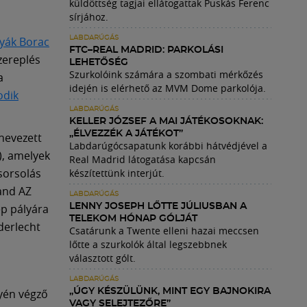
küldöttség tagjai ellátogattak Puskás Ferenc
sírjához.
yák Borac
LABDARÚGÁS
FTC–REAL MADRID: PARKOLÁSI
zereplés
LEHETŐSÉG
Szurkolóink számára a szombati mérkőzés
a
idején is elérhető az MVM Dome parkolója.
dik
LABDARÚGÁS
KELLER JÓZSEF A MAI JÁTÉKOSOKNAK:
„ÉLVEZZÉK A JÁTÉKOT”
ynevezett
Labdarúgócsapatunk korábbi hátvédjével a
), amelyek
Real Madrid látogatása kapcsán
sorsolás
készítettünk interjút.
and AZ
LABDARÚGÁS
ép pályára
LENNY JOSEPH LŐTTE JÚLIUSBAN A
TELEKOM HÓNAP GÓLJÁT
derlecht
Csatárunk a Twente elleni hazai meccsen
lőtte a szurkolók által legszebbnek
választott gólt.
LABDARÚGÁS
lyén végző
„ÚGY KÉSZÜLÜNK, MINT EGY BAJNOKIRA
VAGY SELEJTEZŐRE”