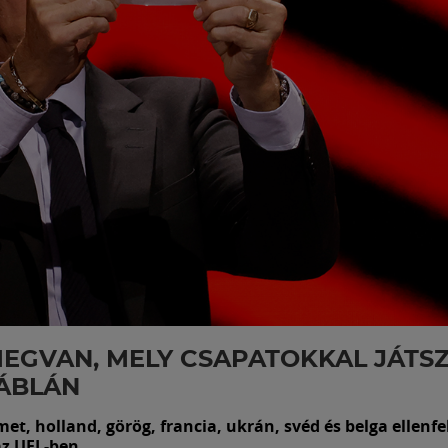
MEGVAN, MELY CSAPATOKKAL JÁTS
ÁBLÁN
et, holland, görög, francia, ukrán, svéd és belga ellenfe
z UEL-ben.