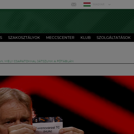
MAGYAR
S
SZAKOSZTÁLYOK
MECCSCENTER
KLUB
SZOLGÁLTATÁSOK
AN, MELY CSAPATOKKAL JÁTSZUNK A FŐTÁBLÁN