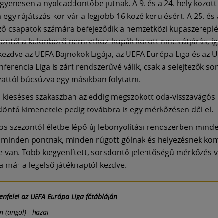
gyenesen a nyolcaddöntőbe jutnak. A 9. és a 24. hely között
egy rájátszás-kör vár a legjobb 16 közé kerülésért. A 25. és 
ző csapatok számára befejeződik a nemzetközi kupaszereplé
ezontól a különböző nemzetközi kupák között nincs átjárás, íg
 kezdve az UEFA Bajnokok Ligája, az UEFA Európa Liga és az 
erencia Liga is zárt rendszerűvé válik, csak a selejtezők so
zattól búcsúzva egy másikban folytatni.
 kieséses szakaszban az eddig megszokott oda-visszavágós
 döntő kimenetele pedig továbbra is egy mérkőzésen dől el.
ös szezontól életbe lépő új lebonyolítási rendszerben mind
 minden pontnak, minden rúgott gólnak és helyezésnek ko
e van. Több kiegyenlített, sorsdöntő jelentőségű mérkőzés v
a már a legelső játéknaptól kezdve.
lenfelei az UEFA Európa Liga főtábláján
 (angol) - hazai