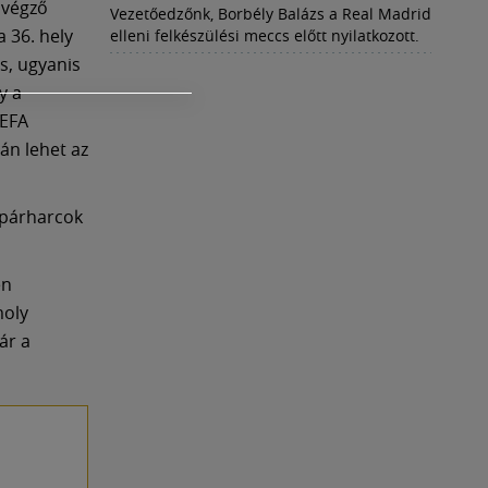
 végző
Vezetőedzőnk, Borbély Balázs a Real Madrid
a 36. hely
elleni felkészülési meccs előtt nyilatkozott.
s, ugyanis
y a
UEFA
rán lehet az
 párharcok
en
moly
ár a