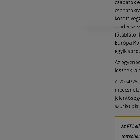
csapatok e
csapatokra 
között vég
az idei sz
főtáblától
Európa Konf
egyik soro
Az egyenes
lesznek, a
A 2024/25-
meccsnek,
jelentőség
szurkolókr
Az FTC el
Tottenham