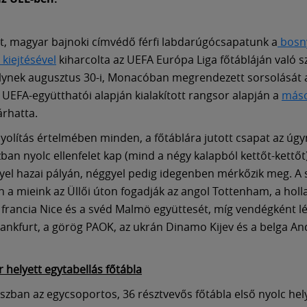
t, magyar bajnoki címvédő férfi labdarúgócsapatunk a
bosn
 kiejtésével
kiharcolta az UEFA Európa Liga főtábláján való s
lynek augusztus 30-i, Monacóban megrendezett sorsolását 
 UEFA-együtthatói alapján kialakított rangsor alapján a
máso
rhatta.
nyolítás értelmében minden, a főtáblára jutott csapat az úg
zban nyolc ellenfelet kap (mind a négy kalapból kettőt-kettőt
yel hazai pályán, néggyel pedig idegenben mérkőzik meg. A 
 a mieink az Üllői úton fogadják az angol Tottenham, a holl
 francia Nice és a svéd Malmö együttesét, míg vendégként l
ankfurt, a görög PAOK, az ukrán Dinamo Kijev és a belga An
 helyett egytabellás főtábla
aszban az egycsoportos, 36 résztvevős főtábla első nyolc he