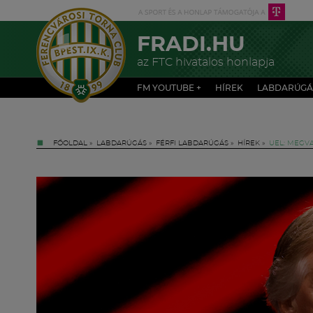
FRADI.HU
az FTC hivatalos honlapja
FM YOUTUBE +
HÍREK
LABDARÚGÁ
FŐOLDAL
»
LABDARÚGÁS
»
FÉRFI LABDARÚGÁS
»
HÍREK
»
UEL: MEGV