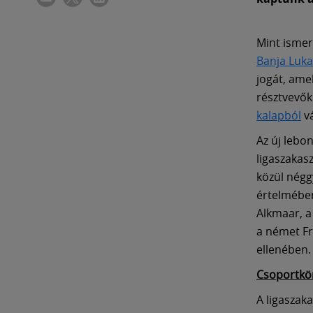
Mint ismer
Banja Luka
jogát, ame
résztvevők
kalapból
vá
Az új lebo
ligaszakas
közül négg
értelmében
Alkmaar, a
a német Fr
ellenében.
Csoportkör
A ligaszak