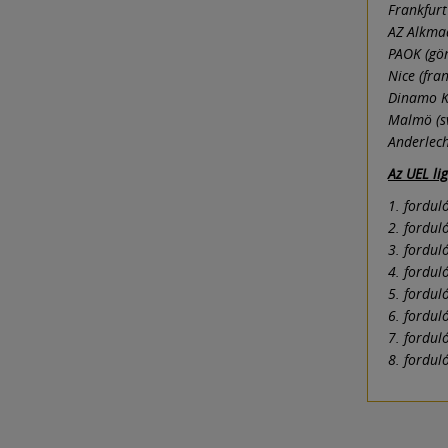
Frankfurt
AZ Alkmaa
PAOK (gör
Nice (fran
Dinamo Ki
Malmö (sv
Anderlech
Az UEL li
1. fordul
2. fordul
3. fordul
4. fordul
5. fordul
6. fordul
7. fordul
8. fordul