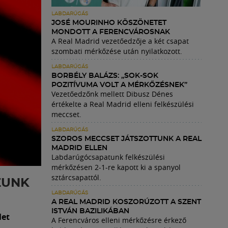
LABDARÚGÁS
JOSÉ MOURINHO KÖSZÖNETET
MONDOTT A FERENCVÁROSNAK
A Real Madrid vezetőedzője a két csapat
szombati mérkőzése után nyilatkozott.
LABDARÚGÁS
BORBÉLY BALÁZS: „SOK-SOK
POZITÍVUMA VOLT A MÉRKŐZÉSNEK”
Vezetőedzőnk mellett Dibusz Dénes
értékelte a Real Madrid elleni felkészülési
meccset.
LABDARÚGÁS
SZOROS MECCSET JÁTSZOTTUNK A REAL
MADRID ELLEN
Labdarúgócsapatunk felkészülési
mérkőzésen 2-1-re kapott ki a spanyol
sztárcsapattól.
ZUNK
LABDARÚGÁS
A REAL MADRID KOSZORÚZOTT A SZENT
ISTVÁN BAZILIKÁBAN
let
A Ferencváros elleni mérkőzésre érkező