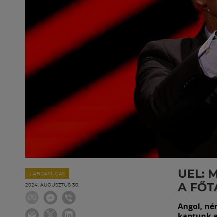
UEL: 
LABDARÚGÁS
A FŐT
2024. AUGUSZTUS 30.
Angol, ném
kaptunk a