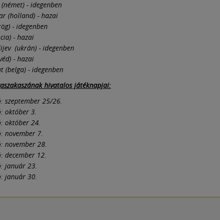
 (német) - idegenben
r (holland) - hazai
ög) - idegenben
cia) - hazai
jev (ukrán) - idegenben
éd) - hazai
t (belga) - idegenben
gaszakaszának hivatalos játéknapjai:
ó: szeptember 25/26.
ó: október 3.
ó: október 24.
ó: november 7.
ó: november 28.
ó: december 12.
ó: január 23.
ó: január 30.