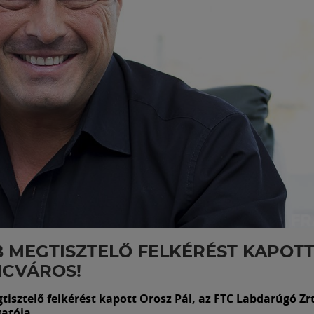
 MEGTISZTELŐ FELKÉRÉST KAPOTT
NCVÁROS!
isztelő felkérést kapott Orosz Pál, az FTC Labdarúgó Zrt
gatója.