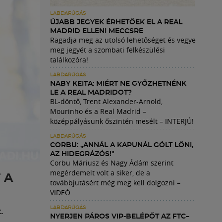
LABDARÚGÁS
ÚJABB JEGYEK ÉRHETŐEK EL A REAL
MADRID ELLENI MECCSRE
Ragadja meg az utolsó lehetőséget és vegye
meg jegyét a szombati felkészülési
találkozóra!
LABDARÚGÁS
NABY KEITA: MIÉRT NE GYŐZHETNÉNK
LE A REAL MADRIDOT?
BL-döntő, Trent Alexander-Arnold,
Mourinho és a Real Madrid –
középpályásunk őszintén mesélt – INTERJÚ!
LABDARÚGÁS
CORBU: „ANNÁL A KAPUNÁL GÓLT LŐNI,
AZ HIDEGRÁZÓS!"
Corbu Máriusz és Nagy Ádám szerint
megérdemelt volt a siker, de a
 A
továbbjutásért még meg kell dolgozni –
VIDEÓ
LABDARÚGÁS
.
NYERJEN PÁROS VIP-BELÉPŐT AZ FTC–