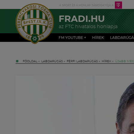
FRADI.HU
az FTC hivatalos honlapja
FM YOUTUBE +
HÍREK
LABDARÚGÁ
FŐOLDAL
»
LABDARÚGÁS
»
FÉRFI LABDARÚGÁS
»
HÍREK
»
ÚJABB MEG