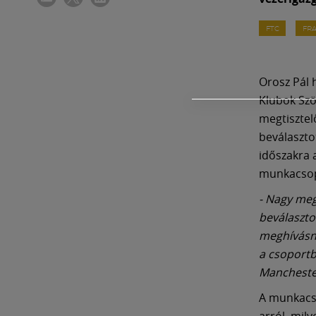
FTC
FRA
Orosz Pál 
Klubok Sz
megtisztelő
beválaszto
időszakra 
munkacsop
- Nagy meg
beválaszto
meghívásna
a csoportb
Manchester
A munkacso
arról, mil