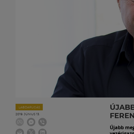
ÚJABB
LABDARÚGÁS
FERE
2019. JÚNIUS 13.
Újabb megt
vezérigaz