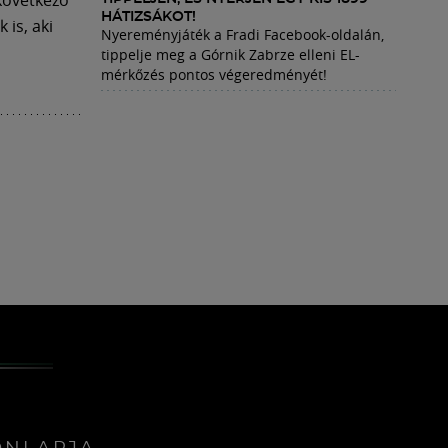
HÁTIZSÁKOT!
is, aki
Nyereményjáték a Fradi Facebook-oldalán,
tippelje meg a Górnik Zabrze elleni EL-
mérkőzés pontos végeredményét!