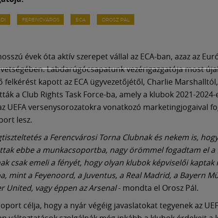
DI
FERENCVÁROS
ECA
OROSZ PÁL
hosszú évek óta aktív szerepet vállal az ECA-ban, azaz az Eur
övetségében. Labdarúgócsapatunk vezérigazgatója most új
 felkérést kapott az ECA ügyvezetőjétől, Charlie Marshalltól,
tták a Club Rights Task Force-ba, amely a klubok 2021-2024-
az UEFA versenysorozatokra vonatkozó marketingjogaival fo
ort lesz.
tiszteltetés a Ferencvárosi Torna Clubnak és nekem is, hog
ttak ebbe a munkacsoportba, nagy örömmel fogadtam el a f
k csak emeli a fényét, hogy olyan klubok képviselői kaptak
a, mint a Feyenoord, a Juventus, a Real Madrid, a Bayern M
 United, vagy éppen az Arsenal
- mondta el Orosz Pál.
port célja, hogy a nyár végéig javaslatokat tegyenek az UE
yen változtatások szolgálnák még inkább a klubok érdekeit a