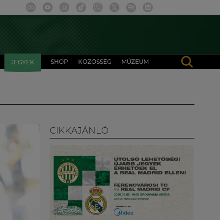
SHOP
KÖZÖSSÉG
MÚZEUM
JEGYEK
CIKKAJÁNLÓ