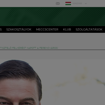
MAGYAR
S
SZAKOSZTÁLYOK
MECCSCENTER
KLUB
SZOLGÁLTATÁSOK
TISZTELŐ FELKÉRÉST KAPOTT A FERENCVÁROS!