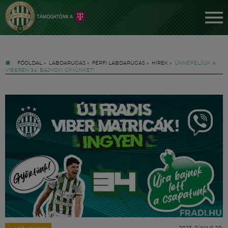
FŐOLDAL
»
LABDARÚGÁS
»
FÉRFI LABDARÚGÁS
»
HÍREK
»
ÜNNEPELJÜK A
VIBEREN 34. BAJNOKI CÍMÜNKET!
Jegyek
FM YouTube +
Hírek
2023. JÚNIUS 20.