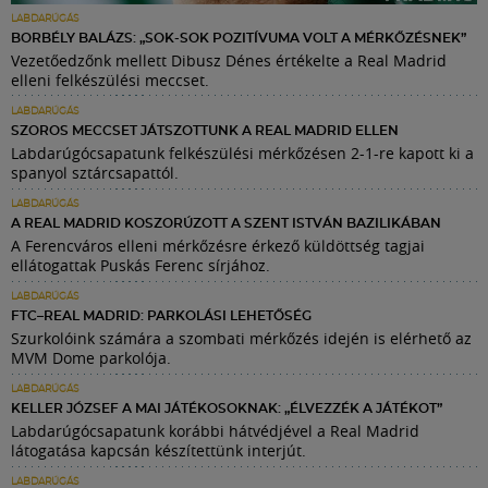
LABDARÚGÁS
BORBÉLY BALÁZS: „SOK-SOK POZITÍVUMA VOLT A MÉRKŐZÉSNEK”
Vezetőedzőnk mellett Dibusz Dénes értékelte a Real Madrid
elleni felkészülési meccset.
LABDARÚGÁS
SZOROS MECCSET JÁTSZOTTUNK A REAL MADRID ELLEN
Labdarúgócsapatunk felkészülési mérkőzésen 2-1-re kapott ki a
spanyol sztárcsapattól.
LABDARÚGÁS
A REAL MADRID KOSZORÚZOTT A SZENT ISTVÁN BAZILIKÁBAN
A Ferencváros elleni mérkőzésre érkező küldöttség tagjai
ellátogattak Puskás Ferenc sírjához.
LABDARÚGÁS
FTC–REAL MADRID: PARKOLÁSI LEHETŐSÉG
Szurkolóink számára a szombati mérkőzés idején is elérhető az
MVM Dome parkolója.
LABDARÚGÁS
KELLER JÓZSEF A MAI JÁTÉKOSOKNAK: „ÉLVEZZÉK A JÁTÉKOT”
Labdarúgócsapatunk korábbi hátvédjével a Real Madrid
látogatása kapcsán készítettünk interjút.
LABDARÚGÁS