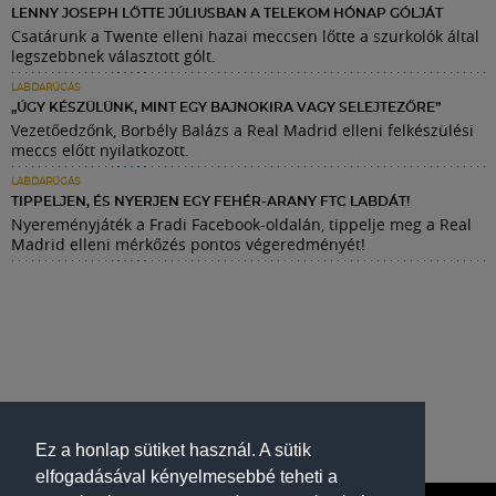
LENNY JOSEPH LŐTTE JÚLIUSBAN A TELEKOM HÓNAP GÓLJÁT
Csatárunk a Twente elleni hazai meccsen lőtte a szurkolók által
legszebbnek választott gólt.
LABDARÚGÁS
„ÚGY KÉSZÜLÜNK, MINT EGY BAJNOKIRA VAGY SELEJTEZŐRE”
Vezetőedzőnk, Borbély Balázs a Real Madrid elleni felkészülési
meccs előtt nyilatkozott.
LABDARÚGÁS
TIPPELJEN, ÉS NYERJEN EGY FEHÉR-ARANY FTC LABDÁT!
Nyereményjáték a Fradi Facebook-oldalán, tippelje meg a Real
Madrid elleni mérkőzés pontos végeredményét!
Ez a honlap sütiket használ. A sütik
elfogadásával kényelmesebbé teheti a