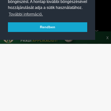
böngészést. A honlap további böngészésével
hozzájárulását adja a sütik használatához.
További információ.
Rendben
A FERENCVÁROSI TORNA CLUB HIVATALOS
HONLAPJA
X
SAJTÓCENTER
KAPCSOLAT
IMPRESSZUM
MODERÁLÁSI ALAPELVEK
HONLAP ADATKEZELÉSI TÁJÉKOZTATÓ