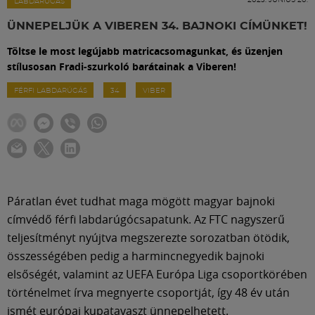
Labdarúgás
LABDARÚGÁS
ÜNNEPELJÜK A VIBEREN 34. BAJNOKI CÍMÜNKET!
Szakosztályok
Töltse le most legújabb matricacsomagunkat, és üzenjen
stílusosan Fradi-szurkoló barátainak a Viberen!
Meccscenter
FÉRFI LABDARÚGÁS
34
VIBER
Klub
Szolgáltatások
Páratlan évet tudhat maga mögött magyar bajnoki
címvédő férfi labdarúgócsapatunk. Az FTC nagyszerű
Shop
teljesítményt nyújtva megszerezte sorozatban ötödik,
összességében pedig a harmincnegyedik bajnoki
Közösség
elsőségét, valamint az UEFA Európa Liga csoportkörében
történelmet írva megnyerte csoportját, így 48 év után
ismét európai kupatavaszt ünnepelhetett.