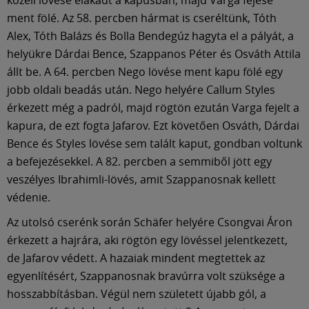
ment fölé. Az 58. percben hármat is cseréltünk, Tóth
Alex, Tóth Balázs és Bolla Bendegúz hagyta el a pályát, a
helyükre Dárdai Bence, Szappanos Péter és Osváth Attila
állt be. A 64. percben Nego lövése ment kapu fölé egy
jobb oldali beadás után. Nego helyére Callum Styles
érkezett még a padról, majd rögtön ezután Varga fejelt a
kapura, de ezt fogta Jafarov. Ezt követően Osváth, Dárdai
Bence és Styles lövése sem talált kaput, gondban voltunk
a befejezésekkel. A 82. percben a semmiből jött egy
veszélyes Ibrahimli-lövés, amit Szappanosnak kellett
védenie.
Az utolsó cserénk során Schäfer helyére Csongvai Áron
érkezett a hajrára, aki rögtön egy lövéssel jelentkezett,
de Jafarov védett. A hazaiak mindent megtettek az
egyenlítésért, Szappanosnak bravúrra volt szüksége a
hosszabbításban. Végül nem született újabb gól, a