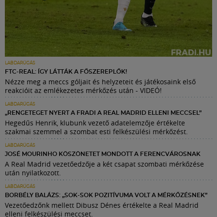
LABDARÚGÁS
FTC-REAL: ÍGY LÁTTÁK A FŐSZEREPLŐK!
Nézze meg a meccs góljait és helyzeteit és játékosaink első
reakcióit az emlékezetes mérkőzés után - VIDEÓ!
LABDARÚGÁS
„RENGETEGET NYERT A FRADI A REAL MADRID ELLENI MECCSEL”
Hegedűs Henrik, klubunk vezető adatelemzője értékelte
szakmai szemmel a szombat esti felkészülési mérkőzést.
LABDARÚGÁS
JOSÉ MOURINHO KÖSZÖNETET MONDOTT A FERENCVÁROSNAK
A Real Madrid vezetőedzője a két csapat szombati mérkőzése
után nyilatkozott.
LABDARÚGÁS
BORBÉLY BALÁZS: „SOK-SOK POZITÍVUMA VOLT A MÉRKŐZÉSNEK”
Vezetőedzőnk mellett Dibusz Dénes értékelte a Real Madrid
elleni felkészülési meccset.