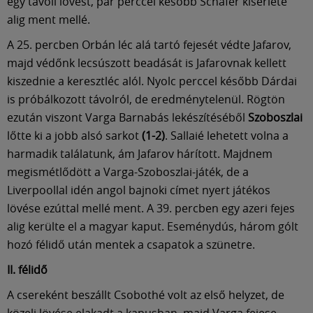
egy távoli lövést, pár perccel később Schäfer kísérlete
alig ment mellé.
A 25. percben Orbán léc alá tartó fejesét védte Jafarov,
majd védőnk lecsúszott beadását is Jafarovnak kellett
kiszednie a keresztléc alól. Nyolc perccel később Dárdai
is próbálkozott távolról, de eredménytelenül. Rögtön
ezután viszont Varga Barnabás lekészítéséből
Szoboszlai
lőtte ki a jobb alsó sarkot
(1-2)
. Sallaié lehetett volna a
harmadik találatunk, ám Jafarov hárított. Majdnem
megismétlődött a Varga-Szoboszlai-játék, de a
Liverpoollal idén angol bajnoki címet nyert játékos
lövése ezúttal mellé ment. A 39. percben egy azeri fejes
alig kerülte el a magyar kaput. Eseménydús, három gólt
hozó félidő után mentek a csapatok a szünetre.
II. félidő
A csereként beszállt Csobothé volt az első helyzet, de
közeli lövése elakadt a kapusban, majd Varga fejese