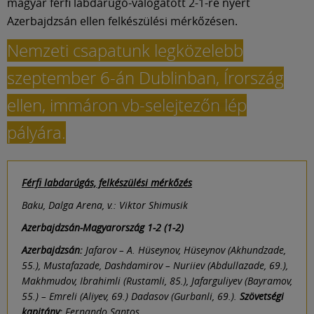
magyar férfi labdarúgó-válogatott 2-1-re nyert
Azerbajdzsán ellen felkészülési mérkőzésen.
Nemzeti csapatunk legközelebb
szeptember 6-án Dublinban, Írország
ellen, immáron vb-selejtezőn lép
pályára.
Férfi labdarúgás, felkészülési mérkőzés
Baku, Dalga Arena, v.: Viktor Shimusik
Azerbajdzsán-Magyarország 1-2 (1-2)
Azerbajdzsán:
Jafarov – A. Hüseynov, Hüseynov (Akhundzade,
55.), Mustafazade, Dashdamirov – Nuriiev (Abdullazade, 69.),
Makhmudov, Ibrahimli (Rustamli, 85.), Jafarguliyev (Bayramov,
55.) – Emreli (Aliyev, 69.) Dadasov (Gurbanli, 69.).
Szövetségi
kapitány:
Fernando Santos