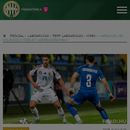
FŐOLDAL
»
LABDARÚGÁS
»
FÉRFI LABDARÚGÁS
»
HÍREK
»
VARGA GÓL- ÉS
GÓLPASSZ, GYŐZELEM AZERBAJDZSÁNBAN
Jegyek
FM YouTube +
Hírek
2025. JÚNIUS 10.