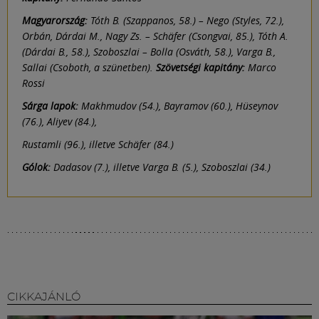
Magyarország:
Tóth B. (Szappanos, 58.) – Nego (Styles, 72.),
Orbán, Dárdai M., Nagy Zs. – Schäfer (Csongvai, 85.), Tóth A.
(Dárdai B., 58.), Szoboszlai – Bolla (Osváth, 58.), Varga B.,
Sallai (Csoboth, a szünetben).
Szövetségi kapitány:
Marco
Rossi
Sárga lapok:
Makhmudov (54.), Bayramov (60.), Hüseynov
(76.), Aliyev (84.),
Rustamli (96.), illetve Schäfer (84.)
Gólok:
Dadasov (7.), illetve Varga B. (5.), Szoboszlai (34.)
CIKKAJÁNLÓ