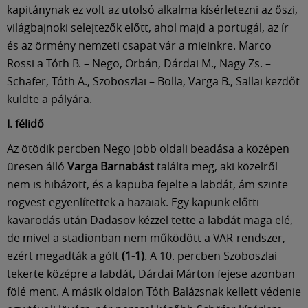
Múzeum
kapitánynak ez volt az utolsó alkalma kísérletezni az őszi,
világbajnoki selejtezők előtt, ahol majd a portugál, az ír
English
és az örmény nemzeti csapat vár a mieinkre. Marco
Rossi a Tóth B. – Nego, Orbán, Dárdai M., Nagy Zs. –
Schäfer, Tóth A., Szoboszlai – Bolla, Varga B., Sallai kezdőt
küldte a pályára.
I. félidő
Az ötödik percben Nego jobb oldali beadása a középen
üresen álló
Varga Barnabást
találta meg, aki közelről
nem is hibázott, és a kapuba fejelte a labdát, ám szinte
rögvest egyenlítettek a hazaiak. Egy kapunk előtti
kavarodás után Dadasov kézzel tette a labdát maga elé,
de mivel a stadionban nem működött a VAR-rendszer,
ezért megadták a gólt
(1-1)
. A 10. percben Szoboszlai
tekerte középre a labdát, Dárdai Márton fejese azonban
fölé ment. A másik oldalon Tóth Balázsnak kellett védenie