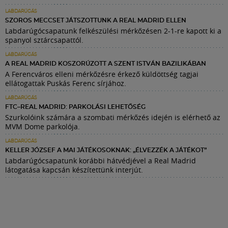
LABDARÚGÁS
SZOROS MECCSET JÁTSZOTTUNK A REAL MADRID ELLEN
Labdarúgócsapatunk felkészülési mérkőzésen 2-1-re kapott ki a
spanyol sztárcsapattól.
LABDARÚGÁS
A REAL MADRID KOSZORÚZOTT A SZENT ISTVÁN BAZILIKÁBAN
A Ferencváros elleni mérkőzésre érkező küldöttség tagjai
ellátogattak Puskás Ferenc sírjához.
LABDARÚGÁS
FTC–REAL MADRID: PARKOLÁSI LEHETŐSÉG
Szurkolóink számára a szombati mérkőzés idején is elérhető az
MVM Dome parkolója.
LABDARÚGÁS
KELLER JÓZSEF A MAI JÁTÉKOSOKNAK: „ÉLVEZZÉK A JÁTÉKOT”
Labdarúgócsapatunk korábbi hátvédjével a Real Madrid
látogatása kapcsán készítettünk interjút.