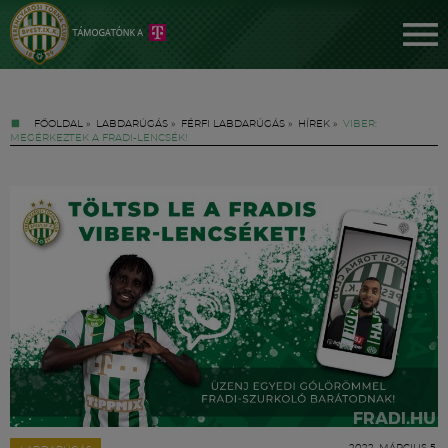
FŐOLDAL
»
LABDARÚGÁS
»
FÉRFI LABDARÚGÁS
»
HÍREK
»
VIBER:
MEGÉRKEZTEK A FRADI-LENCSÉK!
Jegyek
FM YouTube +
Hírek
2022. MÁRCIUS 5.