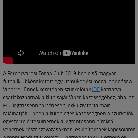
A Ferencvárosi Torna Club 2019-ben első magyar
futballklubként kötött együttműködési megállapodást a
Viberrel. Ennek keretében szurkolóink
IDE
kattintva
csatlakozhatnak a klub saját Viber-közösségéhez, ahol az
FTC legfrissebb történéseit, exkluzív tartalmait
találhatják. Ebben a különleges közösségben a szurkolók
egyszerre értesülhetnek a legfontosabb hírekről,
vehetnek részt szavazásokban, és építhetnek kapcsolatot
a többi Fradi szurkolóval. Chatrobotunk
ITT
érhető el!