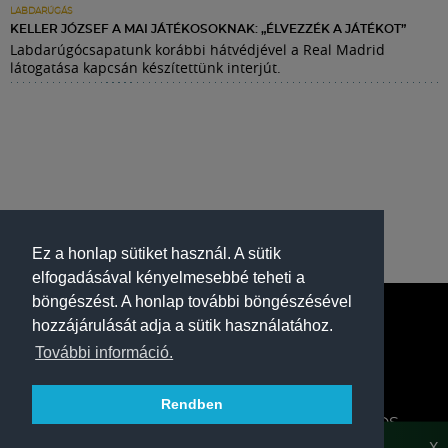
LABDARÚGÁS
KELLER JÓZSEF A MAI JÁTÉKOSOKNAK: „ÉLVEZZÉK A JÁTÉKOT”
Labdarúgócsapatunk korábbi hátvédjével a Real Madrid
látogatása kapcsán készítettünk interjút.
Ez a honlap sütiket használ. A sütik
elfogadásával kényelmesebbé teheti a
böngészést. A honlap további böngészésével
hozzájárulását adja a sütik használatához.
További információ.
Rendben
A FERENCVÁROSI TORNA CLUB HIVATALOS
HONLAPJA
X