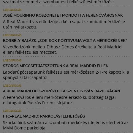
szakmai szemmel a szombat esti felkészülési mérkőzést.
LABDARÚGÁS
JOSÉ MOURINHO KÖSZÖNETET MONDOTT A FERENCVÁROSNAK
A Real Madrid vezetőedzője a két csapat szombati mérkőzése
után nyilatkozott.
LABDARÚGÁS
BORBÉLY BALÁZS: „SOK-SOK POZITÍVUMA VOLT A MÉRKŐZÉSNEK”
Vezetőedzőnk mellett Dibusz Dénes értékelte a Real Madrid
elleni felkészülési meccset.
LABDARÚGÁS
SZOROS MECCSET JÁTSZOTTUNK A REAL MADRID ELLEN
Labdarúgócsapatunk felkészülési mérkőzésen 2-1-re kapott ki a
spanyol sztárcsapattól.
LABDARÚGÁS
A REAL MADRID KOSZORÚZOTT A SZENT ISTVÁN BAZILIKÁBAN
A Ferencváros elleni mérkőzésre érkező küldöttség tagjai
ellátogattak Puskás Ferenc sírjához.
LABDARÚGÁS
FTC–REAL MADRID: PARKOLÁSI LEHETŐSÉG
Szurkolóink számára a szombati mérkőzés idején is elérhető az
MVM Dome parkolója.