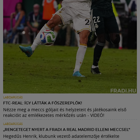
LABDARÚGÁS
FTC-REAL: ÍGY LÁTTÁK A FŐSZEREPLŐK!
Nézze meg a meccs góljait és helyzeteit és játékosaink első
reakcióit az emlékezetes mérkőzés után - VIDEÓ!
LABDARÚGÁS
„RENGETEGET NYERT A FRADI A REAL MADRID ELLENI MECCSEL”
Hegedűs Henrik, klubunk vezető adatelemzője értékelte