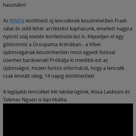
Múzeum
használni!
English
Az
INNEN
letölthető új lencséknek köszönhetően Fradi-
sálat és zöld-fehér arcfestést kaphatunk, emellett nagyra
nyitott száj esetén konfettiszórást is. Képzeljen el egy
gólörömöt a Groupama Arénában - a Viber
újdonságának köszönhetően most egyedi fotóval
üzenhet barátainak! Próbálja ki mielőbb ezt az
újdonságot, hiszen fontos információ, hogy a lencsék
csak limitált ideig, 14 napig letölthetőek!
A legújabb lencséket két labdarúgónk, Aissa Laidouni és
Tokmac Nguen is kipróbálta.