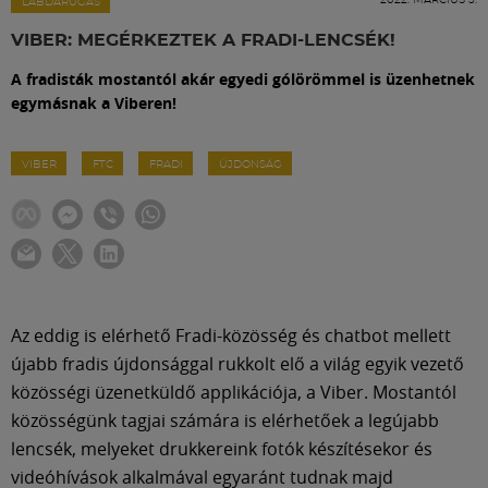
Labdarúgás
LABDARÚGÁS
VIBER: MEGÉRKEZTEK A FRADI-LENCSÉK!
Szakosztályok
A fradisták mostantól akár egyedi gólörömmel is üzenhetnek
egymásnak a Viberen!
Meccscenter
VIBER
FTC
FRADI
ÚJDONSÁG
Klub
Szolgáltatások
Az eddig is elérhető Fradi-közösség és chatbot mellett
Shop
újabb fradis újdonsággal rukkolt elő a világ egyik vezető
közösségi üzenetküldő applikációja, a Viber. Mostantól
Közösség
közösségünk tagjai számára is elérhetőek a legújabb
lencsék, melyeket drukkereink fotók készítésekor és
videóhívások alkalmával egyaránt tudnak majd