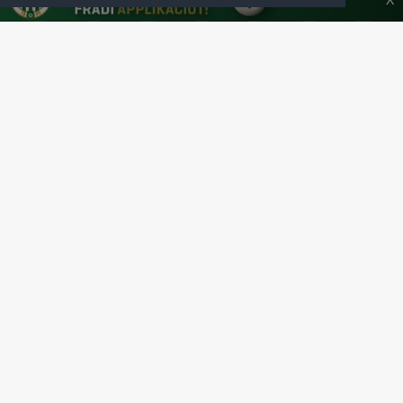
SAJTÓCENTER
KAPCSOLAT
IMPRESSZUM
MODERÁLÁSI ALAPELVEK
HONLAP ADATKEZELÉSI TÁJÉKOZTATÓ
A Ferencvárosi Torna Club hivatalos honlapja
Az oldalon található írott és képi anyagok csak a forrás pontos
megjelölésével, internetes felhasználás esetén aktív hivatkozással
használhatóak fel.