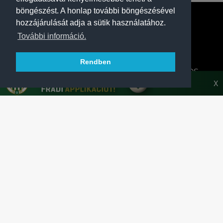
böngészést. A honlap további böngészésével
hozzájárulását adja a sütik használatához.
További információ.
Rendben
A FERENCVÁROSI TORNA CLUB HIVATALOS
HONLAPJA
X
SAJTÓCENTER
KAPCSOLAT
IMPRESSZUM
MODERÁLÁSI ALAPELVEK
HONLAP ADATKEZELÉSI TÁJÉKOZTATÓ