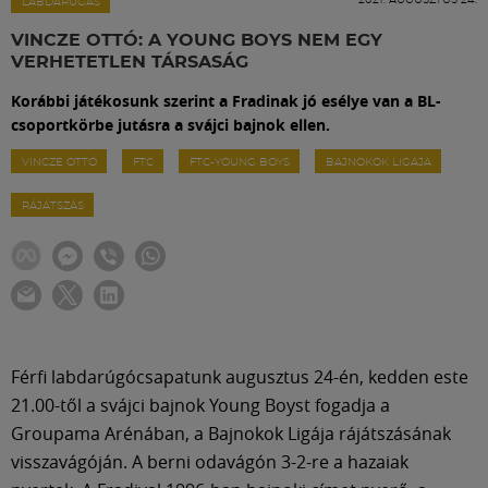
Labdarúgás
LABDARÚGÁS
VINCZE OTTÓ: A YOUNG BOYS NEM EGY
VERHETETLEN TÁRSASÁG
Szakosztályok
Korábbi játékosunk szerint a Fradinak jó esélye van a BL-
csoportkörbe jutásra a svájci bajnok ellen.
Meccscenter
VINCZE OTTÓ
FTC
FTC-YOUNG BOYS
BAJNOKOK LIGÁJA
RÁJÁTSZÁS
Klub
Szolgáltatások
Shop
Férfi labdarúgócsapatunk augusztus 24-én, kedden este
21.00-től a svájci bajnok Young Boyst fogadja a
Közösség
Groupama Arénában, a Bajnokok Ligája rájátszásának
visszavágóján. A berni odavágón 3-2-re a hazaiak