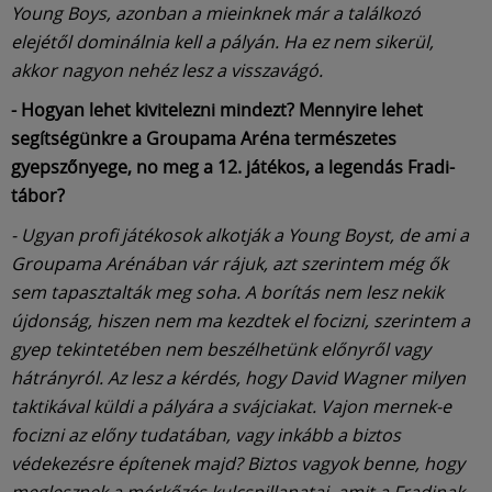
Young Boys, azonban a mieinknek már a találkozó
elejétől dominálnia kell a pályán. Ha ez nem sikerül,
akkor nagyon nehéz lesz a visszavágó.
- Hogyan lehet kivitelezni mindezt? Mennyire lehet
segítségünkre a Groupama Aréna természetes
gyepszőnyege, no meg a 12. játékos, a legendás Fradi-
tábor?
- Ugyan profi játékosok alkotják a Young Boyst, de ami a
Groupama Arénában vár rájuk, azt szerintem még ők
sem tapasztalták meg soha. A borítás nem lesz nekik
újdonság, hiszen nem ma kezdtek el focizni, szerintem a
gyep tekintetében nem beszélhetünk előnyről vagy
hátrányról. Az lesz a kérdés, hogy David Wagner milyen
taktikával küldi a pályára a svájciakat. Vajon mernek-e
focizni az előny tudatában, vagy inkább a biztos
védekezésre építenek majd? Biztos vagyok benne, hogy
meglesznek a mérkőzés kulcspillanatai, amit a Fradinak