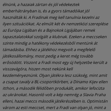
élnünk, a hazaiak zártan és jól védekeztek
emberhátrányban is, és a gyors támadóikat jól
használták ki. A Fradinak meg kell tanulnia kezelni az
ilyen szituációkat. Az elmúlt két év nemzetközi szereplése
az Európa Ligában és a Bajnokok Ligájában remek
tapasztalatokkal szolgált a klubnak. Ezeken a meccseken
szinte mindig a hatékony védekezésből mentünk át
támadásba. Ehhez a játékhoz megvolt a megfelelő
játékosállomány, most pedig a keret még tovább
erősödött. Viszont a Fradi most egy új helyzetbe került a
visszavágóra, hiszen most nekünk kell
kezdeményeznünk. Olyan játékra lesz szükség, mint amit
a csapat tavaly a BL-csoportkörben, a Dinamo Kijev ellen
itthon, a második félidőben produkált, amikor lefocizta
az ukránokat. Hasonló volt a kép nemrég a Slavia Praha
elleni, hazai meccs második játékrészében is. Optimistán
várom az esti meccset, mert a Fradi van olyan jó, mint a