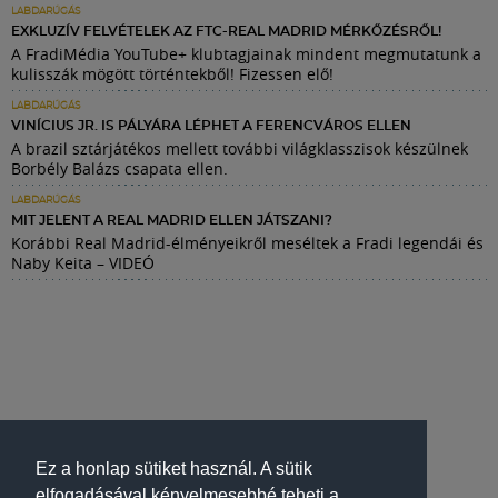
LABDARÚGÁS
EXKLUZÍV FELVÉTELEK AZ FTC-REAL MADRID MÉRKŐZÉSRŐL!
A FradiMédia YouTube+ klubtagjainak mindent megmutatunk a
kulisszák mögött történtekből! Fizessen elő!
LABDARÚGÁS
VINÍCIUS JR. IS PÁLYÁRA LÉPHET A FERENCVÁROS ELLEN
A brazil sztárjátékos mellett további világklasszisok készülnek
Borbély Balázs csapata ellen.
LABDARÚGÁS
MIT JELENT A REAL MADRID ELLEN JÁTSZANI?
Korábbi Real Madrid-élményeikről meséltek a Fradi legendái és
Naby Keita – VIDEÓ
Ez a honlap sütiket használ. A sütik
elfogadásával kényelmesebbé teheti a