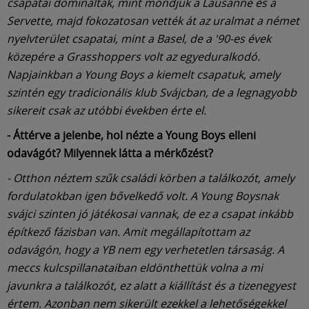
csapatai domináltak, mint mondjuk a Lausanne és a
Servette, majd fokozatosan vették át az uralmat a német
nyelvterület csapatai, mint a Basel, de a '90-es évek
közepére a Grasshoppers volt az egyeduralkodó.
Napjainkban a Young Boys a kiemelt csapatuk, amely
szintén egy tradicionális klub Svájcban, de a legnagyobb
sikereit csak az utóbbi években érte el.
- Áttérve a jelenbe, hol nézte a Young Boys elleni
odavágót? Milyennek látta a mérkőzést?
- Otthon néztem szűk családi körben a találkozót, amely
fordulatokban igen bővelkedő volt. A Young Boysnak
svájci szinten jó játékosai vannak, de ez a csapat inkább
építkező fázisban van. Amit megállapítottam az
odavágón, hogy a YB nem egy verhetetlen társaság. A
meccs kulcspillanataiban eldönthettük volna a mi
javunkra a találkozót, ez alatt a kiállítást és a tizenegyest
értem. Azonban nem sikerült ezekkel a lehetőségekkel