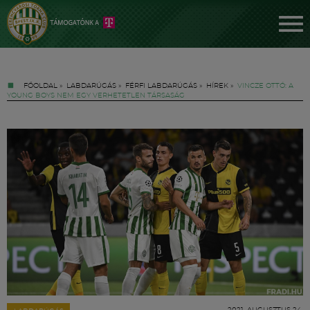
FŐOLDAL
»
LABDARÚGÁS
»
FÉRFI LABDARÚGÁS
»
HÍREK
»
VINCZE OTTÓ: A
YOUNG BOYS NEM EGY VERHETETLEN TÁRSASÁG
Jegyek
FM YouTube +
Hírek
2021. AUGUSZTUS 24.