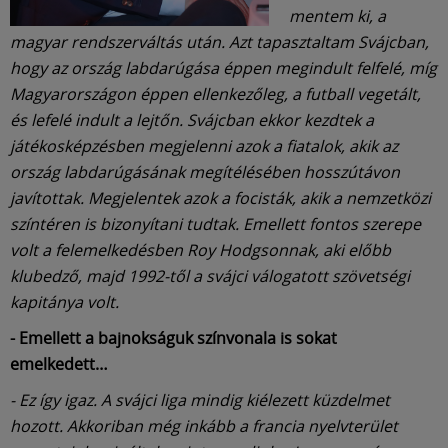
mentem ki, a
magyar rendszerváltás után. Azt tapasztaltam Svájcban,
hogy az ország labdarúgása éppen megindult felfelé, míg
Magyarországon éppen ellenkezőleg, a futball vegetált,
és lefelé indult a lejtőn. Svájcban ekkor kezdtek a
játékosképzésben megjelenni azok a fiatalok, akik az
ország labdarúgásának megítélésében hosszútávon
javítottak. Megjelentek azok a focisták, akik a nemzetközi
színtéren is bizonyítani tudtak. Emellett fontos szerepe
volt a felemelkedésben Roy Hodgsonnak, aki előbb
klubedző, majd 1992-től a svájci válogatott szövetségi
kapitánya volt.
- Emellett a bajnokságuk színvonala is sokat
emelkedett…
- Ez így igaz. A svájci liga mindig kiélezett küzdelmet
hozott. Akkoriban még inkább a francia nyelvterület