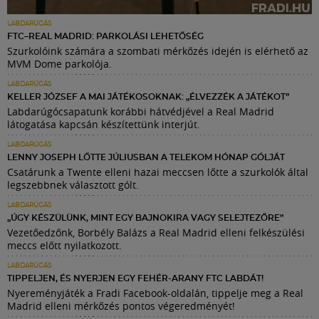
LABDARÚGÁS
FTC–REAL MADRID: PARKOLÁSI LEHETŐSÉG
Szurkolóink számára a szombati mérkőzés idején is elérhető az
MVM Dome parkolója.
LABDARÚGÁS
KELLER JÓZSEF A MAI JÁTÉKOSOKNAK: „ÉLVEZZÉK A JÁTÉKOT”
Labdarúgócsapatunk korábbi hátvédjével a Real Madrid
látogatása kapcsán készítettünk interjút.
LABDARÚGÁS
LENNY JOSEPH LŐTTE JÚLIUSBAN A TELEKOM HÓNAP GÓLJÁT
Csatárunk a Twente elleni hazai meccsen lőtte a szurkolók által
legszebbnek választott gólt.
LABDARÚGÁS
„ÚGY KÉSZÜLÜNK, MINT EGY BAJNOKIRA VAGY SELEJTEZŐRE”
Vezetőedzőnk, Borbély Balázs a Real Madrid elleni felkészülési
meccs előtt nyilatkozott.
LABDARÚGÁS
TIPPELJEN, ÉS NYERJEN EGY FEHÉR-ARANY FTC LABDÁT!
Nyereményjáték a Fradi Facebook-oldalán, tippelje meg a Real
Madrid elleni mérkőzés pontos végeredményét!