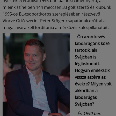
Múzeum
nyertek. A Fradival 1996-ban bajnoki címet nyerő, a
mieink színeiben 144 meccsen 33 gólt szerző és klubunk
1995-ös BL-csoportkörös szereplésében résztvevő
English
Vincze Ottó szerint Peter Stöger csapatának ezúttal a
maga javára kell fordítania a mérkőzés kulcspillanatait.
- Ön azon kevés
labdarúgónk közé
tartozik, aki
Svájcban is
légióskodott.
Hogyan emlékszik
vissza azokra az
évekre? Milyen volt
akkoriban a
labdarúgás
Svájcban?
- Én 1990-ben