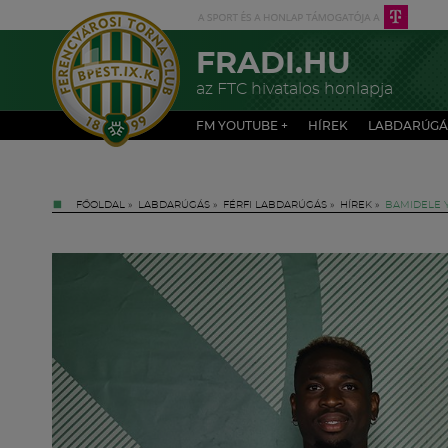
FRADI.HU
az FTC hivatalos honlapja
FM YOUTUBE +
HÍREK
LABDARÚGÁ
FŐOLDAL
»
LABDARÚGÁS
»
FÉRFI LABDARÚGÁS
»
HÍREK
»
BAMIDELE Y