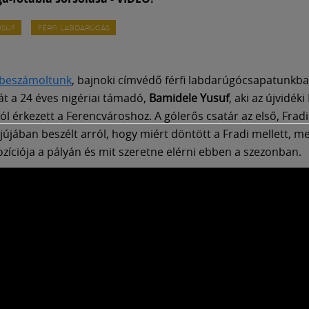
USUF
FÉRFI LABDARÚGÁS
 beszámoltunk
, bajnoki címvédő férfi labdarúgócsapatunkban
át a 24 éves nigériai támadó,
Bamidele Yusuf
, aki az újvidéki
ól érkezett a Ferencvároshoz. A gólerős csatár az első, Fra
jújában beszélt arról, hogy miért döntött a Fradi mellett, me
zíciója a pályán és mit szeretne elérni ebben a szezonban.