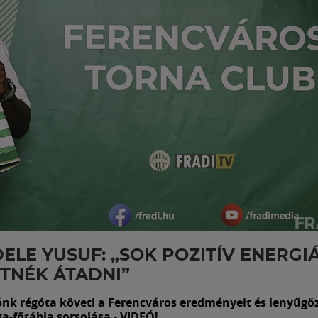
ELE YUSUF: „SOK POZITÍV ENERGI
TNÉK ÁTADNI”
nk régóta követi a Ferencváros eredményeit és lenyűgöz
a-főtábla sorsolása - VIDEÓ!