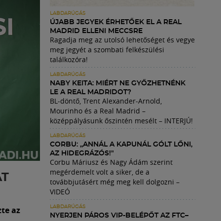
LABDARÚGÁS
ÚJABB JEGYEK ÉRHETŐEK EL A REAL
MADRID ELLENI MECCSRE
Ragadja meg az utolsó lehetőséget és vegye
meg jegyét a szombati felkészülési
találkozóra!
LABDARÚGÁS
NABY KEITA: MIÉRT NE GYŐZHETNÉNK
LE A REAL MADRIDOT?
BL-döntő, Trent Alexander-Arnold,
Mourinho és a Real Madrid –
középpályásunk őszintén mesélt – INTERJÚ!
LABDARÚGÁS
CORBU: „ANNÁL A KAPUNÁL GÓLT LŐNI,
AZ HIDEGRÁZÓS!"
Corbu Máriusz és Nagy Ádám szerint
megérdemelt volt a siker, de a
ÁT
továbbjutásért még meg kell dolgozni –
VIDEÓ
LABDARÚGÁS
te az
NYERJEN PÁROS VIP-BELÉPŐT AZ FTC–