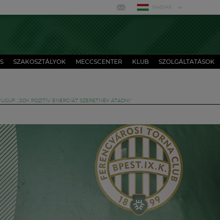
MAGYAR
S
SZAKOSZTÁLYOK
MECCSCENTER
KLUB
SZOLGÁLTATÁSOK
USUF: „SOK POZITÍV ENERGIÁT SZERETNÉK ÁTADNI”