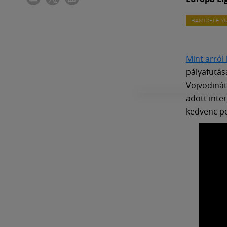
BAMIDELE Y
Mint arról
pályafutás
Vojvodinát
adott inter
kedvenc po