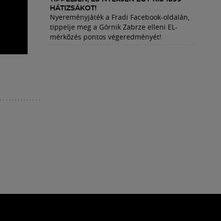
HÁTIZSÁKOT!
Nyereményjáték a Fradi Facebook-oldalán,
tippelje meg a Górnik Zabrze elleni EL-
mérkőzés pontos végeredményét!