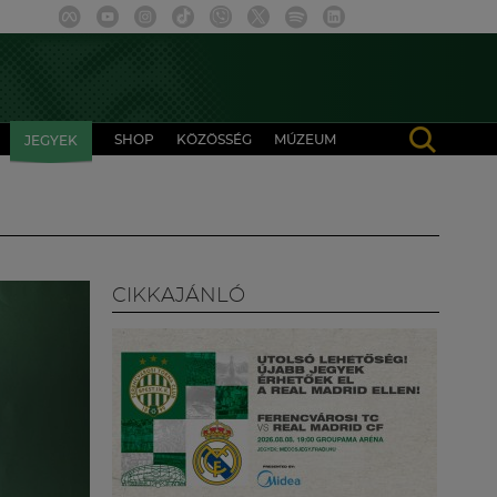
SHOP
KÖZÖSSÉG
MÚZEUM
JEGYEK
CIKKAJÁNLÓ