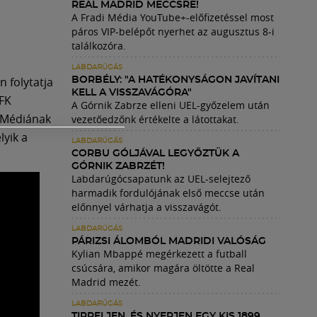
REAL MADRID MECCSRE!
A Fradi Média YouTube+-előfizetéssel most
páros VIP-belépőt nyerhet az augusztus 8-i
találkozóra.
LABDARÚGÁS
 folytatja
BORBÉLY: "A HATÉKONYSÁGON JAVÍTANI
KELL A VISSZAVÁGÓRA"
 FK
A Górnik Zabrze elleni UEL-győzelem után
diMédiának
vezetőedzőnk értékelte a látottakat.
lyik a
LABDARÚGÁS
CORBU GÓLJÁVAL LEGYŐZTÜK A
GÓRNIK ZABRZÉT!
Labdarúgócsapatunk az UEL-selejtező
harmadik fordulójának első meccse után
előnnyel várhatja a visszavágót.
LABDARÚGÁS
PÁRIZSI ÁLOMBÓL MADRIDI VALÓSÁG
Kylian Mbappé megérkezett a futball
csúcsára, amikor magára öltötte a Real
Madrid mezét.
LABDARÚGÁS
TIPPELJEN, ÉS NYERJEN EGY KIS 1899