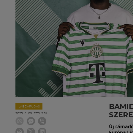
BAMID
LABDARÚGÁS
SZERE
2025. AUGUSZTUS 31.
Új támadó
Európa Lig