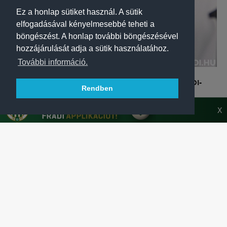
Ez a honlap sütiket használ. A sütik
elfogadásával kényelmesebbé teheti a
böngészést. A honlap további böngészésével
hozzájárulását adja a sütik használatához.
További információ.
LABDARÚGÁS
JÁTÉKOSAINK UTÁNAJÁRTAK, MIT REJT AZ ÚJ FRADI-
Rendben
MEZ?
Az FTC labdarúgói először vették szemügyre az új idegenbeli
X
mezt és annak rejtett részleteit.