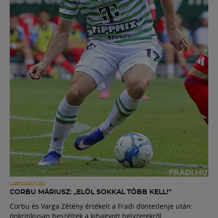
LABDARÚGÁS
CORBU MÁRIUSZ: „ELÖL SOKKAL TÖBB KELL!”
Corbu és Varga Zétény értékelt a Fradi döntetlenje után:
önkritikusan beszéltek a kihagyott helyzetekről.