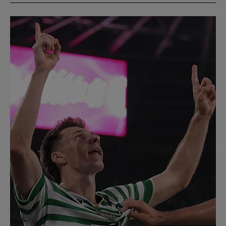
Múzeum
English