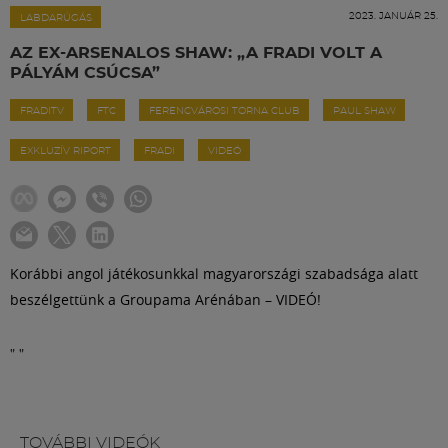
Labdarúgás
2023. JANUÁR 25.
LABDARÚGÁS
AZ EX-ARSENALOS SHAW: „A FRADI VOLT A
Szakosztályok
PÁLYÁM CSÚCSA”
FRADITV
FTC
FERENCVÁROSI TORNA CLUB
PAUL SHAW
Meccscenter
EXKLUZÍV RIPORT
FRADI
VIDEÓ
Klub
Szolgáltatások
Korábbi angol játékosunkkal magyarországi szabadsága alatt
beszélgettünk a Groupama Arénában – VIDEÓ!
Shop
"
"
Közösség
TOVÁBBI VIDEÓK