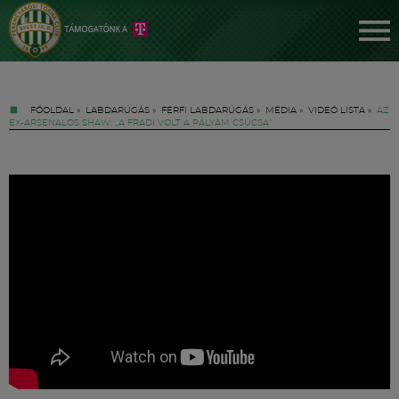
FŐOLDAL
»
LABDARÚGÁS
»
FÉRFI LABDARÚGÁS
»
MÉDIA
»
VIDEÓ LISTA
»
AZ
EX-ARSENALOS SHAW: „A FRADI VOLT A PÁLYÁM CSÚCSA”
Jegyek
FM YouTube +
Hírek