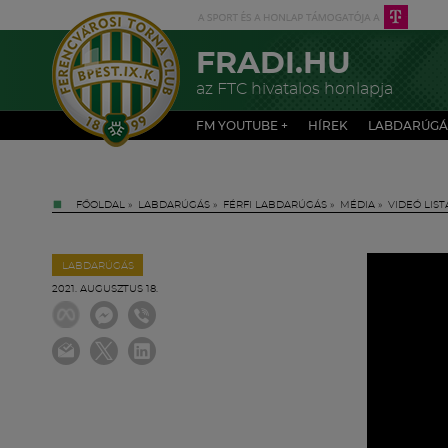
FRADI.HU
az FTC hivatalos honlapja
FM YOUTUBE +
HÍREK
LABDARÚGÁ
FŐOLDAL
»
LABDARÚGÁS
»
FÉRFI LABDARÚGÁS
»
MÉDIA
»
VIDEÓ LIST
LABDARÚGÁS
2021. AUGUSZTUS 18.