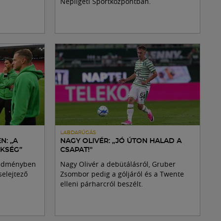
Népligeti Sportközpontban.
LABDARÚGÁS
N: „A
NAGY OLIVÉR: „JÓ ÚTON HALAD A
KSÉG”
CSAPAT!"
redményben
Nagy Olivér a debütálásról, Gruber
selejtező
Zsombor pedig a góljáról és a Twente
elleni párharcról beszélt.