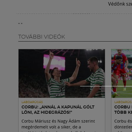
Védőnk sze
"
"
TOVÁBBI VIDEÓK
LABDARÚGÁS
LABDARÚG
CORBU: „ANNÁL A KAPUNÁL GÓLT
CORBU 
LŐNI, AZ HIDEGRÁZÓS!"
TÖBB KE
Corbu Máriusz és Nagy Ádám szerint
Corbu és
megérdemelt volt a siker, de a
döntetle