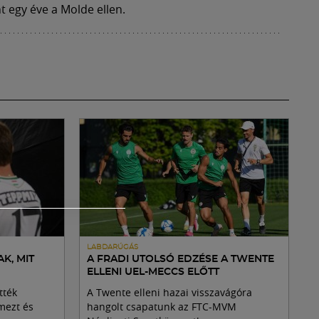
 egy éve a Molde ellen.
LABDARÚGÁS
K, MIT
A FRADI UTOLSÓ EDZÉSE A TWENTE
ELLENI UEL-MECCS ELŐTT
tték
A Twente elleni hazai visszavágóra
mezt és
hangolt csapatunk az FTC-MVM