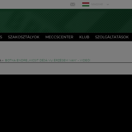
MAGYAR
S
SZAKOSZTÁLYOK
MECCSCENTER
KLUB
SZOLGÁLTATÁSOK
A
»
BOTKA ENDRE:„KICSIT DÉJÁ VU ÉRZÉSEM VAN" - VIDEÓ!