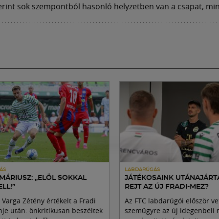
rint sok szempontból hasonló helyzetben van a csapat, mint
ÁS
LABDARÚGÁS
MÁRIUSZ: „ELÖL SOKKAL
JÁTÉKOSAINK UTÁNAJÁRTA
LL!”
REJT AZ ÚJ FRADI-MEZ?
 Varga Zétény értékelt a Fradi
Az FTC labdarúgói először ve
nje után: önkritikusan beszéltek
szemügyre az új idegenbeli 