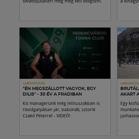
továbbjutásért még meg kell dolgozni.
a kihagyo
LABDARÚGÁS
LABDARÚG
"ÉN MEGSZÁLLOTT VAGYOK, EGY
BRUTÁL
DILIS" - 30 ÉV A FRADIBAN
AKART 
Kit managerünk még mínuszokban is
Egy kisfi
rövidgatyában jár, babonák, sztorik
munkahel
Czakó Péterrel - VIDEÓ!
juthasso