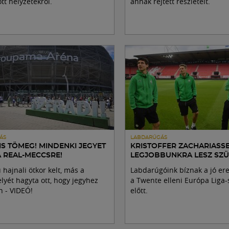
tt helyzetekről.
annak rejtett részleteit.
ÁS
LABDARÚGÁS
IS TÖMEG! MINDENKI JEGYET
KRISTOFFER ZACHARIASSE
A REAL-MECCSRE!
LEGJOBBUNKRA LESZ SZÜ
ú hajnali ötkor kelt, más a
Labdarúgóink bíznak a jó e
yét hagyta ott, hogy jegyhez
a Twente elleni Európa Liga-
n - VIDEÓ!
előtt.