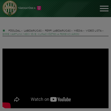
FŐOLDAL
»
LABDARÚGÁS
»
FÉRFI LABDARÚGÁS
»
MÉDIA
»
VIDEÓ LISTA
»
ERRE VÁRTUNK NÉGY ÉVE: KUPAGYŐZTES A FERENCVÁROS!
Jegyek
FM YouTube +
Hírek