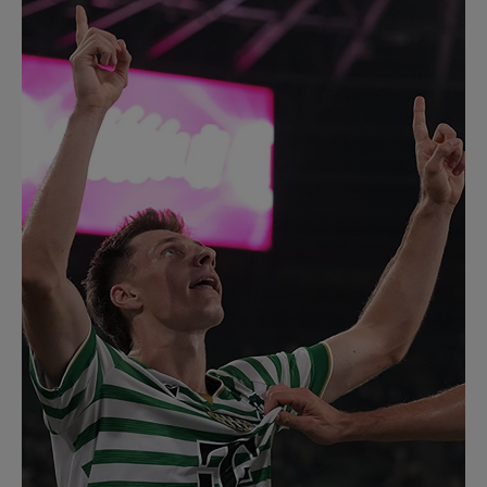
Múzeum
English