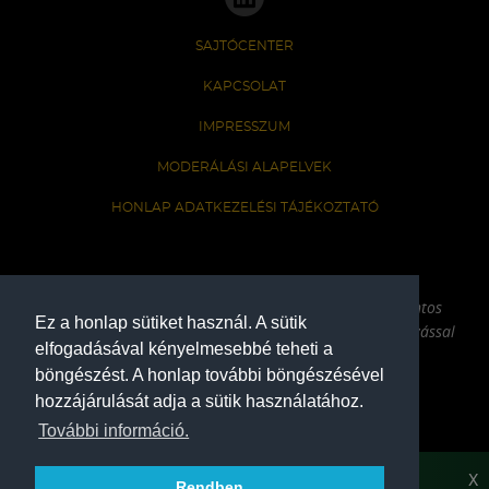
SAJTÓCENTER
KAPCSOLAT
IMPRESSZUM
MODERÁLÁSI ALAPELVEK
HONLAP ADATKEZELÉSI TÁJÉKOZTATÓ
A Ferencvárosi Torna Club hivatalos honlapja
Az oldalon található írott és képi anyagok csak a forrás pontos
Ez a honlap sütiket használ. A sütik
megjelölésével, internetes felhasználás esetén aktív hivatkozással
elfogadásával kényelmesebbé teheti a
használhatóak fel.
böngészést. A honlap további böngészésével
hozzájárulását adja a sütik használatához.
COPYRIGHT 2026
További információ.
X
Rendben