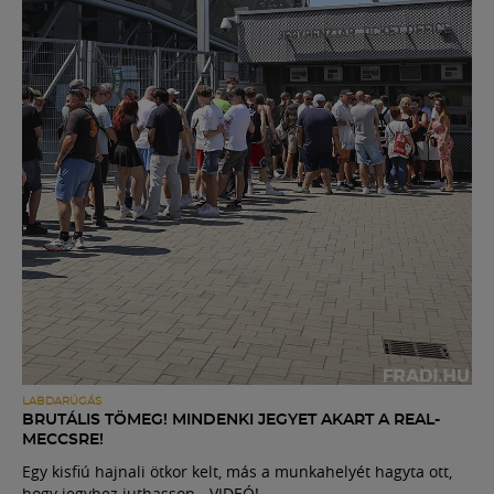
LABDARÚGÁS
BRUTÁLIS TÖMEG! MINDENKI JEGYET AKART A REAL-
MECCSRE!
Egy kisfiú hajnali ötkor kelt, más a munkahelyét hagyta ott,
hogy jegyhez juthasson - VIDEÓ!