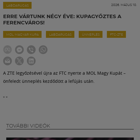
Labdarúgás
2026. MÁJUS 10.
LABDARÚGÁS
ERRE VÁRTUNK NÉGY ÉVE: KUPAGYŐZTES A
Szakosztályok
FERENCVÁROS!
MOL MAGYAR KUPA
LABDARÚGÁS
ÜNNEPLÉS
FTC-ZTE
Meccscenter
Klub
A ZTE legyőzésével újra az FTC nyerte a MOL Magy Kupát –
Szolgáltatások
önfeledt ünneplés kezdődött a lefújás után.
"
"
Shop
Közösség
TOVÁBBI VIDEÓK