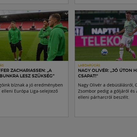
ÁS
LABDARÚGÁS
FER ZACHARIASSEN: „A
NAGY OLIVÉR: „JÓ ÚTON 
BUNKRA LESZ SZÜKSÉG”
CSAPAT!"
óink bíznak a jó eredményben
Nagy Olivér a debütálásról, 
 elleni Európa Liga-selejtező
Zsombor pedig a góljáról és
elleni párharcról beszélt.