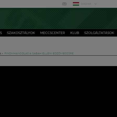
MAGYAR
S
SZAKOSZTÁLYOK
MECCSCENTER
KLUB
SZOLGÁLTATÁSOK
A
»
FINOMHANGOLÁS A SABAH ELLENI EDZŐMECCSRE