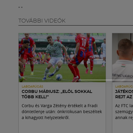
"
"
TOVÁBBI VIDEÓK
LABDARÚGÁS
LABDARÚG
CORBU MÁRIUSZ: „ELÖL SOKKAL
JÁTÉKO
TÖBB KELL!”
REJT AZ
Corbu és Varga Zétény értékelt a Fradi
Az FTC l
döntetlenje után: önkritikusan beszéltek
szemügyr
a kihagyott helyzetekről.
annak rej