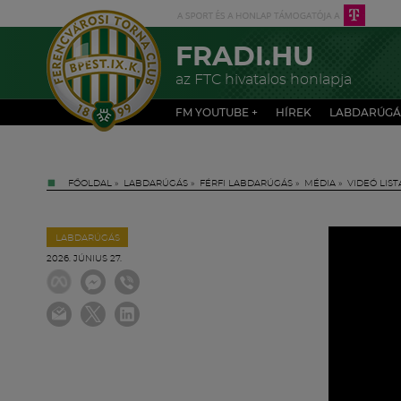
FRADI.HU
az FTC hivatalos honlapja
FM YOUTUBE +
HÍREK
LABDARÚGÁ
FŐOLDAL
»
LABDARÚGÁS
»
FÉRFI LABDARÚGÁS
»
MÉDIA
»
VIDEÓ LIST
LABDARÚGÁS
2026. JÚNIUS 27.