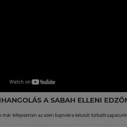
HANGOLÁS A SABAH ELLENI EDZ
már kifejezetten az azeri bajnokra készült futballcsapatunk