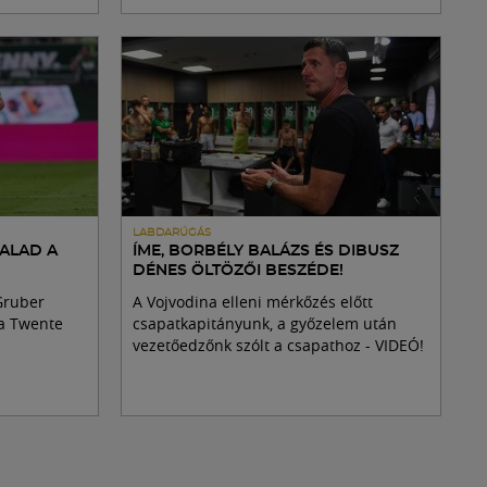
LABDARÚGÁS
HALAD A
ÍME, BORBÉLY BALÁZS ÉS DIBUSZ
DÉNES ÖLTÖZŐI BESZÉDE!
Gruber
A Vojvodina elleni mérkőzés előtt
 a Twente
csapatkapitányunk, a győzelem után
vezetőedzőnk szólt a csapathoz - VIDEÓ!