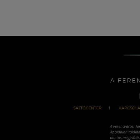
A FERE
SAJTÓCENTER
KAPCSOLA
A Ferencvárosi To
Az oldalon találha
pontos megjelölésé