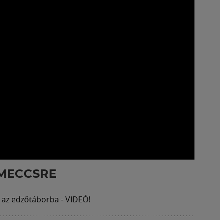
ŐMECCSRE
 az edzőtáborba - VIDEÓ!