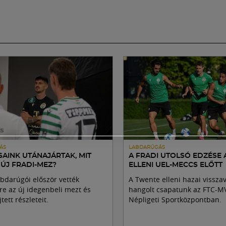
ÁS
LABDARÚGÁS
SAINK UTÁNAJÁRTAK, MIT
A FRADI UTOLSÓ EDZÉSE 
 ÚJ FRADI-MEZ?
ELLENI UEL-MECCS ELŐTT
abdarúgói először vették
A Twente elleni hazai vissza
e az új idegenbeli mezt és
hangolt csapatunk az FTC-
tett részleteit.
Népligeti Sportközpontban.