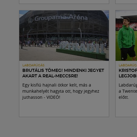
LABDARÚGÁS
LABDARÚG
BRUTÁLIS TÖMEG! MINDENKI JEGYET
KRISTOF
AKART A REAL-MECCSRE!
LEGJOB
Egy kisfiú hajnali ötkor kelt, más a
Labdarúg
munkahelyét hagyta ott, hogy jegyhez
a Twente
juthasson - VIDEÓ!
előtt.