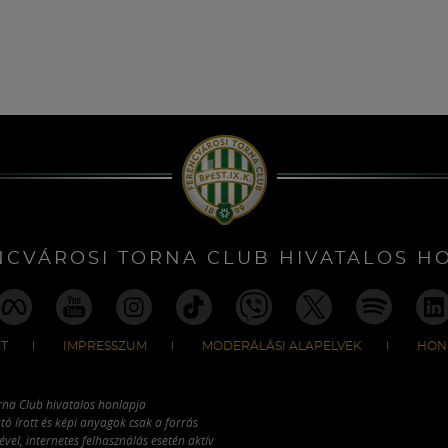
NCVÁROSI TORNA CLUB HIVATALOS H
T
IMPRESSZUM
MODERÁLÁSI ALAPELVEK
HON
rna Club hivatalos honlapja
tó írott és képi anyagok csak a forrás
vel, internetes felhasználás esetén aktív