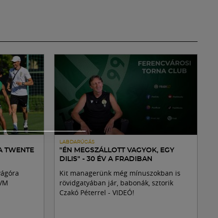
LABDARÚGÁS
A TWENTE
"ÉN MEGSZÁLLOTT VAGYOK, EGY
DILIS" - 30 ÉV A FRADIBAN
vágóra
Kit managerünk még mínuszokban is
MVM
rövidgatyában jár, babonák, sztorik
Czakó Péterrel - VIDEÓ!