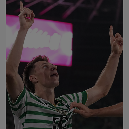
Múzeum
English