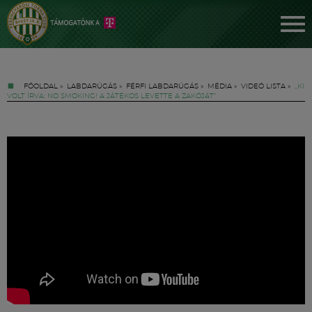
FŐOLDAL
»
LABDARÚGÁS
»
FÉRFI LABDARÚGÁS
»
MÉDIA
»
VIDEÓ LISTA
»
„KI
VOLT ÍRVA: NO SMOKING! A JÁTÉKOS LEVETTE A ZAKÓJÁT”
Jegyek
FM YouTube +
Hírek