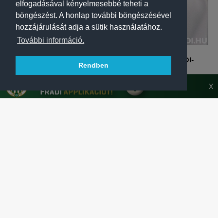
elfogadásával kényelmesebbé teheti a
böngészést. A honlap további böngészésével
hozzájárulását adja a sütik használatához.
További információ.
LABDARÚGÁS
JÁTÉKOSAINK UTÁNAJÁRTAK, MIT REJT AZ ÚJ FRADI-
Rendben
MEZ?
Az FTC labdarúgói először vették szemügyre az új idegenbeli
X
mezt és annak rejtett részleteit.