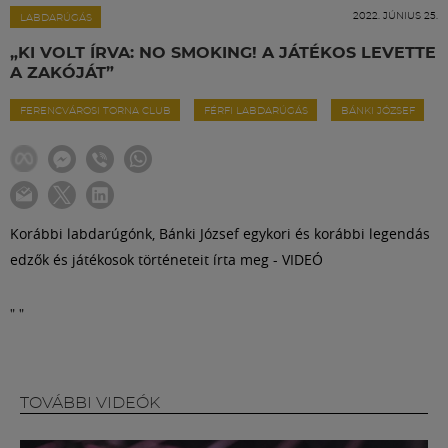
Labdarúgás
2022. JÚNIUS 25.
LABDARÚGÁS
„KI VOLT ÍRVA: NO SMOKING! A JÁTÉKOS LEVETTE
Szakosztályok
A ZAKÓJÁT”
FERENCVÁROSI TORNA CLUB
FÉRFI LABDARÚGÁS
BÁNKI JÓZSEF
Meccscenter
Klub
Korábbi labdarúgónk, Bánki József egykori és korábbi legendás
Szolgáltatások
edzők és játékosok történeteit írta meg - VIDEÓ
"
"
Shop
Közösség
TOVÁBBI VIDEÓK