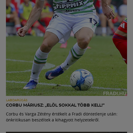
LABDARÚGÁS
CORBU MÁRIUSZ: „ELÖL SOKKAL TÖBB KELL!”
Corbu és Varga Zétény értékelt a Fradi döntetlenje után:
önkritikusan beszéltek a kihagyott helyzetekről.