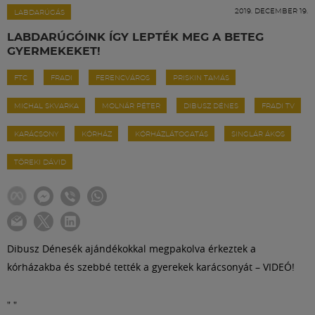
Labdarúgás
2019. DECEMBER 19.
LABDARÚGÁS
LABDARÚGÓINK ÍGY LEPTÉK MEG A BETEG
Szakosztályok
GYERMEKEKET!
FTC
FRADI
FERENCVÁROS
PRISKIN TAMÁS
Meccscenter
MICHAL SKVARKA
MOLNÁR PÉTER
DIBUSZ DÉNES
FRADI TV
Klub
KARÁCSONY
KÓRHÁZ
KÓRHÁZLÁTOGATÁS
SINGLÁR ÁKOS
TÖREKI DÁVID
Szolgáltatások
Shop
Dibusz Dénesék ajándékokkal megpakolva érkeztek a
kórházakba és szebbé tették a gyerekek karácsonyát – VIDEÓ!
Közösség
"
"