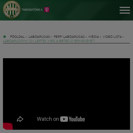
FŐOLDAL
»
LABDARÚGÁS
»
FÉRFI LABDARÚGÁS
»
MÉDIA
»
VIDEÓ LISTA
»
LABDARÚGÓINK ÍGY LEPTÉK MEG A BETEG GYERMEKEKET!
Jegyek
FM YouTube +
Hírek