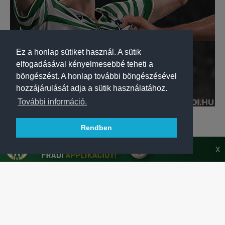
Ez a honlap sütiket használ. A sütik
elfogadásával kényelmesebbé teheti a
böngészést. A honlap további böngészésével
hozzájárulását adja a sütik használatához.
További információ.
LABDARÚGÁS
CORBU: „ANNÁL A KAPUNÁL GÓLT LŐNI, AZ
Rendben
HIDEGRÁZÓS!"
Corbu Máriusz és Nagy Ádám szerint megérdemelt volt a
X
siker, de a továbbjutásért még meg kell dolgozni.