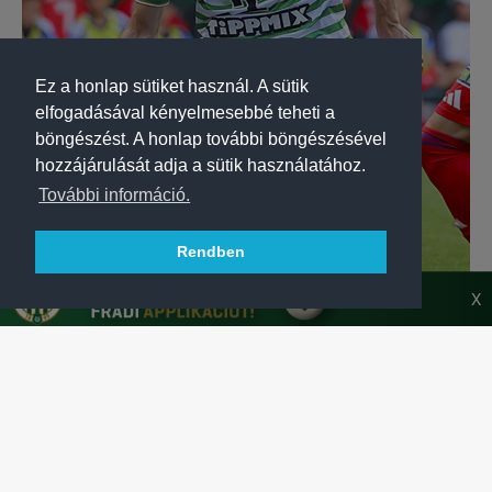
Ez a honlap sütiket használ. A sütik
elfogadásával kényelmesebbé teheti a
böngészést. A honlap további böngészésével
hozzájárulását adja a sütik használatához.
További információ.
Rendben
X
LABDARÚGÁS
CORBU MÁRIUSZ: „ELÖL SOKKAL TÖBB KELL!”
Corbu és Varga Zétény értékelt a Fradi döntetlenje után:
önkritikusan beszéltek a kihagyott helyzetekről.