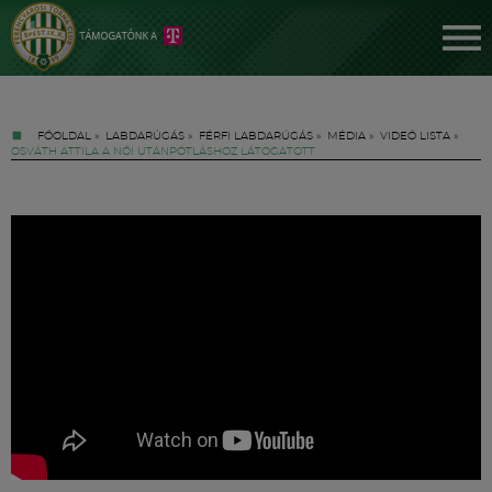
FŐOLDAL
»
LABDARÚGÁS
»
FÉRFI LABDARÚGÁS
»
MÉDIA
»
VIDEÓ LISTA
»
OSVÁTH ATTILA A NŐI UTÁNPÓTLÁSHOZ LÁTOGATOTT
Jegyek
FM YouTube +
Hírek