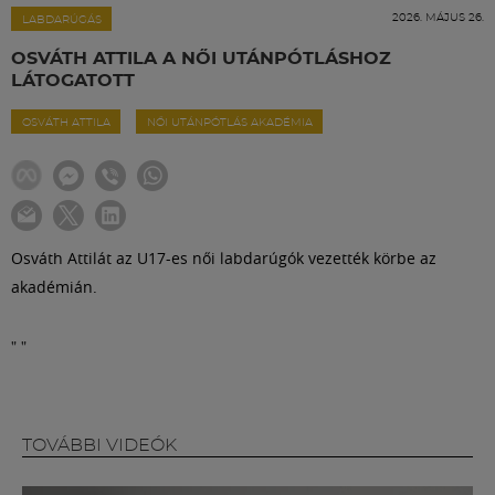
Labdarúgás
2026. MÁJUS 26.
LABDARÚGÁS
OSVÁTH ATTILA A NŐI UTÁNPÓTLÁSHOZ
Szakosztályok
LÁTOGATOTT
OSVÁTH ATTILA
NŐI UTÁNPÓTLÁS AKADÉMIA
Meccscenter
Klub
Osváth Attilát az U17-es női labdarúgók vezették körbe az
Szolgáltatások
akadémián.
"
"
Shop
Közösség
TOVÁBBI VIDEÓK