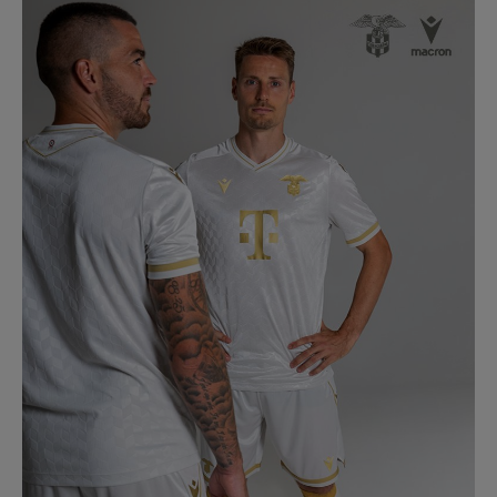
Múzeum
English