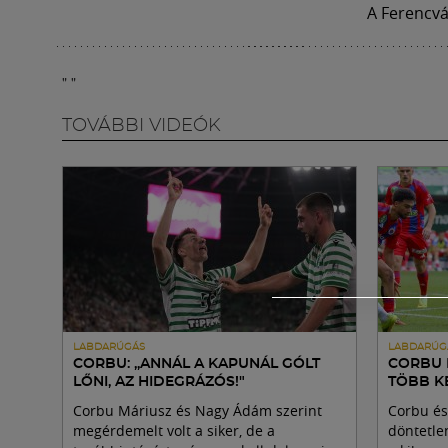
A Ferencvá
"
"
TOVÁBBI VIDEÓK
LABDARÚGÁS
LABDARÚG
CORBU: „ANNÁL A KAPUNÁL GÓLT
CORBU 
LŐNI, AZ HIDEGRÁZÓS!"
TÖBB KE
Corbu Máriusz és Nagy Ádám szerint
Corbu és
megérdemelt volt a siker, de a
döntetle