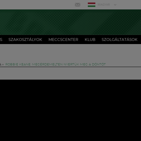
MAGYAR
S
SZAKOSZTÁLYOK
MECCSCENTER
KLUB
SZOLGÁLTATÁSOK
A
»
ROBBIE KEANE: MEGÉRDEMELTEN NYERTÜK MEG A DÖNTŐT