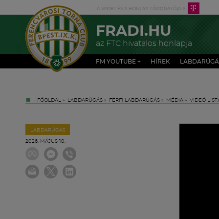
FRADI.HU
az FTC hivatalos honlapja
FM YOUTUBE +
HÍREK
LABDARÚGÁ
FŐOLDAL
»
LABDARÚGÁS
»
FÉRFI LABDARÚGÁS
»
MÉDIA
»
VIDEÓ LIST
LABDARÚGÁS
2026. MÁJUS 10.