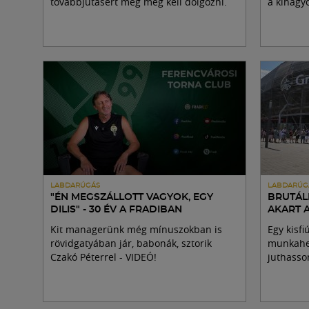
továbbjutásért még meg kell dolgozni.
a kihagyo
LABDARÚGÁS
LABDARÚG
"ÉN MEGSZÁLLOTT VAGYOK, EGY
BRUTÁL
DILIS" - 30 ÉV A FRADIBAN
AKART 
Kit managerünk még mínuszokban is
Egy kisfi
rövidgatyában jár, babonák, sztorik
munkahel
Czakó Péterrel - VIDEÓ!
juthasso