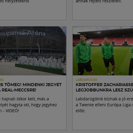
tt helyzetekről.
annak rejtett részleteit.
ÁS
LABDARÚGÁS
IS TÖMEG! MINDENKI JEGYET
KRISTOFFER ZACHARIASSE
A REAL-MECCSRE!
LEGJOBBUNKRA LESZ SZÜ
ú hajnali ötkor kelt, más a
Labdarúgóink bíznak a jó e
yét hagyta ott, hogy jegyhez
a Twente elleni Európa Liga-
n - VIDEÓ!
előtt.