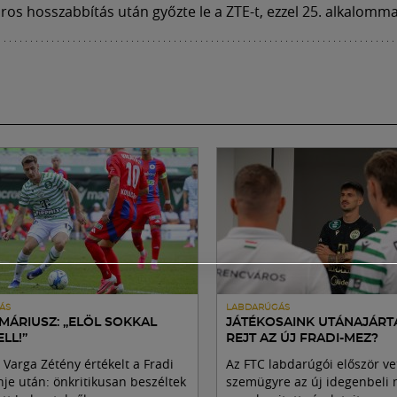
ros hosszabbítás után győzte le a ZTE-t, ezzel 25. alkalom
ÁS
LABDARÚGÁS
MÁRIUSZ: „ELÖL SOKKAL
JÁTÉKOSAINK UTÁNAJÁRTA
LL!”
REJT AZ ÚJ FRADI-MEZ?
 Varga Zétény értékelt a Fradi
Az FTC labdarúgói először ve
nje után: önkritikusan beszéltek
szemügyre az új idegenbeli 