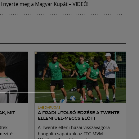
mal nyerte meg a Magyar Kupát – VIDEÓ!
LABDARÚGÁS
K, MIT
A FRADI UTOLSÓ EDZÉSE A TWENTE
ELLENI UEL-MECCS ELŐTT
tték
A Twente elleni hazai visszavágóra
mezt és
hangolt csapatunk az FTC-MVM