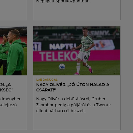
Népligeti Sportközpontban.
LABDARÚGÁS
N: „A
NAGY OLIVÉR: „JÓ ÚTON HALAD A
KSÉG”
CSAPAT!"
redményben
Nagy Olivér a debütálásról, Gruber
selejtező
Zsombor pedig a góljáról és a Twente
elleni párharcról beszélt.