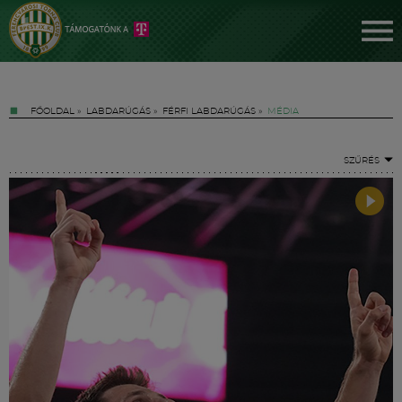
FŐOLDAL
»
LABDARÚGÁS
»
FÉRFI LABDARÚGÁS
»
MÉDIA
SZŰRÉS
Jegyek
FM YouTube +
Hírek