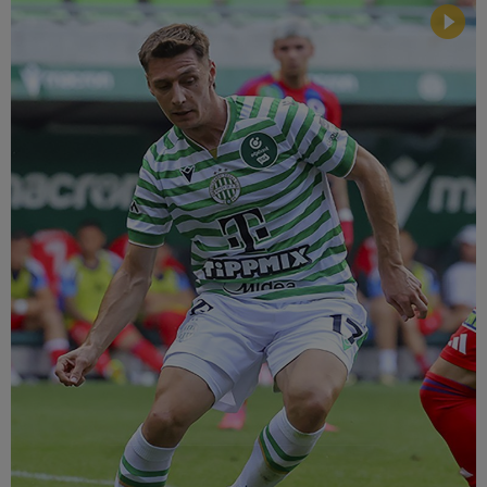
Múzeum
English