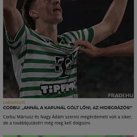
Labdarúgás
Szakosztályok
Meccscenter
Klub
Szolgáltatások
Shop
LABDARÚGÁS
CORBU: „ANNÁL A KAPUNÁL GÓLT LŐNI, AZ HIDEGRÁZÓS!"
Corbu Máriusz és Nagy Ádám szerint megérdemelt volt a siker,
Közösség
de a továbbjutásért még meg kell dolgozni.