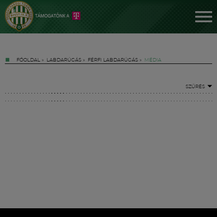
FŐOLDAL
»
LABDARÚGÁS
»
FÉRFI LABDARÚGÁS
»
MÉDIA
SZŰRÉS
Jegyek
FM YouTube +
Hírek