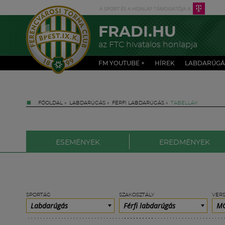
FRADI.HU
az FTC hivatalos honlapja
FM YOUTUBE +
HÍREK
LABDARÚGÁ
FŐOLDAL
»
LABDARÚGÁS
»
FÉRFI LABDARÚGÁS
»
TABELLÁK
ESEMÉNYEK
EREDMÉNYEK
SPORTÁG
SZAKOSZTÁLY
VER
Labdarúgás
Férfi labdarúgás
MO