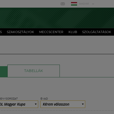
MAGYAR
S
SZAKOSZTÁLYOK
MECCSCENTER
KLUB
SZOLGÁLTATÁSOK
TABELLÁK
SENYSOROZAT
ÉVAD
L Magyar Kupa
Kérem válasszon