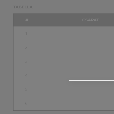
TABELLA
#
CSAPAT
1.
2.
3.
4.
5.
6.