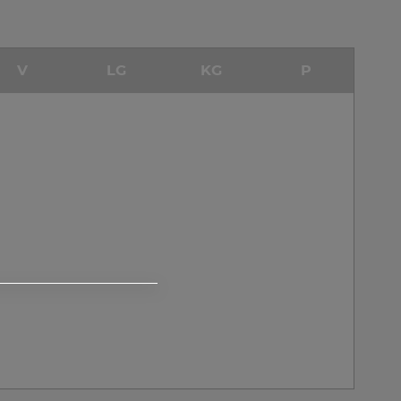
V
LG
KG
P