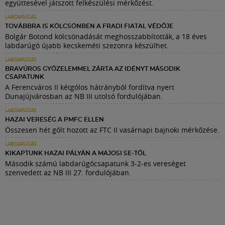
együttesével játszott felkészülési mérkőzést.
LABDARÚGÁS
TOVÁBBRA IS KÖLCSÖNBEN A FRADI FIATAL VÉDŐJE
Bolgár Botond kölcsönadását meghosszabbították, a 18 éves
labdarúgó újabb kecskeméti szezonra készülhet.
LABDARÚGÁS
BRAVÚROS GYŐZELEMMEL ZÁRTA AZ IDÉNYT MÁSODIK
CSAPATUNK
A Ferencváros II kétgólos hátrányból fordítva nyert
Dunajújvárosban az NB III utolsó fordulójában.
LABDARÚGÁS
HAZAI VERESÉG A PMFC ELLEN
Összesen hét gólt hozott az FTC II vasárnapi bajnoki mérkőzése.
LABDARÚGÁS
KIKAPTUNK HAZAI PÁLYÁN A MAJOSI SE-TŐL
Második számú labdarúgócsapatunk 3-2-es vereséget
szenvedett az NB III 27. fordulójában.