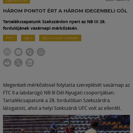
Labdarúgás
LABDARÚGÁS
HÁROM PONTOT ÉRT A HÁROM IDEGENBELI GÓL
Szakosztályok
Tartalékcsapatunk Szekszárdon nyert az NB III 28.
fordulójának vasárnapi mérkőzésén.
Meccscenter
FTC II
NB III
DÉL-NYUGATI CSOPORT
Klub
Szolgáltatások
Idegenbeli mérkőzéssel folytatta szereplését vasárnap az
FTC II a labdarúgó NB III Dél-Nyugati csoportjában.
Shop
Tartalékcsapatunk a 28. fordulóban Szekszárdra
látogatott, ahol a helyi Szekszárdi UFC volt az ellenfél.
Közösség