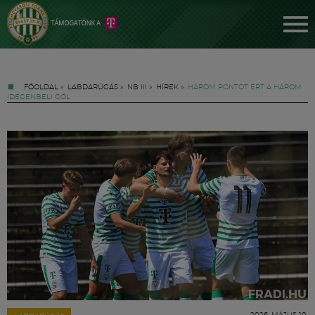
FŐOLDAL
»
LABDARÚGÁS
»
NB III
»
HÍREK
»
HÁROM PONTOT ÉRT A HÁROM
IDEGENBELI GÓL
Jegyek
FM YouTube +
Hírek
2026. MÁJUS 10.