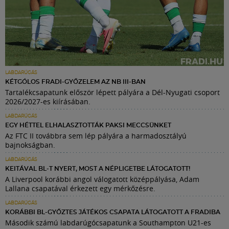
LABDARÚGÁS
KÉTGÓLOS FRADI-GYŐZELEM AZ NB III-BAN
Tartalékcsapatunk először lépett pályára a Dél-Nyugati csoport
2026/2027-es kiírásában.
LABDARÚGÁS
EGY HÉTTEL ELHALASZTOTTÁK PAKSI MECCSÜNKET
Az FTC II továbbra sem lép pályára a harmadosztályú
bajnokságban.
LABDARÚGÁS
KEITÁVAL BL-T NYERT, MOST A NÉPLIGETBE LÁTOGATOTT!
A Liverpool korábbi angol válogatott középpályása, Adam
Lallana csapatával érkezett egy mérkőzésre.
LABDARÚGÁS
KORÁBBI BL-GYŐZTES JÁTÉKOS CSAPATA LÁTOGATOTT A FRADIBA
Második számú labdarúgócsapatunk a Southampton U21-es