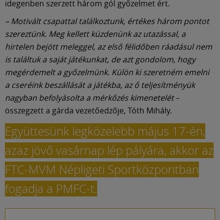
idegenben szerzett három gól győzelmet ért.
– Motivált csapattal találkoztunk, értékes három pontot
szereztünk. Meg kellett küzdenünk az utazással, a
hirtelen bejött meleggel, az első félidőben ráadásul nem
is találtuk a saját játékunkat, de azt gondolom, hogy
megérdemelt a győzelmünk. Külön ki szeretném emelni
a cseréink beszállását a játékba, az ő teljesítményük
nagyban befolyásolta a mérkőzés kimenetelét
–
összegzett a gárda vezetőedzője, Tóth Mihály.
Együttesünk legközelebb május 17-én,
azaz jövő vasárnap lép pályára, akkor az
FTC-MVM Népligeti Sportközpontban
fogadja a PMFC-t.