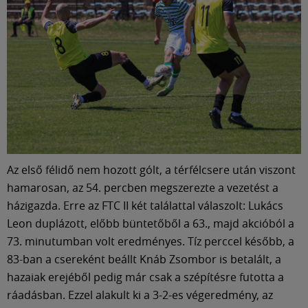
Múzeum
English
Az első félidő nem hozott gólt, a térfélcsere után viszont
hamarosan, az 54. percben megszerezte a vezetést a
házigazda. Erre az FTC II két találattal válaszolt: Lukács
Leon duplázott, előbb büntetőből a 63., majd akcióból a
73. minutumban volt eredményes. Tíz perccel később, a
83-ban a csereként beállt Knáb Zsombor is betalált, a
hazaiak erejéből pedig már csak a szépítésre futotta a
ráadásban. Ezzel alakult ki a 3-2-es végeredmény, az