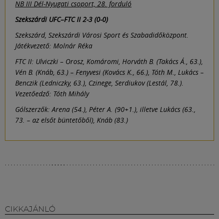
NB III Dél-Nyugati csoport, 28. forduló
Szekszárdi UFC–FTC II 2-3 (0-0)
Szekszárd, Szekszárdi Városi Sport és Szabadidőközpont.
Játékvezető: Molnár Réka
FTC II: Ulviczki – Orosz, Komáromi, Horváth B. (Takács Á., 63.),
Vén B. (Knáb, 63.) – Fenyvesi (Kovács K., 66.), Tóth M., Lukács –
Benczik (Ledniczky, 63.), Czinege, Serdiukov (Lestál, 78.).
Vezetőedző: Tóth Mihály
Gólszerzők: Arena (54.), Péter A. (90+1.), illetve Lukács (63.,
73. – az elsőt büntetőből), Knáb (83.)
CIKKAJÁNLÓ