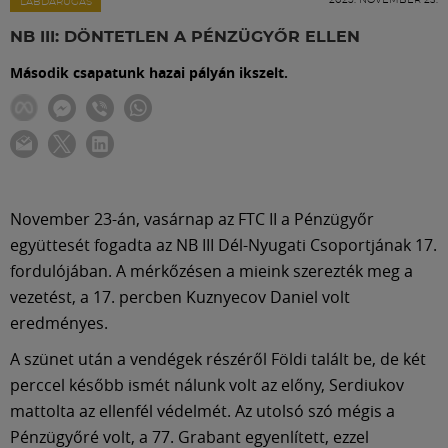
Labdarúgás
LABDARÚGÁS
NB III: DÖNTETLEN A PÉNZÜGYŐR ELLEN
Szakosztályok
Második csapatunk hazai pályán ikszelt.
Meccscenter
Klub
November 23-án, vasárnap az FTC II a Pénzügyőr
együttesét fogadta az NB III Dél-Nyugati Csoportjának 17.
Szolgáltatások
fordulójában. A mérkőzésen a mieink szerezték meg a
vezetést, a 17. percben Kuznyecov Daniel volt
Shop
eredményes.
A szünet után a vendégek részéről Földi talált be, de két
perccel később ismét nálunk volt az előny, Serdiukov
Közösség
mattolta az ellenfél védelmét. Az utolsó szó mégis a
Pénzügyőré volt, a 77. Grabant egyenlített, ezzel