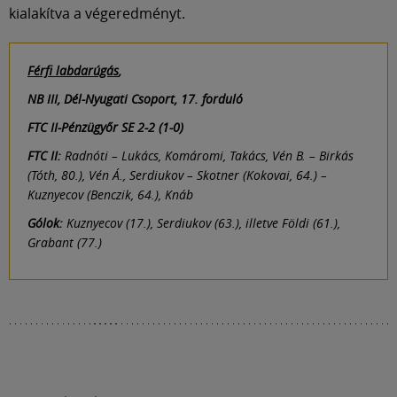
Múzeum
kialakítva a végeredményt.
English
Férfi labdarúgás
,
NB III, Dél-Nyugati Csoport, 17. forduló
FTC II-Pénzügyőr SE 2-2 (1-0)
FTC II:
Radnóti – Lukács, Komáromi, Takács, Vén B. – Birkás
(Tóth, 80.), Vén Á., Serdiukov – Skotner (Kokovai, 64.) –
Kuznyecov (Benczik, 64.), Knáb
Gólok:
Kuznyecov (17.), Serdiukov (63.), illetve Földi (61.),
Grabant (77.)