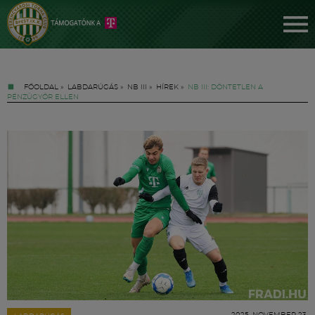
FŐOLDAL
»
LABDARÚGÁS
»
NB III
»
HÍREK
»
NB III: DÖNTETLEN A
PÉNZÜGYŐR ELLEN
Jegyek
FM YouTube +
Hírek
2025. NOVEMBER 23.