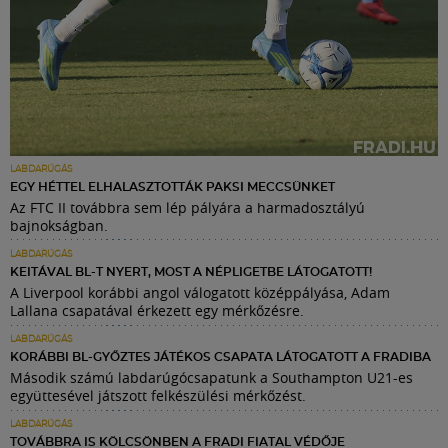
LABDARÚGÁS
EGY HÉTTEL ELHALASZTOTTÁK PAKSI MECCSÜNKET
Az FTC II továbbra sem lép pályára a harmadosztályú
bajnokságban.
LABDARÚGÁS
KEITÁVAL BL-T NYERT, MOST A NÉPLIGETBE LÁTOGATOTT!
A Liverpool korábbi angol válogatott középpályása, Adam
Lallana csapatával érkezett egy mérkőzésre.
LABDARÚGÁS
KORÁBBI BL-GYŐZTES JÁTÉKOS CSAPATA LÁTOGATOTT A FRADIBA
Második számú labdarúgócsapatunk a Southampton U21-es
együttesével játszott felkészülési mérkőzést.
LABDARÚGÁS
TOVÁBBRA IS KÖLCSÖNBEN A FRADI FIATAL VÉDŐJE