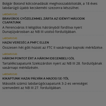
Bolgár Botond kölcsönadását meghosszabbították, a 18 éves
labdarúgó újabb kecskeméti szezonra készülhet.
LABDARÚGÁS
BRAVÚROS GYŐZELEMMEL ZÁRTA AZ IDÉNYT MÁSODIK
CSAPATUNK
A Ferencváros II kétgólos hátrányból fordítva nyert
Dunajújvárosban az NB III utolsó fordulójában.
LABDARÚGÁS
HAZAI VERESÉG A PMFC ELLEN
Összesen hét gólt hozott az FTC II vasárnapi bajnoki mérkőzése.
LABDARÚGÁS
HÁROM PONTOT ÉRT A HÁROM IDEGENBELI GÓL
Tartalékcsapatunk Szekszárdon nyert az NB III 28. fordulójának
vasárnapi mérkőzésén.
LABDARÚGÁS
KIKAPTUNK HAZAI PÁLYÁN A MAJOSI SE-TŐL
Második számú labdarúgócsapatunk 3-2-es vereséget
szenvedett az NB III 27. fordulójában.